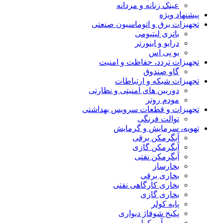
عینک زنانه و مردانه
پیشنهاد ویژه
تجهیزات برق و اتوماسیون صنعتی
باتری لیتیومی
درایو و اینورتر
یو پی اس
تجهیزات تردد، حفاظت و امنیت
گاو صندوق
تجهیزات شبکه و ارتباطات
دوربین های امنیتی و نظارتی
مودم روتر
تجهیزات و قطعات سرویس بهداشتی
توالت فرنگی
تهویه، سرمایش و گرمایش
آبگرمکن برقی
آبگرمکن گازی
آبگرمکن نفتی
بخارساز
بخاری برقی
بخاری کارگاهی نفتی
بخاری گازی
پایه کولر
پکیج شوفاژ دیواری
پمپ آب کولر