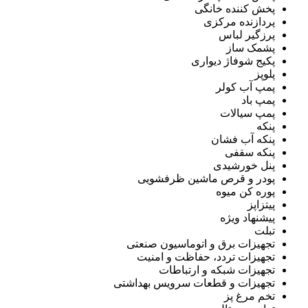
پخش کننده خانگی
پردازنده مرکزی
پرزگیر لباس
پشمک ساز
پکیج شوفاژ دیواری
پلوپز
پمپ آب کولر
پمپ باد
پمپ سیالات
پنکه
پنکه آب فشان
پنکه سقفی
پنل خورشیدی
پودر و قرص ماشین ظرفشویی
پوره کن میوه
پیتزاپز
پیشنهاد ویژه
تبلت
تجهیزات برق و اتوماسیون صنعتی
تجهیزات تردد، حفاظت و امنیت
تجهیزات شبکه و ارتباطات
تجهیزات و قطعات سرویس بهداشتی
تخم مرغ پز