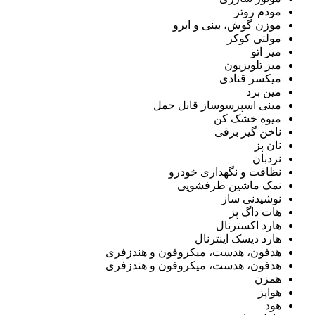
مودم روتر
موزن گوش، بینی و ابرو
مولتی کوکر
میز اتو
میز تلویزیون
میکسر قنادی
مین برد
مینی اسپرسوساز قابل حمل
میوه خشک کن
ناخن گیر برقی
نان پز
نردبان
نظافت و نگهداری خودرو
نمک ماشین ظرفشویی
نوشیدنی ساز
هات داگ پز
هارد اکسترنال
هارد دیسک اینترنال
هدفون، هدست، میکروفون و هندزفری
هدفون، هدست، میکروفون و هندزفری
همزن
هواپز
هود