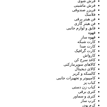
فرش شوی
فرش ماشینی
فریزر صندوقی
فلاسک
فن هیتر برقی
فن هیتر گازی
قایق و لوازم جانبی
قهوه
قهوه ساز
کارت شبکه
کارت صدا
کارت گرافیک
کارواش
کاغذ سرخ کن
کالاهای سوپرمارکتی
کالای دیجیتال
کالسکه و کریر
کامپیوتر و تجهیزات جانبی
کباب پز
کباب زن دستی
کتری برقی
کتری و سماور
کرپ ساز
کرم پودر