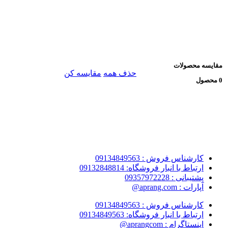
مقایسه محصولات
حذف همه
مقایسه کن
0 محصول
کارشناس فروش : 09134849563
ارتباط با انبار فروشگاه: 09132848814
پشتیبانی : 09357972228
آپارات : aprang.com@
کارشناس فروش : 09134849563
ارتباط با انبار فروشگاه: 09134849563
اینستاگرام : aprangcom@