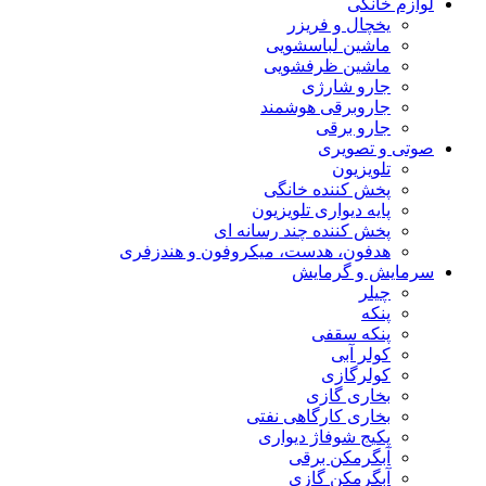
لوازم خانگی
یخچال و فریزر
ماشین لباسشویی
ماشین ظرفشویی
جارو شارژی
جاروبرقی هوشمند
جارو برقی
صوتی و تصویری
تلویزیون
پخش کننده خانگی
پایه دیواری تلویزیون
پخش کننده چند رسانه ای
هدفون، هدست، میکروفون و هندزفری
سرمایش و گرمایش
چیلر
پنکه
پنکه سقفی
کولر آبی
کولرگازی
بخاری گازی
بخاری کارگاهی نفتی
پکیج شوفاژ دیواری
آبگرمکن برقی
آبگرمکن گازی