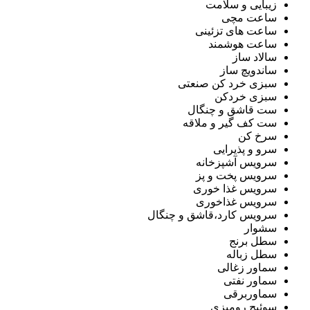
زیبایی و سلامت
ساعت مچی
ساعت های تزئینی
ساعت هوشمند
سالاد ساز
ساندویچ ساز
سبزی خرد کن صنعتی
سبزی خردکن
ست قاشق و چنگال
ست کف گیر و ملاقه
سرخ کن
سرو و پذیرایی
سرویس آشپزخانه
سرویس پخت و پز
سرویس غذا خوری
سرویس غذاخوری
سرویس کارد،قاشق و چنگال
سشوار
سطل برنج
سطل زباله
سماور زغالی
سماور نفتی
سماوربرقی
سوئیچ رومیزی