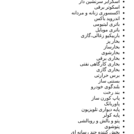
اسکرابر سرنشین دار
اسکوتر برقی
اکسسوری زنانه و مردانه
اندروید باکس
باتری لیتیومی
باتری موبایل
باربیکیو زغالی،گازی
بخار پز
بخارساز
بخارشوی
بخاری برقی
بخاری کارگاهی نفتی
بخاری گازی
برس حرارتی
بستنی ساز
بلندگوی خودرو
بند رخت
پاپ کورن ساز
پاوربانک
پایه دیواری تلویزیون
پایه کولر
پتو و بالش و روبالشی
پتوشوی
پخش کننده چند رسانه ای