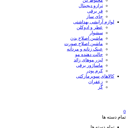
مخلوط کن
ترازو دیجیتال
فر برقی
چای ساز
لوازم آرایشی بهداشتی
عطر و ادوکلن
سشوار
ماشین اصلاح بدن
ماشین اصلاح صورت
عینک زنانه و مردانه
حالت دهنده مو
لیزر موهای زائد
ماساژور برقی
کرم پودر
کالاهای سوپرمارکتی
زعفران
گز
0
تمام دسته ها
تمام دسته ها