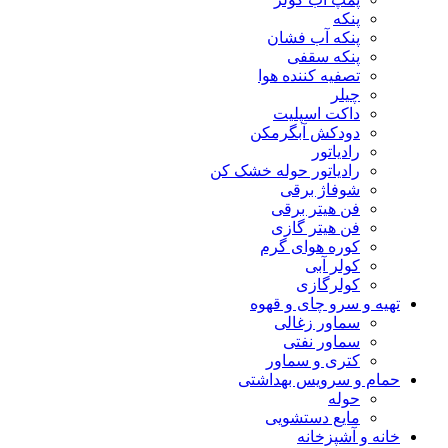
پنکه
پنکه آب فشان
پنکه سقفی
تصفیه کننده هوا
چیلر
داکت اسپلیت
دودکش آبگرمکن
رادیاتور
رادیاتور حوله خشک کن
شوفاژ برقی
فن هیتر برقی
فن هیتر گازی
کوره هوای گرم
کولر آبی
کولرگازی
تهیه و سرو چای و قهوه
سماور زغالی
سماور نفتی
کتری و سماور
حمام و سرویس بهداشتی
حوله
مایع دستشویی
خانه و آشپزخانه