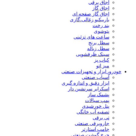
اجاق برقی
اجاق گاز
اجاق گاز صفحه ای
باربیکیو زغالی،گازی
بند رخت
پتوشوی
ساعت های تزئینی
سطل برنج
سطل زباله
سینک ظرفشویی
کباب پز
میز اتو
خودرو، ابزار و تجهیزات صنعتی
آسیاب صنعتی
ابزار دقیق و اندازه گیری
اسکرابر سرنشین دار
پشمک ساز
پمپ سیالات
پنل خورشیدی
تصفیه آب خانگی
تی برقی
جاروبرقی صنعتی
جامپ استارتر
چرخ گوشت صنعتی