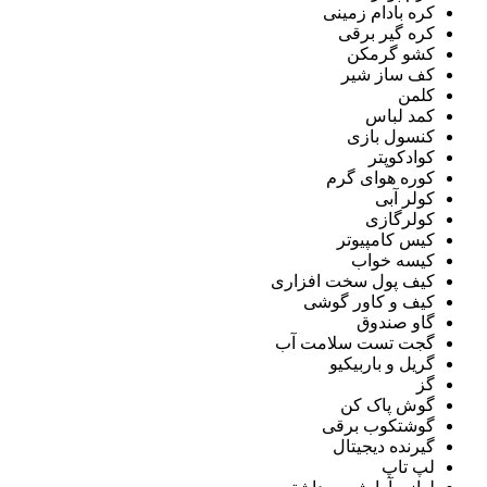
کره بادام زمینی
کره گیر برقی
کشو گرمکن
کف ساز شیر
کلمن
کمد لباس
کنسول بازی
کوادکوپتر
کوره هوای گرم
کولر آبی
کولرگازی
کیس کامپیوتر
کیسه خواب
کیف پول سخت افزاری
کیف و کاور گوشی
گاو صندوق
گجت تست سلامت آب
گریل و باربیکیو
گز
گوش پاک کن
گوشتکوب برقی
گیرنده دیجیتال
لپ تاپ