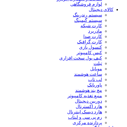
لوازم فروشگاهی
کالای دیجیتال
سیستم رندرینگ
سیستم گیمینگ
کارت شبکه
مادربرد
کارت صدا
کارت گرافیک
کنسول بازی
کیس کامپیوتر
کیف پول سخت افزاری
تبلت
موبایل
ساعت هوشمند
لپ تاپ
پاوربانک
مچ بند هوشمند
منبع تغذیه کامپیوتر
دوربین دیجیتال
هارد اکسترنال
هارد دیسک اینترنال
رم پی سی و لپتاپ
پردازنده مرکزی