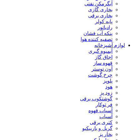
آبگرمکن نفتی
بخاری گازی
بخاری برقی
پایه کولر
رادیاتور
پنکه آب فشان
تصفیه کننده هوا
لوازم آشپزخانه
آبمیوه گیری
اجاق گاز
قهوه ساز
آون توستر
چرخ گوشت
پلوپز
هود
زود پز
گوشتکوب برقی
فر توکار
آسیاب قهوه
آسیاب
کتری برقی
گریل و باربیکیو
بخار پز