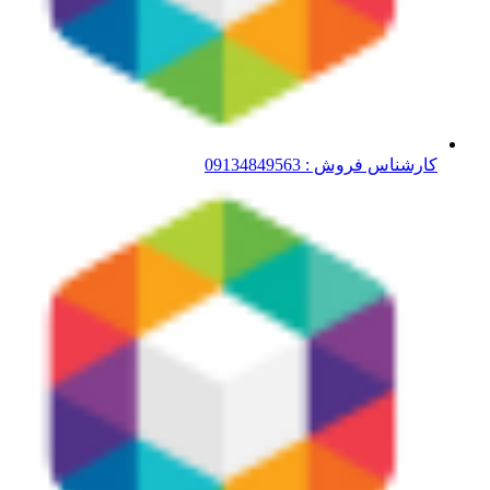
کارشناس فروش : 09134849563