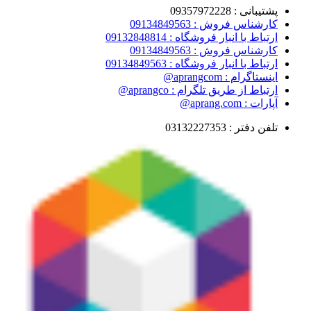
پشتیبانی : 09357972228
کارشناس فروش : 09134849563
ارتباط با انبار فروشگاه : 09132848814
کارشناس فروش : 09134849563
ارتباط با انبار فروشگاه : 09134849563
اینستاگرام : aprangcom@
ارتباط از طریق تلگرام : aprangco@
آپارات : aprang.com@
تلفن دفتر : 03132227353