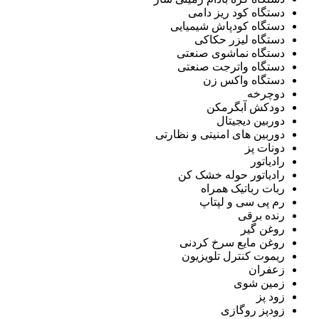
دستگاه کود ریز دامی
دستگاه کودپاش شیمیایی
دستگاه لیزر حکاکی
دستگاه نماشوی صنعتی
دستگاه واترجت صنعتی
دستگاه واکس زن
دوچرخه
دودکش آبگرمکن
دوربین دیجیتال
دوربین های امنیتی و نظارتی
دونات پز
رادیاتور
رادیاتور حوله خشک کن
ربات رباتیک همراه
رم پی سی و لپتاپ
رنده برقی
روغن گیر
روغن مایع سرخ کردنی
ریموت کنترل تلویزیون
زعفران
زمین شوی
زود پز
زودپز روگازی