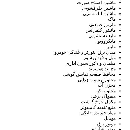
ماشین اصلاح صورت
ماشین ظرفشویی
ماشین لباسشویی
ماگ
مانیتور صنعتی
مانیتور کنفرانس
مایع دستشویی
مایکروویو
ماینر
مبدل برق اینورتر و فندکی خودرو
مبل و فرش شور
مبلمان و دکوراسیون اداری
مچ بند هوشمند
محافظ صفحه نمایش گوشی
محلول رسوب زدایی
مخزن آب
مخلوط کن
مسواک برقی
مکمل چرخ گوشت
منبع تغذیه کامپیوتر
مواد شوینده خانگی
موبایل
موتور برق
موتور شارژی