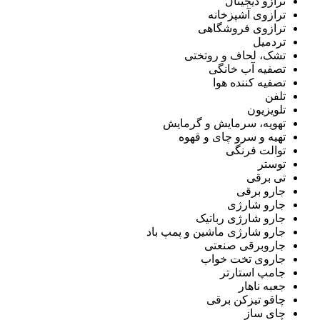
ترازو دیجیتال
ترازوی آشپزخانه
ترازوی فروشگاهی
تردمیل
تشک، لحاف و روتختی
تصفیه آب خانگی
تصفیه کننده هوا
تلفن
تلویزیون
تهویه، سرمایش و گرمایش
تهیه و سرو چای و قهوه
توالت فرنگی
توستر
تی برقی
جارو برقی
جارو شارژی
جارو شارژی رباتیک
جارو شارژی ماشین و پمپ باد
جاروبرقی صنعتی
جاروی تخت خواب
جامپ استارتر
جعبه ناهار
چاقو تیزکن برقی
چای ساز