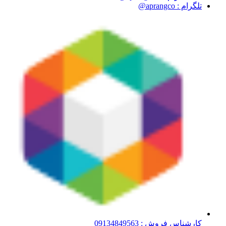
تلگرام : aprangco@
کارشناس فروش : 09134849563