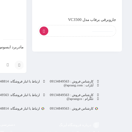
جاروبرقی برفاب مدل VC3500
آبسردکن هیتما مدل EHWD-507
مادربرد ایسوس مدل
افزودن
کارشناس فروش : 09134849563
ارتباط با انبار فروشگاه: 09132848814
به
آپارات : aprang.com@
سبد
کارشناس فروش : 09134849563
ارتباط با انبار فروشگاه: 09134849563
تلگرام : aprangco@
کارشناس فروش : 09134849563
ارتباط با انبار فروشگاه: 09132848814
دسترسی 
درباره فروشگاه آپرنگ
مقایسه کالا