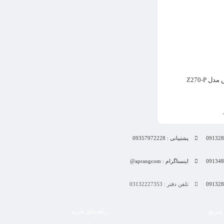
زودپز ایتالوکس مدل LXP-940
 Z270-P
پشتیبانی : 09357972228
اینستاگرام : aprangcom@
تلفن دفتر : 03132227353
سریع
راهنمای خرید
ثبت سفارش