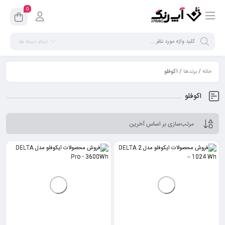
0
تمام دسته ها
خانه
/
برندها
/ اکوفلو
اکوفلو