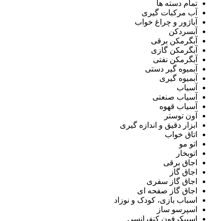
تمام دسته ها
آب مرکبات گیری
آباژور و چراغ خواب
آبسردکن
آبگرمکن برقی
آبگرمکن گازی
آبگرمکن نفتی
آبمیوه گیر دستی
آبمیوه گیری
آسیاب
آسیاب صنعتی
آسیاب قهوه
آون توستر
ابزار دقیق و اندازه گیری
اتاق خواب
اتو مو
اتوبخار
اجاق برقی
اجاق گاز
اجاق گاز سفری
اجاق گاز صفحه ای
اسباب بازی، کودک و نوزاد
اسپرسو ساز
اسپیکرفون کنفرانسی