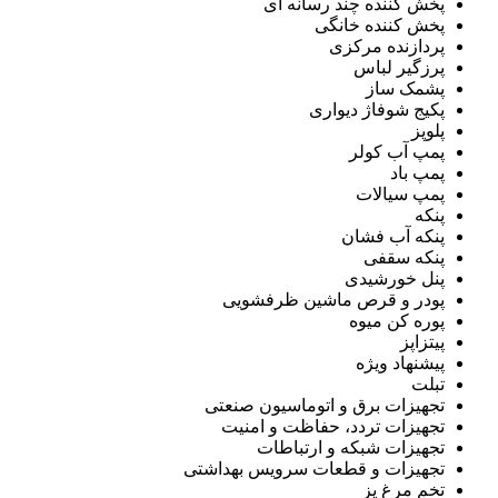
پخش کننده چند رسانه ای
پخش کننده خانگی
پردازنده مرکزی
پرزگیر لباس
پشمک ساز
پکیج شوفاژ دیواری
پلوپز
پمپ آب کولر
پمپ باد
پمپ سیالات
پنکه
پنکه آب فشان
پنکه سقفی
پنل خورشیدی
پودر و قرص ماشین ظرفشویی
پوره کن میوه
پیتزاپز
پیشنهاد ویژه
تبلت
تجهیزات برق و اتوماسیون صنعتی
تجهیزات تردد، حفاظت و امنیت
تجهیزات شبکه و ارتباطات
تجهیزات و قطعات سرویس بهداشتی
تخم مرغ پز