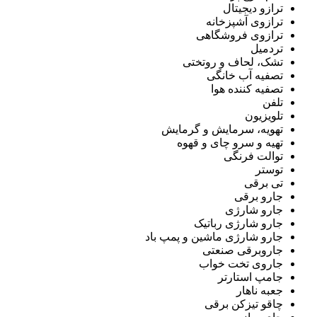
ترازو دیجیتال
ترازوی آشپزخانه
ترازوی فروشگاهی
تردمیل
تشک، لحاف و روتختی
تصفیه آب خانگی
تصفیه کننده هوا
تلفن
تلویزیون
تهویه، سرمایش و گرمایش
تهیه و سرو چای و قهوه
توالت فرنگی
توستر
تی برقی
جارو برقی
جارو شارژی
جارو شارژی رباتیک
جارو شارژی ماشین و پمپ باد
جاروبرقی صنعتی
جاروی تخت خواب
جامپ استارتر
جعبه ناهار
چاقو تیزکن برقی