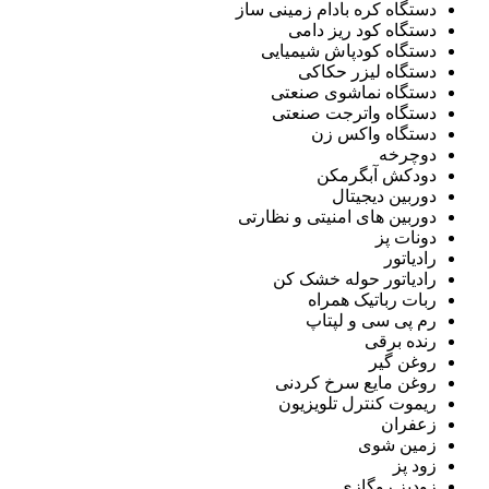
دستگاه کره بادام زمینی ساز
دستگاه کود ریز دامی
دستگاه کودپاش شیمیایی
دستگاه لیزر حکاکی
دستگاه نماشوی صنعتی
دستگاه واترجت صنعتی
دستگاه واکس زن
دوچرخه
دودکش آبگرمکن
دوربین دیجیتال
دوربین های امنیتی و نظارتی
دونات پز
رادیاتور
رادیاتور حوله خشک کن
ربات رباتیک همراه
رم پی سی و لپتاپ
رنده برقی
روغن گیر
روغن مایع سرخ کردنی
ریموت کنترل تلویزیون
زعفران
زمین شوی
زود پز
زودپز روگازی