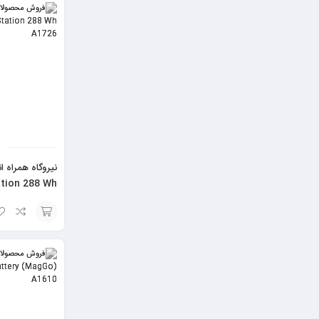
به
سبد
tion 288 Wh
مدل A1726
افزودن
به
سبد