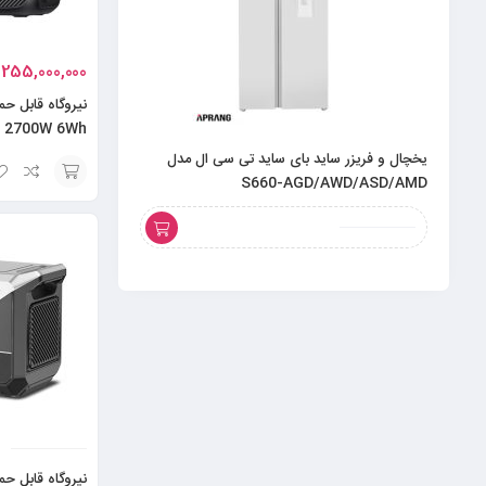
255,000,000
نیروگاه قابل ح
– 2700W 6Wh
یخچال و فریزر ساید بای ساید تی سی ال مدل
S660-AGD/AWD/ASD/AMD
7120 ظرفیت 7 کیلوگرم
افزودن
به
سبد
نیروگاه قابل حم