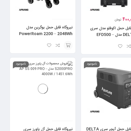
400,
تومان
نیروگاه قابل حمل یوگرین مدل
قابل حمل اکوفلو مدل سری
PowerRoam 2200 – 2048Wh
DELTA Pro مدل EFD500 –
3
اسپرسوساز اسپرسو بای رویال سینگل بویلر نیمه
اتومات مدل Reale
افزودن
به
ناموجود
ناموجود
سبد
نیروگاه قابل حمل آپچر سری DELTA
نیروگاه قابل حمل آل پاورز سری