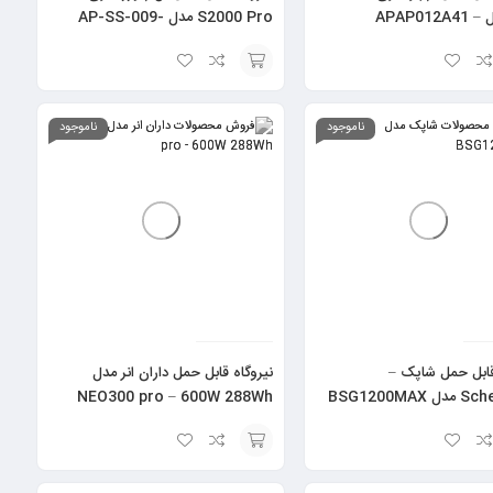
Pro مدل APAP012A41 –
S2000 Pro مدل AP-SS-009-
PRO-EU – 4000W / 1451.6Wh
3
افزودن
به
ناموجود
ناموجود
سبد
قابل حمل شاپک –
نیروگاه قابل حمل داران انر مدل
BSG1200MAX
NEO300 pro – 600W 288Wh
افزودن