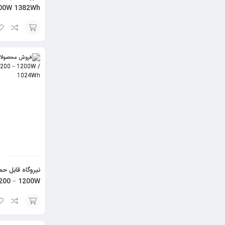
800W 1382Wh
افزودن
به
سبد
نیروگاه قابل ح
00 – 1200W
/ 1024Wh
افزودن