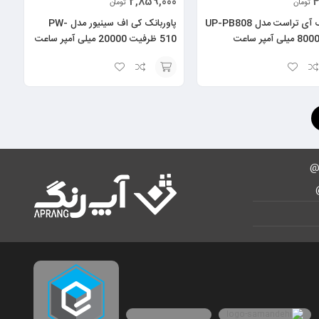
2,859,000
4
تومان
تومان
پاور بانک آی تراست مدل UP-PB808
پاوربانک کی اف سینیور مدل PW-
510 ظرفیت 20000 میلی آمپر ساعت
انتخاب
گزینه