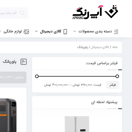
دسته بندی محصولات
کالای دیجیتال
لوازم خانگی
خانه
/
کالای دیجیتال
/ پاوربانک
پاوربانک
فیلتر براساس قیمت:
نمایش 1–24 از 27 نتیجه
فیلتر
قیمت:
380,000 تومان
—
400,000,000 تومان
پیشنهاد لحظه ای