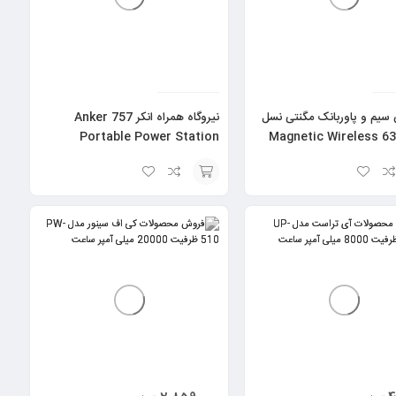
 سیم و پاوربانک مگنتی نسل
نیروگاه همراه انکر Anker 757
6 انکر 633 Magnetic Wireless
Portable Power Station
B25
(PowerHouse 1229Wh) – مدل
A1770
افزودن
به
سبد