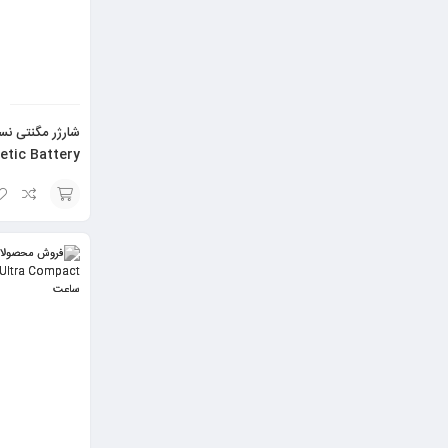
etic Battery
(MagGo) – مدل A1610
انتخاب
گزینه