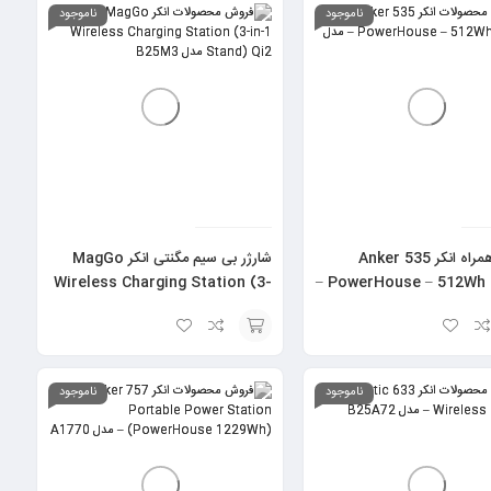
به
ناموجود
ناموجود
سبد
نیروگاه همراه انکر Anker 535
شارژر بی سیم مگنتی انکر MagGo
Wireless Charging Station (3-
PowerHouse – 512Wh | 500W –
in-1 Stand) Qi2 مدل B25M3
انتخاب
گزینه
ناموجود
ناموجود