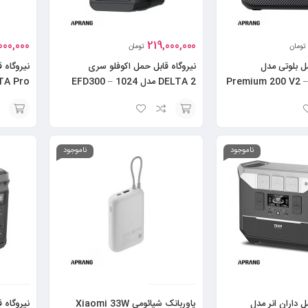
000,000
219,000,000
تومان
تومان
مل بلوتی مدل
نیروگاه قابل حمل اکوفلو سری
نیروگاه 
Premium 200 V2 
DELTA 2 مدل EFD300 – 1024
600Wh
Wh
ماشین لباسشویی بست – Bost مدل BWD-
اسپرسوساز فابریک مدل FEM 2329
افزودن
افزودن
به
به
ناموجود
ناموجود
سبد
سبد
ل داران انر مدل
پاوربانک شیائومی Xiaomi 33W