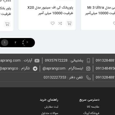
49,000
پاوربانک شیائومی مدل Mi 3 Ultra
پاوربانک کی اف سینیور مدل X20
Compact ظرفیت 10000 میلی‌آمپر
ظرفیت 10000 میلی آمپر
ظرفیت 8000 میلی آمپر ساعت
ساعت(مخصوص آیفون)
انتخاب
انتخاب
گزینه
گزینه
1
2
پشتیبانی : 09357972228
آپارات : aprang.com@
اینستاگرام : aprangcom@
تلگرام : aprangco@
تلفن دفتر : 03132227353
دسترسی سریع
راهنمای خرید
مقایسه کالا
ثبت سفارش
فروشگاه آپرنگ
سوالات متداول