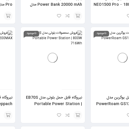
NEO1500 Pro – 1
Power Bank 20000 mAh مدل
600Wh
PB2030MI
انتخاب
افزودن
گزینه
به
ناموجود
ناموجود
سبد
مل یوگرین مدل
نیروگاه قابل حمل بلوتی مدل EB70S
نیروگاه 
PowerRoam GS12
Portable Power Station |
Scheppach مدل 
800W 716Wh
انتخاب
افزودن