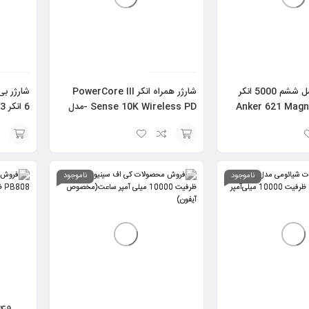
شارژر مگنتی نسل ششم 5000 انکر
شارژر همراه انکر PowerCore III
شارژر بی
Anker 621 Magn
Sense 10K Wireless PD -مدل
A1617
Charger – مدل A72
انتخاب
انتخاب
گزینه
گزینه
ناموجود
ناموجود