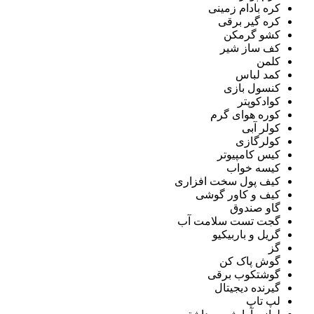
کره بادام زمینی
کره گیر برقی
کشو گرمکن
کف ساز شیر
کلمن
کمد لباس
کنسول بازی
کوادکوپتر
کوره هوای گرم
کولر آبی
کولرگازی
کیس کامپیوتر
کیسه خواب
کیف پول سخت افزاری
کیف و کاور گوشی
گاو صندوق
گجت تست سلامت آب
گریل و باربیکیو
گز
گوش پاک کن
گوشتکوب برقی
گیرنده دیجیتال
لپ تاپ