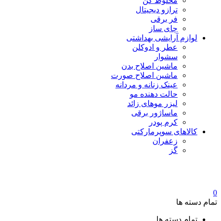
مخلوط کن
ترازو دیجیتال
فر برقی
چای ساز
لوازم آرایشی بهداشتی
عطر و ادوکلن
سشوار
ماشین اصلاح بدن
ماشین اصلاح صورت
عینک زنانه و مردانه
حالت دهنده مو
لیزر موهای زائد
ماساژور برقی
کرم پودر
کالاهای سوپرمارکتی
زعفران
گز
0
تمام دسته ها
تمام دسته ها