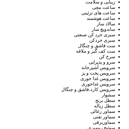
زیبایی و سلامت
ساعت مچی
ساعت های تزئینی
ساعت هوشمند
سالاد ساز
ساندویچ ساز
سبزی خرد کن صنعتی
سبزی خردکن
ست قاشق و چنگال
ست کف گیر و ملاقه
سرخ کن
سرو و پذیرایی
سرویس آشپزخانه
سرویس پخت و پز
سرویس غذا خوری
سرویس غذاخوری
سرویس کارد،قاشق و چنگال
سشوار
سطل برنج
سطل زباله
سماور زغالی
سماور نفتی
سماوربرقی
سوئیچ رومیزی