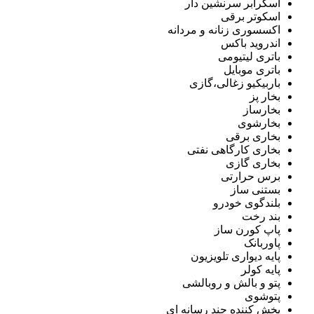
اسکرابر سرنشین دار
اسکوتر برقی
اکسسوری زنانه و مردانه
اندروید باکس
باتری لیتیومی
باتری موبایل
باربیکیو زغالی،گازی
بخار پز
بخارساز
بخارشوی
بخاری برقی
بخاری کارگاهی نفتی
بخاری گازی
برس حرارتی
بستنی ساز
بلندگوی خودرو
بند رخت
پاپ کورن ساز
پاوربانک
پایه دیواری تلویزیون
پایه کولر
پتو و بالش و روبالشی
پتوشوی
پخش کننده چند رسانه ای