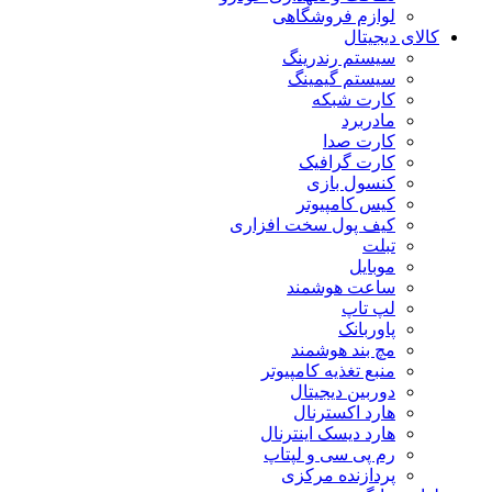
لوازم فروشگاهی
کالای دیجیتال
سیستم رندرینگ
سیستم گیمینگ
کارت شبکه
مادربرد
کارت صدا
کارت گرافیک
کنسول بازی
کیس کامپیوتر
کیف پول سخت افزاری
تبلت
موبایل
ساعت هوشمند
لپ تاپ
پاوربانک
مچ بند هوشمند
منبع تغذیه کامپیوتر
دوربین دیجیتال
هارد اکسترنال
هارد دیسک اینترنال
رم پی سی و لپتاپ
پردازنده مرکزی