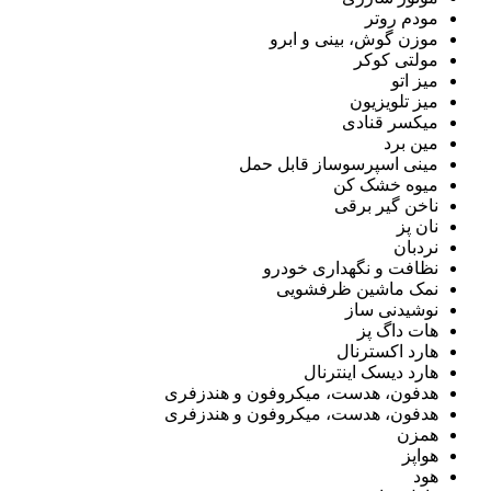
مودم روتر
موزن گوش، بینی و ابرو
مولتی کوکر
میز اتو
میز تلویزیون
میکسر قنادی
مین برد
مینی اسپرسوساز قابل حمل
میوه خشک کن
ناخن گیر برقی
نان پز
نردبان
نظافت و نگهداری خودرو
نمک ماشین ظرفشویی
نوشیدنی ساز
هات داگ پز
هارد اکسترنال
هارد دیسک اینترنال
هدفون، هدست، میکروفون و هندزفری
هدفون، هدست، میکروفون و هندزفری
همزن
هواپز
هود