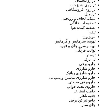
ترازو دیجیتال
ترازوی آشپزخانه
ترازوی فروشگاهی
تردمیل
تشک، لحاف و روتختی
تصفیه آب خانگی
تصفیه کننده هوا
تلفن
تلویزیون
تهویه، سرمایش و گرمایش
تهیه و سرو چای و قهوه
توالت فرنگی
توستر
تی برقی
جارو برقی
جارو شارژی
جارو شارژی رباتیک
جارو شارژی ماشین و پمپ باد
جاروبرقی صنعتی
جاروی تخت خواب
جامپ استارتر
جعبه ناهار
چاقو تیزکن برقی
چای ساز