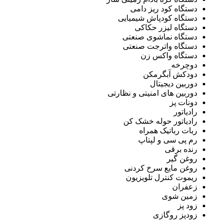
دستگاه کود ریز دامی
دستگاه کودپاش شیمیایی
دستگاه لیزر حکاکی
دستگاه نماشوی صنعتی
دستگاه واترجت صنعتی
دستگاه واکس زن
دوچرخه
دودکش آبگرمکن
دوربین دیجیتال
دوربین های امنیتی و نظارتی
دونات پز
رادیاتور
رادیاتور حوله خشک کن
ربات رباتیک همراه
رم پی سی و لپتاپ
رنده برقی
روغن گیر
روغن مایع سرخ کردنی
ریموت کنترل تلویزیون
زعفران
زمین شوی
زود پز
زودپز روگازی