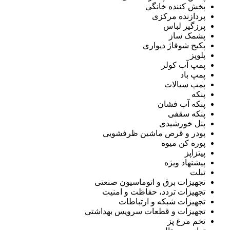
پخش کننده خانگی
پردازنده مرکزی
پرزگیر لباس
پشمک ساز
پکیج شوفاژ دیواری
پلوپز
پمپ آب کولر
پمپ باد
پمپ سیالات
پنکه
پنکه آب فشان
پنکه سقفی
پنل خورشیدی
پودر و قرص ماشین ظرفشویی
پوره کن میوه
پیتزاپز
پیشنهاد ویژه
تبلت
تجهیزات برق و اتوماسیون صنعتی
تجهیزات تردد، حفاظت و امنیت
تجهیزات شبکه و ارتباطات
تجهیزات و قطعات سرویس بهداشتی
تخم مرغ پز