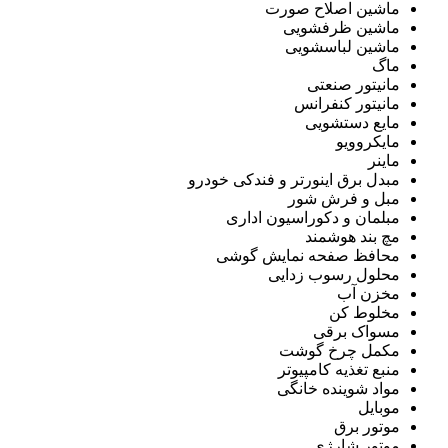
ماشین اصلاح صورت
ماشین ظرفشویی
ماشین لباسشویی
ماگ
مانیتور صنعتی
مانیتور کنفرانس
مایع دستشویی
مایکروویو
ماینر
مبدل برق اینورتر و فندکی خودرو
مبل و فرش شور
مبلمان و دکوراسیون اداری
مچ بند هوشمند
محافظ صفحه نمایش گوشی
محلول رسوب زدایی
مخزن آب
مخلوط کن
مسواک برقی
مکمل چرخ گوشت
منبع تغذیه کامپیوتر
مواد شوینده خانگی
موبایل
موتور برق
موتور شارژی