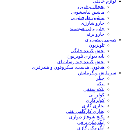
لوازم خانگی
یخچال و فریزر
ماشین لباسشویی
ماشین ظرفشویی
جارو شارژی
جاروبرقی هوشمند
جارو برقی
صوتی و تصویری
تلویزیون
پخش کننده خانگی
پایه دیواری تلویزیون
پخش کننده چند رسانه ای
هدفون، هدست، میکروفون و هندزفری
سرمایش و گرمایش
چیلر
پنکه
پنکه سقفی
کولر آبی
کولرگازی
بخاری گازی
بخاری کارگاهی نفتی
پکیج شوفاژ دیواری
آبگرمکن برقی
آبگرمکن گازی