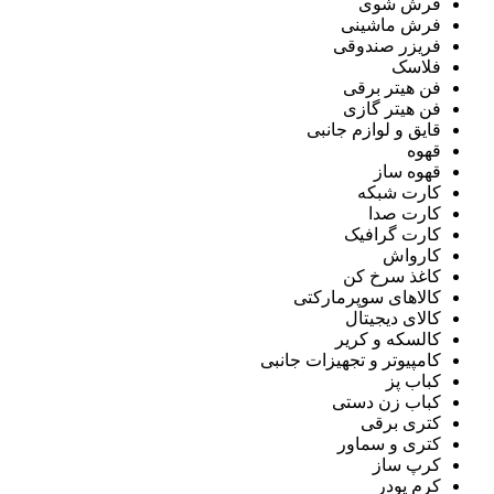
فرش شوی
فرش ماشینی
فریزر صندوقی
فلاسک
فن هیتر برقی
فن هیتر گازی
قایق و لوازم جانبی
قهوه
قهوه ساز
کارت شبکه
کارت صدا
کارت گرافیک
کارواش
کاغذ سرخ کن
کالاهای سوپرمارکتی
کالای دیجیتال
کالسکه و کریر
کامپیوتر و تجهیزات جانبی
کباب پز
کباب زن دستی
کتری برقی
کتری و سماور
کرپ ساز
کرم پودر