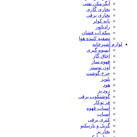
آبگرمکن نفتی
بخاری گازی
بخاری برقی
پایه کولر
رادیاتور
پنکه آب فشان
تصفیه کننده هوا
لوازم آشپزخانه
آبمیوه گیری
اجاق گاز
قهوه ساز
آون توستر
چرخ گوشت
پلوپز
هود
زود پز
گوشتکوب برقی
فر توکار
آسیاب قهوه
آسیاب
کتری برقی
گریل و باربیکیو
بخار پز