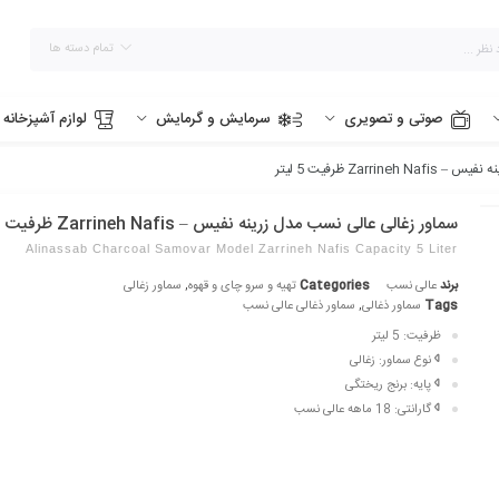
تمام دسته ها
صوتی و تصویری
سرمایش و گرمایش
لوازم آشپزخانه
Zarr ظرفیت 5 لیتر
سماور زغالی عالی نسب مدل زرینه نفیس – Zarrineh Nafis ظرفیت 5 لیتر
Alinassab Charcoal Samovar Model Zarrineh Nafis Capacity 5 Liter
برند
عالی نسب
Categories
تهیه و سرو چای و قهوه
,
سماور زغالی
Tags
سماور ذغالی
,
سماور ذغالی عالی نسب
ظرفیت:
5 لیتر
نوع سماور:
زغالی
پایه:
برنج ریختگی
گارانتی:
18 ماهه عالی نسب