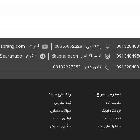
پشتیبانی : 09357972228
آپارات : aprang.com@
اینستاگرام : aprangcom@
تلگرام : aprangco@
تلفن دفتر : 03132227353
دسترسی سریع
راهنمای خرید
مقایسه کالا
ثبت سفارش
فروشگاه آپرنگ
سوالات متداول
تماس بــا مـا
قوانین سایت
پیشنهادهای ویژه
پیگیری سفارش