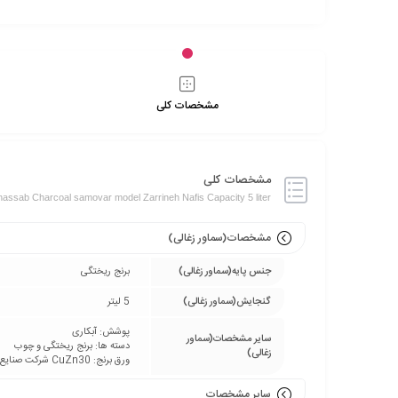
مشخصات کلی
مشخصات کلی
inassab Charcoal samovar model Zarrineh Nafis Capacity 5 liter
مشخصات(سماور زغالی)
جنس پایه(سماور زغالی)
برنج ریختگی
گنجایش(سماور زغالی)
5 لیتر
پوشش: آبکاری
سایر مشخصات(سماور
دسته ها: برنج ریختگی و چوب
زغالی)
ورق برنج: CuZn30 شرکت صنایع مس شهید باهنر کرمان
سایر مشخصات