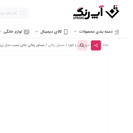
دسته بندی محصولات
کالای دیجیتال
لوازم خانگی
خانه
/
تهیه و سرو چای و قهوه
/
سماور زغالی
/ سماور زغالی عالی نسب مدل زرینه نفیس – ineh Nafis