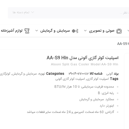
تمام دسته ها
صوتی و تصویری
سرمایش و گرمایش
لوازم آشپزخانه
اسپلیت کولر گازی آلونی مدل AA-S9 Hln
Alooni Split Gas Cooler Model AA-S9 Hln
برند
آلونی
شناسه کالا
2901407700112
Categories
تهویه، سرمایش و گرمایش
,
کولرگازی
Tags
اسپلیت کولر گازی
,
اسپلیت کولر گازی آلونی
محدوده ظرفیت سرمایشی: تا 10 هزار BTU/hr
رتبه انرژی: B
عملکرد: سرمایش و گرمایش
اینورتر: دارد
گارانتی: 60 ماه ضمانت کمپرسور و 24 ماه ضمانت سایر قطعات میباشد