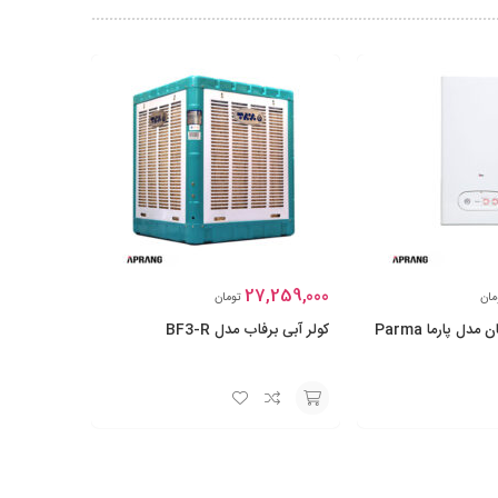
27,259,000
مان
تومان
پکیج دیواری بوتان مدل پارما Parma
کولر آبی برفاب مدل BF3-R
افزودن
به