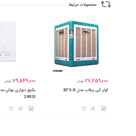
محصولات مرتبط
79,549,000
27,259,000
تومان
تومان
کولر آبی برفاب مدل BF3-R
پکیج دیواری بوتان مدل پارما Parma
24RSI
افزودن
افزودن
به
به