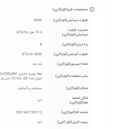
مشخصات فنی(کولرگازی)
ظرفیت سرمایش(کولرگازی)
9000
محدوده ظرفیت
تا 10 هزار BTU/hr
سرمایشی(کولرگازی)
رده انرژی(کولرگازی)
B
ظرفیت گرمایش(کولرگازی)
9000 BTU/hr
تعداد کمپرسور(کولرگازی)
یک عدد
ابعاد یونیت خارجی: 800x200x280 سانتی‌متر
سایر مشخصات(کولرگازی)
میزان صدا: 28~37/53 دسی بل
عملکرد(کولرگازی)
سرمایش و گرمایش
امکان تصفیه
دارد
هوا(کولرگازی)
شناسه کالا(کولرگازی)
2901407700112
ریموت کنترل(کولر گازی)
دارد