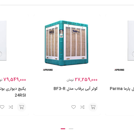
79,549,000
27,259,000
تومان
تو
پکیج دیواری بوتان مدل پارما Parma
کولر آبی برفاب مدل BF3-R
24RSI
افزودن
افزودن
به
به