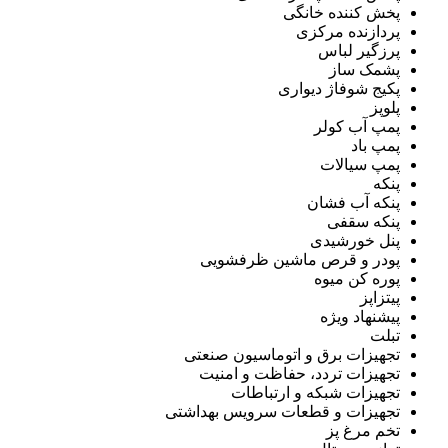
پخش کننده خانگی
پردازنده مرکزی
پرزگیر لباس
پشمک ساز
پکیج شوفاژ دیواری
پلوپز
پمپ آب کولر
پمپ باد
پمپ سیالات
پنکه
پنکه آب فشان
پنکه سقفی
پنل خورشیدی
پودر و قرص ماشین ظرفشویی
پوره کن میوه
پیتزاپز
پیشنهاد ویژه
تبلت
تجهیزات برق و اتوماسیون صنعتی
تجهیزات تردد، حفاظت و امنیت
تجهیزات شبکه و ارتباطات
تجهیزات و قطعات سرویس بهداشتی
تخم مرغ پز