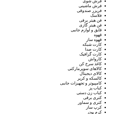
فرش شوی
فرش ماشینی
فریزر صندوقی
فلاسک
فن هیتر برقی
فن هیتر گازی
قایق و لوازم جانبی
قهوه
قهوه ساز
کارت شبکه
کارت صدا
کارت گرافیک
کارواش
کاغذ سرخ کن
کالاهای سوپرمارکتی
کالای دیجیتال
کالسکه و کریر
کامپیوتر و تجهیزات جانبی
کباب پز
کباب زن دستی
کتری برقی
کتری و سماور
کرپ ساز
کرم پودر