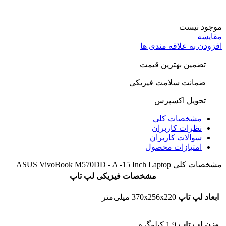
موجود نیست
مقایسه
افزودن به علاقه مندی ها
تضمین بهترین قیمت
ضمانت سلامت فیزیکی
تحویل اکسپرس
مشخصات کلی
نظرات کاربران
سوالات کاربران
امتیازات محصول
مشخصات کلی
ASUS VivoBook M570DD - A -15 Inch Laptop
مشخصات فیزیکی لپ تاپ
ابعاد لپ تاپ
370x256x220 میلی‌متر
وزن لپ تاپ
1.9 کیلوگرم