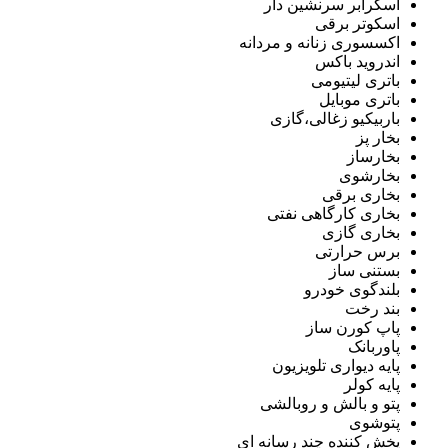
اسکرابر سرنشین دار
اسکوتر برقی
اکسسوری زنانه و مردانه
اندروید باکس
باتری لیتیومی
باتری موبایل
باربیکیو زغالی،گازی
بخار پز
بخارساز
بخارشوی
بخاری برقی
بخاری کارگاهی نفتی
بخاری گازی
برس حرارتی
بستنی ساز
بلندگوی خودرو
بند رخت
پاپ کورن ساز
پاوربانک
پایه دیواری تلویزیون
پایه کولر
پتو و بالش و روبالشی
پتوشوی
پخش کننده چند رسانه ای