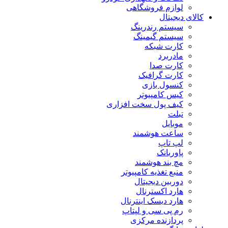
لوازم فروشگاهی
کالای دیجیتال
سیستم رندرینگ
سیستم گیمینگ
کارت شبکه
مادربرد
کارت صدا
کارت گرافیک
کنسول بازی
کیس کامپیوتر
کیف پول سخت افزاری
تبلت
موبایل
ساعت هوشمند
لپ تاپ
پاوربانک
مچ بند هوشمند
منبع تغذیه کامپیوتر
دوربین دیجیتال
هارد اکسترنال
هارد دیسک اینترنال
رم پی سی و لپتاپ
پردازنده مرکزی