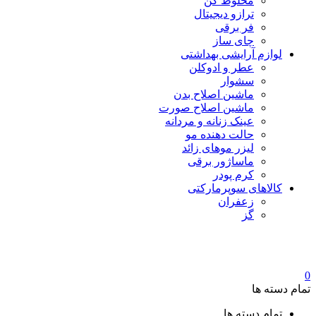
مخلوط کن
ترازو دیجیتال
فر برقی
چای ساز
لوازم آرایشی بهداشتی
عطر و ادوکلن
سشوار
ماشین اصلاح بدن
ماشین اصلاح صورت
عینک زنانه و مردانه
حالت دهنده مو
لیزر موهای زائد
ماساژور برقی
کرم پودر
کالاهای سوپرمارکتی
زعفران
گز
0
تمام دسته ها
تمام دسته ها