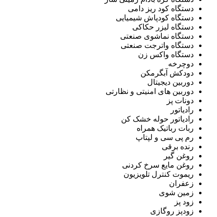
دستگاه کود ریز دامی
دستگاه کودپاش شیمیایی
دستگاه لیزر حکاکی
دستگاه نماشوی صنعتی
دستگاه واترجت صنعتی
دستگاه واکس زن
دوچرخه
دودکش آبگرمکن
دوربین دیجیتال
دوربین های امنیتی و نظارتی
دونات پز
رادیاتور
رادیاتور حوله خشک کن
ربات رباتیک همراه
رم پی سی و لپتاپ
رنده برقی
روغن گیر
روغن مایع سرخ کردنی
ریموت کنترل تلویزیون
زعفران
زمین شوی
زود پز
زودپز روگازی