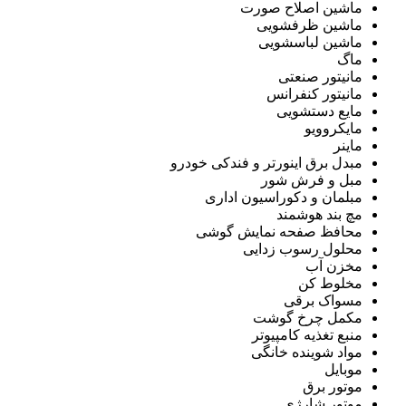
ماشین اصلاح صورت
ماشین ظرفشویی
ماشین لباسشویی
ماگ
مانیتور صنعتی
مانیتور کنفرانس
مایع دستشویی
مایکروویو
ماینر
مبدل برق اینورتر و فندکی خودرو
مبل و فرش شور
مبلمان و دکوراسیون اداری
مچ بند هوشمند
محافظ صفحه نمایش گوشی
محلول رسوب زدایی
مخزن آب
مخلوط کن
مسواک برقی
مکمل چرخ گوشت
منبع تغذیه کامپیوتر
مواد شوینده خانگی
موبایل
موتور برق
موتور شارژی