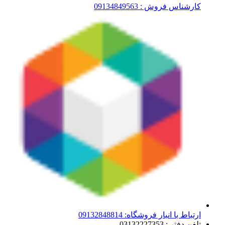
کارشناس فروش : 09134849563
ارتباط با انبار فروشگاه: 09132848814
تلفن دفتر : 03132227353