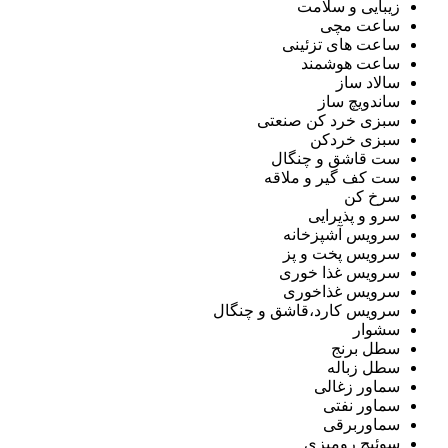
زیبایی و سلامت
ساعت مچی
ساعت های تزئینی
ساعت هوشمند
سالاد ساز
ساندویچ ساز
سبزی خرد کن صنعتی
سبزی خردکن
ست قاشق و چنگال
ست کف گیر و ملاقه
سرخ کن
سرو و پذیرایی
سرویس آشپزخانه
سرویس پخت و پز
سرویس غذا خوری
سرویس غذاخوری
سرویس کارد،قاشق و چنگال
سشوار
سطل برنج
سطل زباله
سماور زغالی
سماور نفتی
سماوربرقی
سوئیچ رومیزی