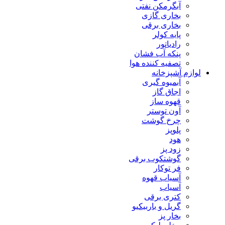
آبگرمکن نفتی
بخاری گازی
بخاری برقی
پایه کولر
رادیاتور
پنکه آب فشان
تصفیه کننده هوا
لوازم آشپزخانه
آبمیوه گیری
اجاق گاز
قهوه ساز
آون توستر
چرخ گوشت
پلوپز
هود
زود پز
گوشتکوب برقی
فر توکار
آسیاب قهوه
آسیاب
کتری برقی
گریل و باربیکیو
بخار پز