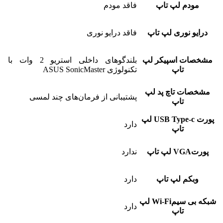
مودم لپ تاپ
فاقد مودم
درایو نوری لپ تاپ
فاقد درایو نوری
مشخصات اسپیکر لپ
بلندگوهای داخلی استریو 2 وات با
تاپ
تکنولوژی ASUS SonicMaster
مشخصات تاچ پد لپ
پشتیبانی از فرمان‌های چند لمسی
تاپ
پورت USB Type-c لپ
دارد
تاپ
پورتVGA لپ تاپ
ندارد
وبکم لپ تاپ
دارد
شبکه بی سیمWi-Fi لپ
دارد
تاپ