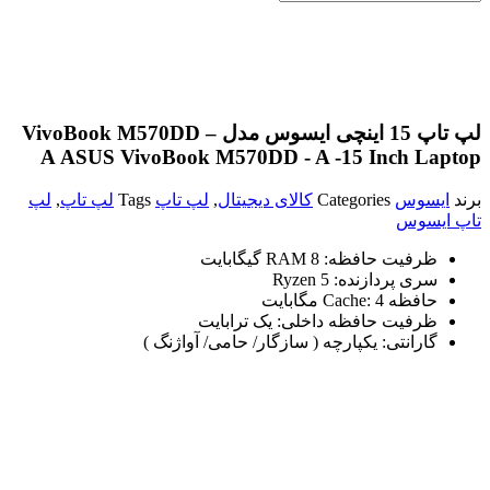
لپ تاپ 15 اینچی ایسوس مدل VivoBook M570DD –
A
ASUS VivoBook M570DD - A -15 Inch Laptop
برند
ایسوس
Categories
کالای دیجیتال
,
لپ تاپ
Tags
لپ تاپ
,
لپ
تاپ ایسوس
ظرفیت حافظه:
RAM 8 گیگابایت
سری پردازنده:
Ryzen 5
حافظه Cache:
4 مگابایت
ظرفیت حافظه داخلی:
یک ترابایت
گارانتی:
یکپارچه ( سازگار/ حامی/ آواژنگ )