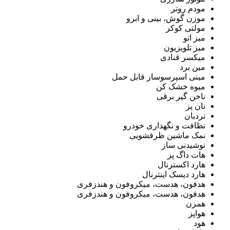
مودم روتر
موزن گوش، بینی و ابرو
مولتی کوکر
میز اتو
میز تلویزیون
میکسر قنادی
مین برد
مینی اسپرسوساز قابل حمل
میوه خشک کن
ناخن گیر برقی
نان پز
نردبان
نظافت و نگهداری خودرو
نمک ماشین ظرفشویی
نوشیدنی ساز
هات داگ پز
هارد اکسترنال
هارد دیسک اینترنال
هدفون، هدست، میکروفون و هندزفری
هدفون، هدست، میکروفون و هندزفری
همزن
هواپز
هود