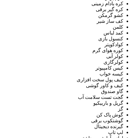
کره بادام زمینی
کره گیر برقی
کشو گرمکن
کف ساز شیر
کلمن
کمد لباس
کنسول بازی
کوادکوپتر
کوره هوای گرم
کولر آبی
کولرگازی
کیس کامپیوتر
کیسه خواب
کیف پول سخت افزاری
کیف و کاور گوشی
گاو صندوق
گجت تست سلامت آب
گریل و باربیکیو
گز
گوش پاک کن
گوشتکوب برقی
گیرنده دیجیتال
لپ تاپ