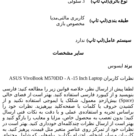
نوع باتری(لپ تاپ)
3 سلولی
کاربری مالتی‌مدیا
طبقه بندی(لپ تاپ)
مخصوص بازی
سیستم عامل(لپ تاپ)
ندارد
سایر مشخصات
برند
ایسوس
نظرات کاربران
ASUS VivoBook M570DD - A -15 Inch Laptop
لطفا پیش از ارسال نظر، خلاصه قوانین زیر را مطالعه کنید: فارسی
بنویسید و از کیبورد فارسی استفاده کنید. بهتر است از فضای خالی
(Space) بیش‌از‌حدِ معمول، شکلک یا ایموجی استفاده نکنید و از
کشیدن حروف یا کلمات با صفحه‌کلید بپرهیزید. نظرات خود را
براساس تجربه و استفاده‌ی عملی و با دقت به نکات فنی ارسال
کنید؛ بدون تعصب به محصول خاص، مزایا و معایب را بازگو کنید و
بهتر است از ارسال نظرات چندکلمه‌‌ای خودداری کنید. بهتر است در
نظرات خود از تمرکز روی عناصر متغیر مثل قیمت، پرهیز کنید. به
کاربران و سایر اشخاص احترام بگذارید. پیام‌هایی که شامل محتوای