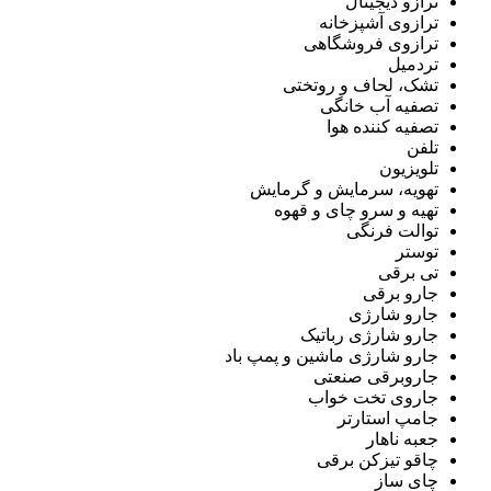
ترازو دیجیتال
ترازوی آشپزخانه
ترازوی فروشگاهی
تردمیل
تشک، لحاف و روتختی
تصفیه آب خانگی
تصفیه کننده هوا
تلفن
تلویزیون
تهویه، سرمایش و گرمایش
تهیه و سرو چای و قهوه
توالت فرنگی
توستر
تی برقی
جارو برقی
جارو شارژی
جارو شارژی رباتیک
جارو شارژی ماشین و پمپ باد
جاروبرقی صنعتی
جاروی تخت خواب
جامپ استارتر
جعبه ناهار
چاقو تیزکن برقی
چای ساز