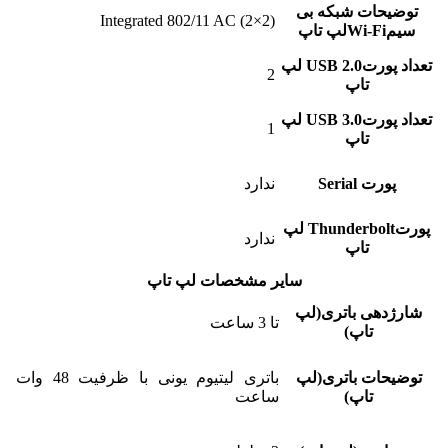
توضیحات شبکه بی
Integrated 802/11 AC (2×2)
سیمWi-Fiلپ تاپ
تعداد پورتUSB 2.0 لپ
2
تاپ
تعداد پورتUSB 3.0 لپ
1
تاپ
پورت Serial
ندارد
پورتThunderbolt لپ
ندارد
تاپ
سایر مشخصات لپ تاپ
شارژدهی باتری(لپ
تا 3 ساعت
تاپ)
توضیحات باتری(لپ
باتری لیتیوم یونی با ظرفیت 48 وات
تاپ)
ساعت