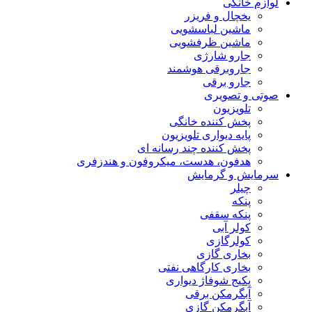
لوازم خانگی
یخچال و فریزر
ماشین لباسشویی
ماشین ظرفشویی
جارو شارژی
جاروبرقی هوشمند
جارو برقی
صوتی و تصویری
تلویزیون
پخش کننده خانگی
پایه دیواری تلویزیون
پخش کننده چند رسانه ای
هدفون، هدست، میکروفون و هندزفری
سرمایش و گرمایش
چیلر
پنکه
پنکه سقفی
کولر آبی
کولرگازی
بخاری گازی
بخاری کارگاهی نفتی
پکیج شوفاژ دیواری
آبگرمکن برقی
آبگرمکن گازی