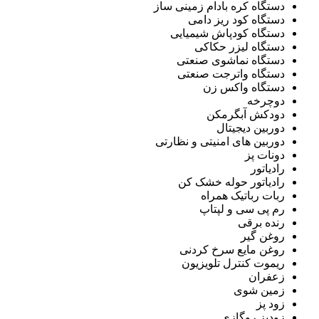
دستگاه کره بادام زمینی ساز
دستگاه کود ریز دامی
دستگاه کودپاش شیمیایی
دستگاه لیزر حکاکی
دستگاه نماشوی صنعتی
دستگاه واترجت صنعتی
دستگاه واکس زن
دوچرخه
دودکش آبگرمکن
دوربین دیجیتال
دوربین های امنیتی و نظارتی
دونات پز
رادیاتور
رادیاتور حوله خشک کن
ربات رباتیک همراه
رم پی سی و لپتاپ
رنده برقی
روغن گیر
روغن مایع سرخ کردنی
ریموت کنترل تلویزیون
زعفران
زمین شوی
زود پز
زودپز روگازی