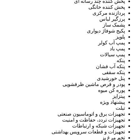
پخش کننده چند رسانه ای
پخش کننده خانگی
پردازنده مرکزی
پرزگیر لباس
پشمک ساز
پکیج شوفاژ دیواری
پلوپز
پمپ آب کولر
پمپ باد
پمپ سیالات
پنکه
پنکه آب فشان
پنکه سقفی
پنل خورشیدی
پودر و قرص ماشین ظرفشویی
پوره کن میوه
پیتزاپز
پیشنهاد ویژه
تبلت
تجهیزات برق و اتوماسیون صنعتی
تجهیزات تردد، حفاظت و امنیت
تجهیزات شبکه و ارتباطات
تجهیزات و قطعات سرویس بهداشتی
تخم مرغ پز