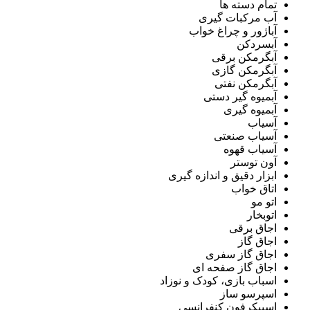
تمام دسته ها
آب مرکبات گیری
آباژور و چراغ خواب
آبسردکن
آبگرمکن برقی
آبگرمکن گازی
آبگرمکن نفتی
آبمیوه گیر دستی
آبمیوه گیری
آسیاب
آسیاب صنعتی
آسیاب قهوه
آون توستر
ابزار دقیق و اندازه گیری
اتاق خواب
اتو مو
اتوبخار
اجاق برقی
اجاق گاز
اجاق گاز سفری
اجاق گاز صفحه ای
اسباب بازی، کودک و نوزاد
اسپرسو ساز
اسپیکرفون کنفرانسی