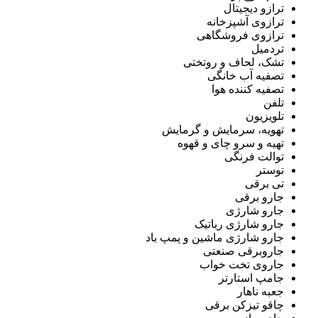
ترازو دیجیتال
ترازوی آشپزخانه
ترازوی فروشگاهی
تردمیل
تشک، لحاف و روتختی
تصفیه آب خانگی
تصفیه کننده هوا
تلفن
تلویزیون
تهویه، سرمایش و گرمایش
تهیه و سرو چای و قهوه
توالت فرنگی
توستر
تی برقی
جارو برقی
جارو شارژی
جارو شارژی رباتیک
جارو شارژی ماشین و پمپ باد
جاروبرقی صنعتی
جاروی تخت خواب
جامپ استارتر
جعبه ناهار
چاقو تیزکن برقی