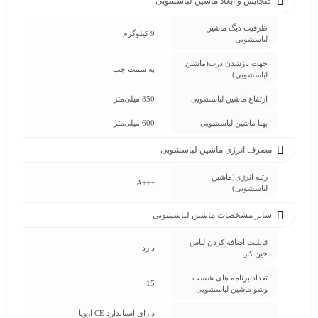
گنجایش و ابعاد ماشین لباسشویی
ظرفیت دیگ ماشین
9 کیلوگرم
لباسشویی
جهت بازشدن درب(ماشین
به سمت چپ
لباسشویی)
ارتفاع ماشین لباسشویی
850 میلی‌متر
پهنا ماشین لباسشویی
600 میلی‌متر
مصرف انرژی ماشین لباسشویی
رتبه انرژی(ماشین
+++A
لباسشویی)
سایر مشخصات ماشین لباسشویی
قابلیت اضافه کردن لباس
دارد
حین کار
تعداد برنامه های شست
15
وشو ماشین لباسشویی
دارای استاندارد CE اروپا