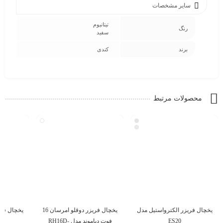
سایر مشخصات
تیتانیوم
رنگ
سفید
برند
کندی
محصولات مرتبط
یخچال فریزر الکترواستیل مدل
یخچال فریزر دوقلو امرسان 16
یخچال فری
ES20
فوت دیاموند مدل RH16D-