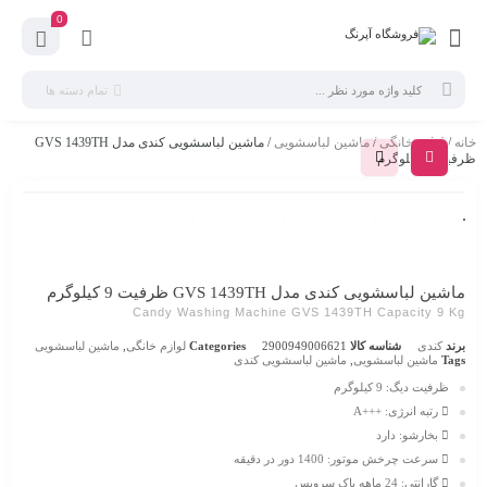
0
تمام دسته ها
خانه
/
لوازم خانگی
/
ماشین لباسشویی
/ ماشین لباسشویی کندی مدل GVS 1439TH
ظرفیت 9 کیلوگرم
ماشین لباسشویی کندی مدل GVS 1439TH ظرفیت 9 کیلوگرم
Candy Washing Machine GVS 1439TH Capacity 9 Kg
برند
کندی
شناسه کالا
2900949006621
Categories
لوازم خانگی
,
ماشین لباسشویی
Tags
ماشین لباسشویی
,
ماشین لباسشویی کندی
ظرفیت دیگ:
9 کیلوگرم
رتبه انرژی:
+++A
بخارشو:
دارد
سرعت چرخش موتور:
1400 دور در دقیقه
گارانتی:
24 ماهه پاک سرویس