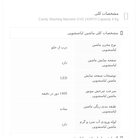
مشخصات کلی
Candy Washing Machine GVS 1439TH Capacity 9 Kg
مشخصات کلی ماشین لباسشویی
نوع مخزن ماشین
درب از جلو
لباسشویی
صفحه نمایش ماشین
دارد
لباسشویی
توضیحات صفحه نمایش
LED
ماشین لباسشویی
سرعت چرخش موتور
1400 دور در دقیقه
ماشین لباسشویی
طبقه بندی رنگی ماشین
ساده
لباسشویی
لوله ورودی آب سرد و گرم
دارد
ماشین لباسشویی