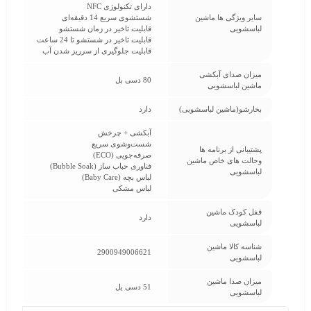
دارای تکنولوژی NFC
سایر ویژگی ها ماشین
شستشوی سریع 14 دقیقه‌ای
لباسشویی
قابلیت تاخیر در زمان شستشو
قابلیت تاخیر در شستشو تا 24 ساعت
قابلیت جلوگیری از سرریز شدن آب
میزان صدای آبکشی
80 دسی بل
ماشین لباسشویی
بخارشو(ماشین لباسشویی)
دارد
آبکشی + چرخش
شست‌وشوی سریع
پشتیبانی از برنامه ها
صرفه‌جویی (ECO)
وحالت های خاص ماشین
فناوری حباب ساز (Bubble Soak)
لباسشویی
لباس بچه (Baby Care)
لباس مشکی
قفل کودک ماشین
دارد
لباسشویی
شناسه کالا ماشین
2900949006621
لباسشویی
میزان صدا ماشین
51 دسی بل
لباسشویی