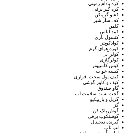
کره بادام زمینی
کره گیر برقی
کشو گرمکن
کف ساز شیر
کلمن
کمد لباس
کنسول بازی
کوادکوپتر
کوره هوای گرم
کولر آبی
کولرگازی
کیس کامپیوتر
کیسه خواب
کیف پول سخت افزاری
کیف و کاور گوشی
گاو صندوق
گجت تست سلامت آب
گریل و باربیکیو
گز
گوش پاک کن
گوشتکوب برقی
گیرنده دیجیتال
لپ تاپ