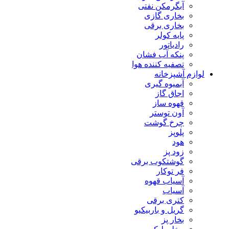
آبگرمکن نفتی
بخاری گازی
بخاری برقی
پایه کولر
رادیاتور
پنکه آب فشان
تصفیه کننده هوا
لوازم آشپزخانه
آبمیوه گیری
اجاق گاز
قهوه ساز
آون توستر
چرخ گوشت
پلوپز
هود
زود پز
گوشتکوب برقی
فر توکار
آسیاب قهوه
آسیاب
کتری برقی
گریل و باربیکیو
بخار پز