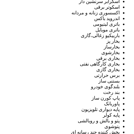
اسکرابر سرنشین دار
اسکوتر برقی
اکسسوری زنانه و مردانه
اندروید باکس
باتری لیتیومی
باتری موبایل
باربیکیو زغالی،گازی
بخار پز
بخارساز
بخارشوی
بخاری برقی
بخاری کارگاهی نفتی
بخاری گازی
برس حرارتی
بستنی ساز
بلندگوی خودرو
بند رخت
پاپ کورن ساز
پاوربانک
پایه دیواری تلویزیون
پایه کولر
پتو و بالش و روبالشی
پتوشوی
پخش کننده چند رسانه ای