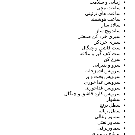
زیبایی و سلامت
ساعت مچی
ساعت های تزئینی
ساعت هوشمند
سالاد ساز
ساندویچ ساز
سبزی خرد کن صنعتی
سبزی خردکن
ست قاشق و چنگال
ست کف گیر و ملاقه
سرخ کن
سرو و پذیرایی
سرویس آشپزخانه
سرویس پخت و پز
سرویس غذا خوری
سرویس غذاخوری
سرویس کارد،قاشق و چنگال
سشوار
سطل برنج
سطل زباله
سماور زغالی
سماور نفتی
سماوربرقی
سوئیچ رومیزی