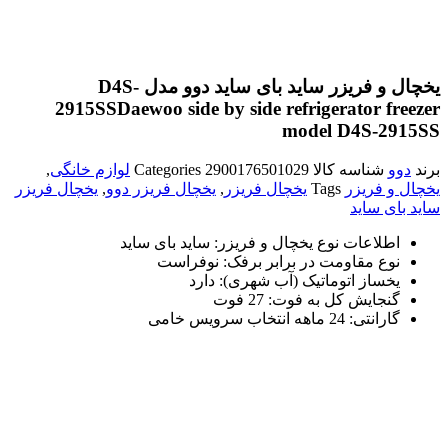
یخچال و فریزر ساید بای ساید دوو مدل D4S-
2915SS
Daewoo side by side refrigerator freezer
model D4S-2915SS
برند
دوو
شناسه کالا
2900176501029
Categories
لوازم خانگی
,
یخچال و فریزر
Tags
یخچال فریزر
,
یخچال فریزر دوو
,
یخچال فریزر
ساید بای ساید
اطلاعات نوع یخچال و فریزر: ساید بای ساید
نوع مقاومت در برابر برفک: نوفراست
یخساز اتوماتیک (آب شهری): دارد
گنجایش کل به فوت: 27 فوت
گارانتی: 24 ماهه انتخاب سرویس خامی