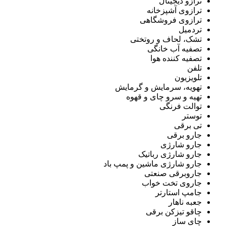
ترازو دیجیتال
ترازوی آشپزخانه
ترازوی فروشگاهی
تردمیل
تشک، لحاف و روتختی
تصفیه آب خانگی
تصفیه کننده هوا
تلفن
تلویزیون
تهویه، سرمایش و گرمایش
تهیه و سرو چای و قهوه
توالت فرنگی
توستر
تی برقی
جارو برقی
جارو شارژی
جارو شارژی رباتیک
جارو شارژی ماشین و پمپ باد
جاروبرقی صنعتی
جاروی تخت خواب
جامپ استارتر
جعبه ناهار
چاقو تیزکن برقی
چای ساز