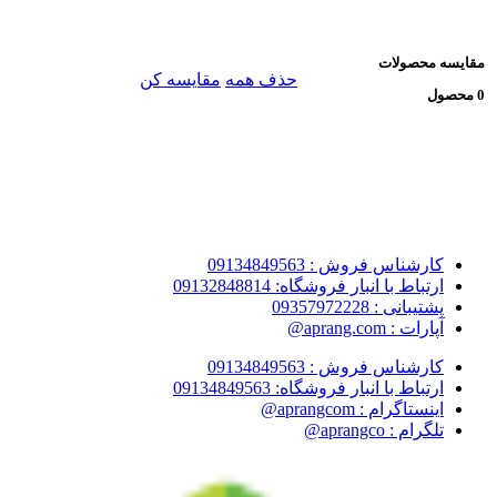
مقایسه محصولات
حذف همه
مقایسه کن
0 محصول
کارشناس فروش : 09134849563
ارتباط با انبار فروشگاه: 09132848814
پشتیبانی : 09357972228
آپارات : aprang.com@
کارشناس فروش : 09134849563
ارتباط با انبار فروشگاه: 09134849563
اینستاگرام : aprangcom@
تلگرام : aprangco@