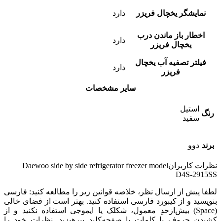
نمایشگر یخچال فریزر
دارد
اخطار باز ماندن درب
دارد
یخچال فریزر
فیلتر تصفیه آب یخچال
دارد
فریزر
سایر مشخصات
استیل
رنگ
سفید
برند
دوو
نظرات کاربران
Daewoo side by side refrigerator freezer model
D4S-2915SS
لطفا پیش از ارسال نظر، خلاصه قوانین زیر را مطالعه کنید: فارسی
بنویسید و از کیبورد فارسی استفاده کنید. بهتر است از فضای خالی
(Space) بیش‌از‌حدِ معمول، شکلک یا ایموجی استفاده نکنید و از
کشیدن حروف یا کلمات با صفحه‌کلید بپرهیزید. نظرات خود را