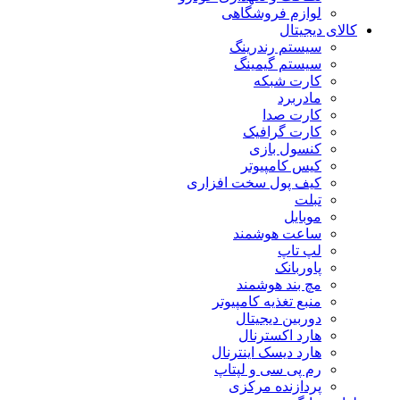
لوازم فروشگاهی
کالای دیجیتال
سیستم رندرینگ
سیستم گیمینگ
کارت شبکه
مادربرد
کارت صدا
کارت گرافیک
کنسول بازی
کیس کامپیوتر
کیف پول سخت افزاری
تبلت
موبایل
ساعت هوشمند
لپ تاپ
پاوربانک
مچ بند هوشمند
منبع تغذیه کامپیوتر
دوربین دیجیتال
هارد اکسترنال
هارد دیسک اینترنال
رم پی سی و لپتاپ
پردازنده مرکزی