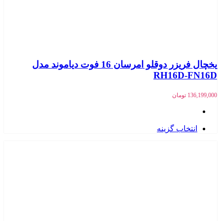
یخچال فریزر دوقلو امرسان 16 فوت دیاموند مدل
RH16D-FN16D
136,199,000
تومان
انتخاب گزینه