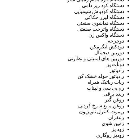
دستگاه کود ریز دامی
دستگاه کودپاش شیمیایی
دستگاه لیزر حکاکی
دستگاه نماشوی صنعتی
دستگاه واترجت صنعتی
دستگاه واکس زن
دوچرخه
دودکش آبگرمکن
دوربین دیجیتال
دوربین های امنیتی و نظارتی
دونات پز
رادیاتور
رادیاتور حوله خشک کن
ربات رباتیک همراه
رم پی سی و لپتاپ
رنده برقی
روغن گیر
روغن مایع سرخ کردنی
ریموت کنترل تلویزیون
زعفران
زمین شوی
زود پز
زودپز روگازی