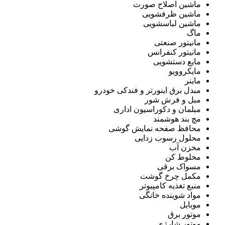
ماشین اصلاح صورت
ماشین ظرفشویی
ماشین لباسشویی
ماگ
مانیتور صنعتی
مانیتور کنفرانس
مایع دستشویی
مایکروویو
ماینر
مبدل برق اینورتر و فندکی خودرو
مبل و فرش شور
مبلمان و دکوراسیون اداری
مچ بند هوشمند
محافظ صفحه نمایش گوشی
محلول رسوب زدایی
مخزن آب
مخلوط کن
مسواک برقی
مکمل چرخ گوشت
منبع تغذیه کامپیوتر
مواد شوینده خانگی
موبایل
موتور برق
موتور شارژی