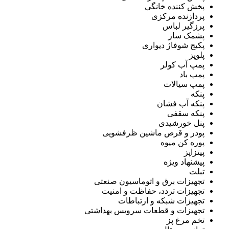
پخش کننده خانگی
پردازنده مرکزی
پرزگیر لباس
پشمک ساز
پکیج شوفاژ دیواری
پلوپز
پمپ آب کولر
پمپ باد
پمپ سیالات
پنکه
پنکه آب فشان
پنکه سقفی
پنل خورشیدی
پودر و قرص ماشین ظرفشویی
پوره کن میوه
پیتزاپز
پیشنهاد ویژه
تبلت
تجهیزات برق و اتوماسیون صنعتی
تجهیزات تردد، حفاظت و امنیت
تجهیزات شبکه و ارتباطات
تجهیزات و قطعات سرویس بهداشتی
تخم مرغ پز