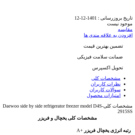
تاریخ بروزرسانی :
1401-12-12
موجود نیست
مقایسه
افزودن به علاقه مندی ها
تضمین بهترین قیمت
ضمانت سلامت فیزیکی
تحویل اکسپرس
مشخصات کلی
نظرات کاربران
سوالات کاربران
امتیازات محصول
مشخصات کلی
Daewoo side by side refrigerator freezer model D4S-
2915SS
مشخصات کلی یخچال و فریزر
رتبه انرژی یخچال فریزر
+A