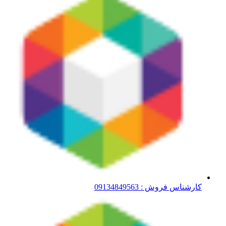
کارشناس فروش : 09134849563