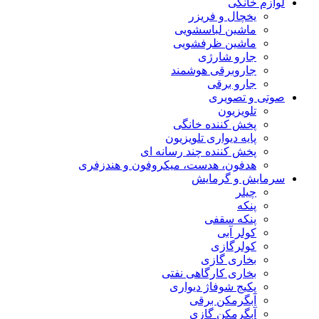
لوازم خانگی
یخچال و فریزر
ماشین لباسشویی
ماشین ظرفشویی
جارو شارژی
جاروبرقی هوشمند
جارو برقی
صوتی و تصویری
تلویزیون
پخش کننده خانگی
پایه دیواری تلویزیون
پخش کننده چند رسانه ای
هدفون، هدست، میکروفون و هندزفری
سرمایش و گرمایش
چیلر
پنکه
پنکه سقفی
کولر آبی
کولرگازی
بخاری گازی
بخاری کارگاهی نفتی
پکیج شوفاژ دیواری
آبگرمکن برقی
آبگرمکن گازی