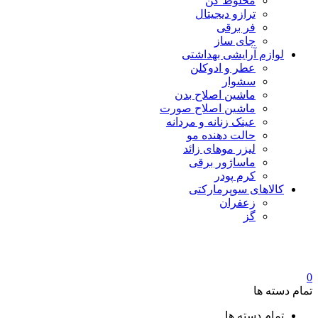
مخلوط کن
ترازو دیجیتال
فر برقی
چای ساز
لوازم آرایشی بهداشتی
عطر و ادوکلن
سشوار
ماشین اصلاح بدن
ماشین اصلاح صورت
عینک زنانه و مردانه
حالت دهنده مو
لیزر موهای زائد
ماساژور برقی
کرم پودر
کالاهای سوپرمارکتی
زعفران
گز
0
تمام دسته ها
تمام دسته ها