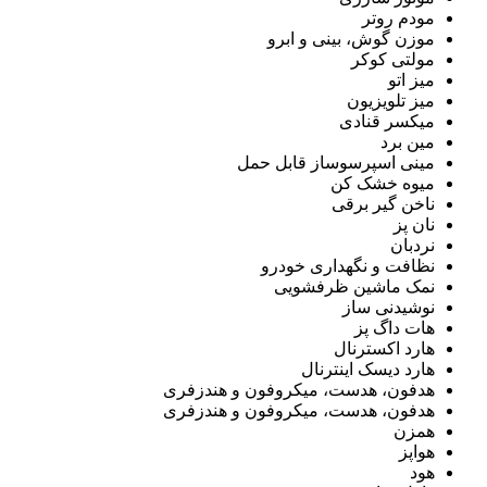
مودم روتر
موزن گوش، بینی و ابرو
مولتی کوکر
میز اتو
میز تلویزیون
میکسر قنادی
مین برد
مینی اسپرسوساز قابل حمل
میوه خشک کن
ناخن گیر برقی
نان پز
نردبان
نظافت و نگهداری خودرو
نمک ماشین ظرفشویی
نوشیدنی ساز
هات داگ پز
هارد اکسترنال
هارد دیسک اینترنال
هدفون، هدست، میکروفون و هندزفری
هدفون، هدست، میکروفون و هندزفری
همزن
هواپز
هود