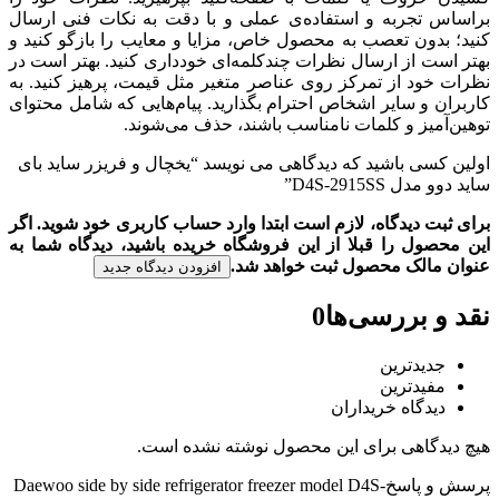
براساس تجربه و استفاده‌ی عملی و با دقت به نکات فنی ارسال
کنید؛ بدون تعصب به محصول خاص، مزایا و معایب را بازگو کنید و
بهتر است از ارسال نظرات چندکلمه‌‌ای خودداری کنید. بهتر است در
نظرات خود از تمرکز روی عناصر متغیر مثل قیمت، پرهیز کنید. به
کاربران و سایر اشخاص احترام بگذارید. پیام‌هایی که شامل محتوای
توهین‌آمیز و کلمات نامناسب باشند، حذف می‌شوند.
اولین کسی باشید که دیدگاهی می نویسد “یخچال و فریزر ساید بای
ساید دوو مدل D4S-2915SS”
برای ثبت دیدگاه، لازم است ابتدا وارد حساب کاربری خود شوید. اگر
این محصول را قبلا از این فروشگاه خریده باشید، دیدگاه شما به
عنوان مالک محصول ثبت خواهد شد.
افزودن دیدگاه جدید
نقد و بررسی‌ها
0
جدیدترین
مفیدترین
دیدگاه خریداران
هیچ دیدگاهی برای این محصول نوشته نشده است.
پرسش و پاسخ
Daewoo side by side refrigerator freezer model D4S-