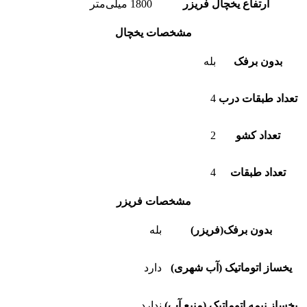
ارتفاع یخچال فریزر
1800 میلی‌متر
مشخصات یخچال
بدون برفک
بله
تعداد طبقات درب
4
تعداد کشو
2
تعداد طبقات
4
مشخصات فریزر
بدون برفک(فریزر)
بله
یخساز اتوماتیک (آب شهری)
دارد
یخساز نیمه اتوماتیک (منبع آب)
ندارد