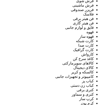
فرش شوی
فرش ماشینی
فریزر صندوقی
فلاسک
فن هیتر برقی
فن هیتر گازی
قایق و لوازم جانبی
قهوه
قهوه ساز
کارت شبکه
کارت صدا
کارت گرافیک
کارواش
کاغذ سرخ کن
کالاهای سوپرمارکتی
کالای دیجیتال
کالسکه و کریر
کامپیوتر و تجهیزات جانبی
کباب پز
کباب زن دستی
کتری برقی
کتری و سماور
کرپ ساز
کرم پودر