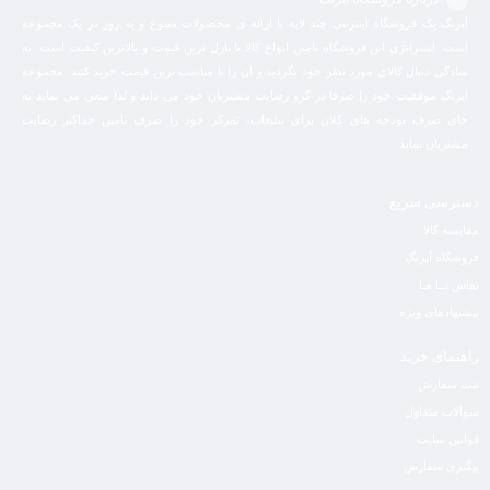
آپرنگ یک فروشگاه اینترنتی چند لایه با ارائه ی محصولات متنوع و به روز در یک مجموعه
است. استراتژی این فروشگاه تامین انواع کالا با نازل ترین قیمت و بالاترین کیفیت است. به
سادگی دنبال کالای مورد نظر خود بگردید و آن را با مناسب ترین قیمت خرید کنید. مجموعه
اپرنگ موفقیت خود را صرفا در گرو رضایت مشتریان خود می داند و لذا سعی می نماید به
جای صرف بودجه های کلان برای تبلیغات، تمرکز خود را صرف تامین حداکثر رضایت
مشتریان نماید‌.
دسترسی سریع
مقایسه کالا
فروشگاه آپرنگ
تماس بــا مـا
پیشنهادهای ویژه
راهنمای خرید
ثبت سفارش
سوالات متداول
قوانین سایت
پیگیری سفارش