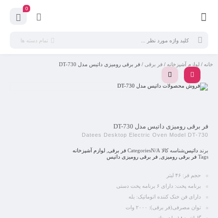
0
تمام دسته ها
خانه
/
لوازم آشپزخانه
/
فر برقی
/ فر برقی رومیزی داتیس مدل DT-730
فر برقی رومیزی داتیس مدل DT-730
Datees Desktop Electric Oven Model DT-730
برند
داتیس
شناسه کالا
N/A
Categories
فر برقی
,
لوازم آشپزخانه
Tags
فر برقی رومیزی
,
فر برقی رومیزی داتیس
حجم فر: ۴۶ لیتر
برنامه پخت: دارای ۶ برنامه پخت دستی
دارای فن خنک کننده اتوماتیک: بله
توان مصرفی(فر برقی): ۲۰۰۰ وات