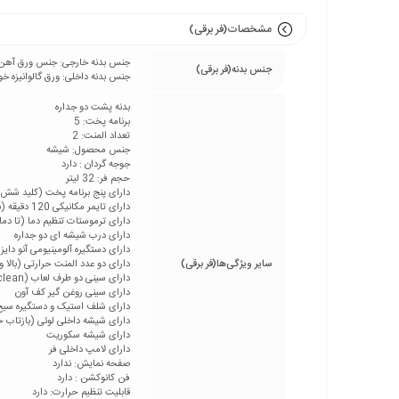
مشخصات(فر برقی)
جنس بدنه خارجی: جنس ورق آهن با
جنس بدنه(فر برقی)
جنس بدنه داخلی: ورق گالوانیزه خو
بدنه پشت دو جداره
برنامه پخت: 5
تعداد المنت: 2
جنس محصول: شیشه
جوجه گردان : دارد
حجم فر: 32 لیتر
دارای پنج برنامه پخت (کلید شش 
دارای تایمر مکانیکی 120 دقیقه (به همراه پخت دستی)
دارای ترموستات تنظیم دما (تا دمای 250 درجه سانتی گ
دارای درب شیشه ای دو جداره
دارای دستگیره آلومینیومی آنو دایز
سایر ویژگی‌ها(فر برقی)
دارای دو عدد المنت حرارتی (بالا و
دارای سینی دو طرف لعاب (Easy to clean)
دارای سینی روغن گیر کف آون
دارای شلف استیک و دستگیره سیخ
دارای شیشه داخلی لوئی (بازتاب ح
دارای شیشه سکوریت
دارای لامپ داخلی فر
صفحه نمایش: ندارد
فن کانوکشن : دارد
قابلیت تنظیم حرارت: دارد