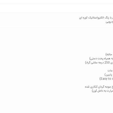
 رنگ الکترواستاتیک کوره ای
درویی
حالته)
راد)
 مات
 پایین)
 جوجه گردان آبکاری شده
رارت به داخل آون)