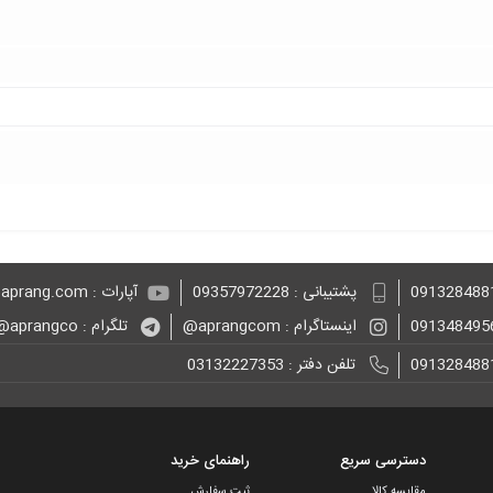
پشتیبانی : 09357972228
آپارات : aprang.com@
اینستاگرام : aprangcom@
تلگرام : aprangco@
تلفن دفتر : 03132227353
دسترسی سریع
راهنمای خرید
مقایسه کالا
ثبت سفارش