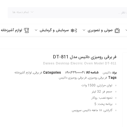
تمام دسته ها
صوتی و تصویری
سرمایش و گرمایش
لوازم آشپزخانه
فر برقی رومیزی داتیس مدل DT-811
Datees Desktop Electric Oven Model DT-811
برند
داتیس
شناسه کالا
2901449000041
Categories
فر برقی
,
لوازم آشپزخانه
Tags
فر برقی رومیزی
,
فر برقی رومیزی داتیس
توان حرارتی: 1500 وات
حجم فر: 32 لیتر
نحوه نصب: روکار
برنامه پخت: 5
گارانتی: ۱۸ ماهه داتیس سرویس