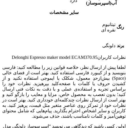
دارد
آب(اسپرسوساز)
سایر مشخصات
تیتانیوم
رنگ
نقره ای
برند
دلونگی
نظرات کاربران
Delonghi Espresso maker model ECAM370.95
لطفا پیش از ارسال نظر، خلاصه قوانین زیر را مطالعه کنید: فارسی
بنویسید و از کیبورد فارسی استفاده کنید. بهتر است از فضای خالی
(Space) بیش‌از‌حدِ معمول، شکلک یا ایموجی استفاده نکنید و از
کشیدن حروف یا کلمات با صفحه‌کلید بپرهیزید. نظرات خود را
براساس تجربه و استفاده‌ی عملی و با دقت به نکات فنی ارسال
کنید؛ بدون تعصب به محصول خاص، مزایا و معایب را بازگو کنید و
بهتر است از ارسال نظرات چندکلمه‌‌ای خودداری کنید. بهتر است در
نظرات خود از تمرکز روی عناصر متغیر مثل قیمت، پرهیز کنید. به
کاربران و سایر اشخاص احترام بگذارید. پیام‌هایی که شامل محتوای
توهین‌آمیز و کلمات نامناسب باشند، حذف می‌شوند.
اولین کسی باشید که دیدگاهی می نویسد “اسپرسوساز دلونگی مدل