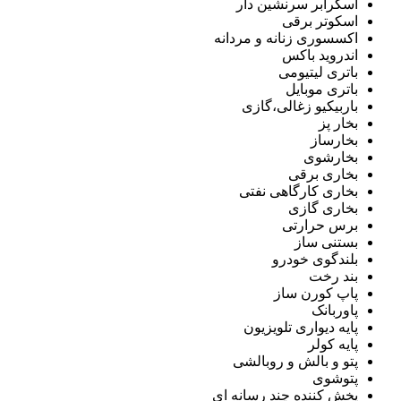
اسکرابر سرنشین دار
اسکوتر برقی
اکسسوری زنانه و مردانه
اندروید باکس
باتری لیتیومی
باتری موبایل
باربیکیو زغالی،گازی
بخار پز
بخارساز
بخارشوی
بخاری برقی
بخاری کارگاهی نفتی
بخاری گازی
برس حرارتی
بستنی ساز
بلندگوی خودرو
بند رخت
پاپ کورن ساز
پاوربانک
پایه دیواری تلویزیون
پایه کولر
پتو و بالش و روبالشی
پتوشوی
پخش کننده چند رسانه ای