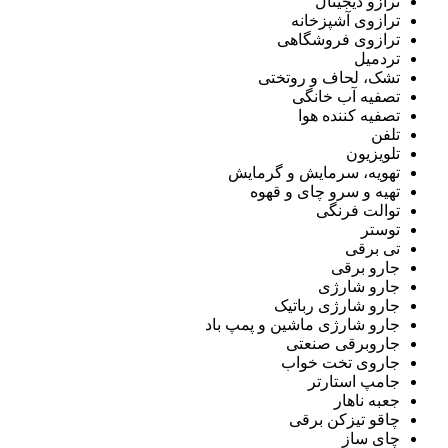
ترازو دیجیتال
ترازوی آشپزخانه
ترازوی فروشگاهی
تردمیل
تشک، لحاف و روتختی
تصفیه آب خانگی
تصفیه کننده هوا
تلفن
تلویزیون
تهویه، سرمایش و گرمایش
تهیه و سرو چای و قهوه
توالت فرنگی
توستر
تی برقی
جارو برقی
جارو شارژی
جارو شارژی رباتیک
جارو شارژی ماشین و پمپ باد
جاروبرقی صنعتی
جاروی تخت خواب
جامپ استارتر
جعبه ناهار
چاقو تیزکن برقی
چای ساز