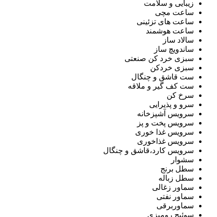
زیبایی و سلامت
ساعت مچی
ساعت های تزئینی
ساعت هوشمند
سالاد ساز
ساندویچ ساز
سبزی خرد کن صنعتی
سبزی خردکن
ست قاشق و چنگال
ست کف گیر و ملاقه
سرخ کن
سرو و پذیرایی
سرویس آشپزخانه
سرویس پخت و پز
سرویس غذا خوری
سرویس غذاخوری
سرویس کارد،قاشق و چنگال
سشوار
سطل برنج
سطل زباله
سماور زغالی
سماور نفتی
سماوربرقی
سوئیچ رومیزی