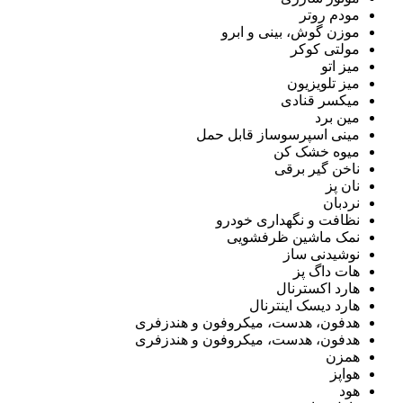
مودم روتر
موزن گوش، بینی و ابرو
مولتی کوکر
میز اتو
میز تلویزیون
میکسر قنادی
مین برد
مینی اسپرسوساز قابل حمل
میوه خشک کن
ناخن گیر برقی
نان پز
نردبان
نظافت و نگهداری خودرو
نمک ماشین ظرفشویی
نوشیدنی ساز
هات داگ پز
هارد اکسترنال
هارد دیسک اینترنال
هدفون، هدست، میکروفون و هندزفری
هدفون، هدست، میکروفون و هندزفری
همزن
هواپز
هود