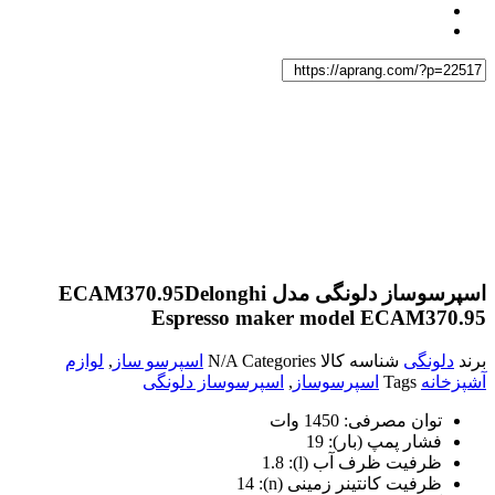
اسپرسوساز دلونگی مدل ECAM370.95
Delonghi
Espresso maker model ECAM370.95
برند
دلونگی
شناسه کالا
Categories
N/A
اسپرسو ساز
,
لوازم
آشپزخانه
Tags
اسپرسوساز
,
اسپرسوساز دلونگی
توان مصرفی: 1450 وات
فشار پمپ (بار): 19
ظرفیت ظرف آب (l): 1.8
ظرفیت کانتینر زمینی (n): 14