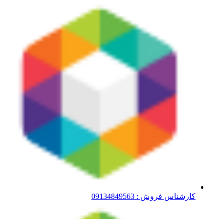
کارشناس فروش : 09134849563