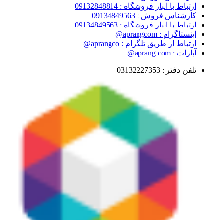
ارتباط با انبار فروشگاه : 09132848814
کارشناس فروش : 09134849563
ارتباط با انبار فروشگاه : 09134849563
اینستاگرام : aprangcom@
ارتباط از طریق تلگرام : aprangco@
آپارات : aprang.com@
تلفن دفتر : 03132227353