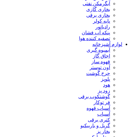
آبگرمکن نفتی
بخاری گازی
بخاری برقی
پایه کولر
رادیاتور
پنکه آب فشان
تصفیه کننده هوا
لوازم آشپزخانه
آبمیوه گیری
اجاق گاز
قهوه ساز
آون توستر
چرخ گوشت
پلوپز
هود
زود پز
گوشتکوب برقی
فر توکار
آسیاب قهوه
آسیاب
کتری برقی
گریل و باربیکیو
بخار پز