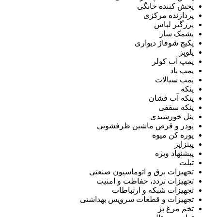
پخش کننده خانگی
پردازنده مرکزی
پرزگیر لباس
پشمک ساز
پکیج شوفاژ دیواری
پلوپز
پمپ آب کولر
پمپ باد
پمپ سیالات
پنکه
پنکه آب فشان
پنکه سقفی
پنل خورشیدی
پودر و قرص ماشین ظرفشویی
پوره کن میوه
پیتزاپز
پیشنهاد ویژه
تبلت
تجهیزات برق و اتوماسیون صنعتی
تجهیزات تردد، حفاظت و امنیت
تجهیزات شبکه و ارتباطات
تجهیزات و قطعات سرویس بهداشتی
تخم مرغ پز