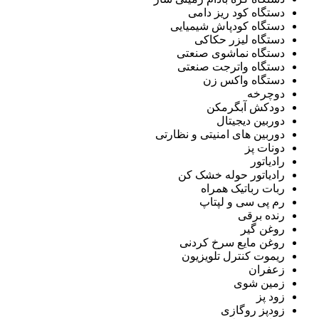
دستگاه کود ریز دامی
دستگاه کودپاش شیمیایی
دستگاه لیزر حکاکی
دستگاه نماشوی صنعتی
دستگاه واترجت صنعتی
دستگاه واکس زن
دوچرخه
دودکش آبگرمکن
دوربین دیجیتال
دوربین های امنیتی و نظارتی
دونات پز
رادیاتور
رادیاتور حوله خشک کن
ربات رباتیک همراه
رم پی سی و لپتاپ
رنده برقی
روغن گیر
روغن مایع سرخ کردنی
ریموت کنترل تلویزیون
زعفران
زمین شوی
زود پز
زودپز روگازی