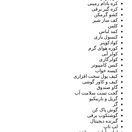
کره بادام زمینی
کره گیر برقی
کشو گرمکن
کف ساز شیر
کلمن
کمد لباس
کنسول بازی
کوادکوپتر
کوره هوای گرم
کولر آبی
کولرگازی
کیس کامپیوتر
کیسه خواب
کیف پول سخت افزاری
کیف و کاور گوشی
گاو صندوق
گجت تست سلامت آب
گریل و باربیکیو
گز
گوش پاک کن
گوشتکوب برقی
گیرنده دیجیتال
لپ تاپ