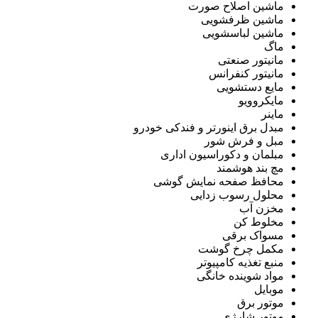
ماشین اصلاح صورت
ماشین ظرفشویی
ماشین لباسشویی
ماگ
مانیتور صنعتی
مانیتور کنفرانس
مایع دستشویی
مایکروویو
ماینر
مبدل برق اینورتر و فندکی خودرو
مبل و فرش شور
مبلمان و دکوراسیون اداری
مچ بند هوشمند
محافظ صفحه نمایش گوشی
محلول رسوب زدایی
مخزن آب
مخلوط کن
مسواک برقی
مکمل چرخ گوشت
منبع تغذیه کامپیوتر
مواد شوینده خانگی
موبایل
موتور برق
موتور شارژی