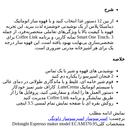
شرح
از بین 12 دستور غذا انتخاب کنید و با قهوه ساز اتوماتیک
دینامیکا پلاس از یک نوشیدنی خوشمزه لذت ببرید. این تجربه
قهوه با کیفیت بالا با ویژگی‌های تعاملی منحصربه‌فرد، از جمله
Smart One Touch، 3 نمایه کاربر، و برنامه Coffee Link برای
شخصی‌سازی بی‌نهایت بهبود یافته است. این قهوه ساز درجه
یک برای هر آشپزخانه مدرنی ضروری است.
خلاصه
نوشیدنی های قهوه و شیر با یک تماس
2 فنجان اسپرسو را یکباره دم کنید
فوم شیر خامه ای، غلیظ و با ماندگاری طولانی در دمای عالی
با سیستم اتوماتیک LatteCrema. کاراف شیر تمیز خودکار
دستور العمل ها را ایجاد و سفارشی کنید، پروفایل ها را از
طریق نمایشگر و برنامه Coffee Link مدیریت کنید
روکش نقره ای با صفحه نمایش تمام لمسی 3.5 اینچی
نمایش
ادامه مطلب
برچسب:
اسپرسوساز
اسپرسوساز دلونگی
مشخصات کلی
Delonghi Espresso maker model ECAM370.95