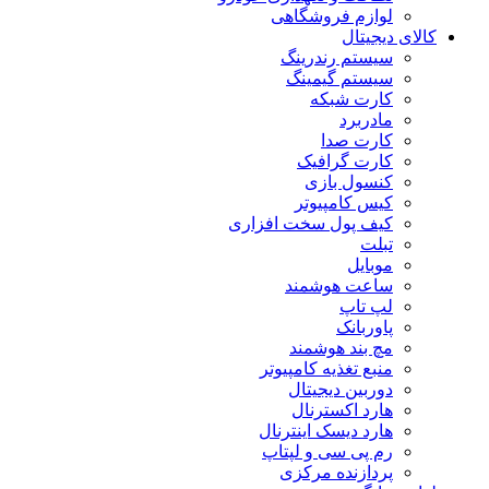
لوازم فروشگاهی
کالای دیجیتال
سیستم رندرینگ
سیستم گیمینگ
کارت شبکه
مادربرد
کارت صدا
کارت گرافیک
کنسول بازی
کیس کامپیوتر
کیف پول سخت افزاری
تبلت
موبایل
ساعت هوشمند
لپ تاپ
پاوربانک
مچ بند هوشمند
منبع تغذیه کامپیوتر
دوربین دیجیتال
هارد اکسترنال
هارد دیسک اینترنال
رم پی سی و لپتاپ
پردازنده مرکزی