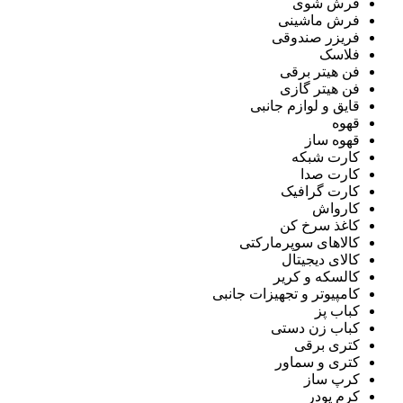
فرش شوی
فرش ماشینی
فریزر صندوقی
فلاسک
فن هیتر برقی
فن هیتر گازی
قایق و لوازم جانبی
قهوه
قهوه ساز
کارت شبکه
کارت صدا
کارت گرافیک
کارواش
کاغذ سرخ کن
کالاهای سوپرمارکتی
کالای دیجیتال
کالسکه و کریر
کامپیوتر و تجهیزات جانبی
کباب پز
کباب زن دستی
کتری برقی
کتری و سماور
کرپ ساز
کرم پودر