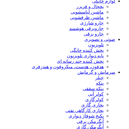
لوازم خانگی
یخچال و فریزر
ماشین لباسشویی
ماشین ظرفشویی
جارو شارژی
جاروبرقی هوشمند
جارو برقی
صوتی و تصویری
تلویزیون
پخش کننده خانگی
پایه دیواری تلویزیون
پخش کننده چند رسانه ای
هدفون، هدست، میکروفون و هندزفری
سرمایش و گرمایش
چیلر
پنکه
پنکه سقفی
کولر آبی
کولرگازی
بخاری گازی
بخاری کارگاهی نفتی
پکیج شوفاژ دیواری
آبگرمکن برقی
آبگرمکن گازی