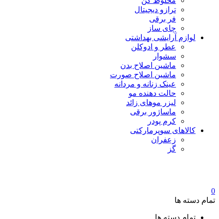
مخلوط کن
ترازو دیجیتال
فر برقی
چای ساز
لوازم آرایشی بهداشتی
عطر و ادوکلن
سشوار
ماشین اصلاح بدن
ماشین اصلاح صورت
عینک زنانه و مردانه
حالت دهنده مو
لیزر موهای زائد
ماساژور برقی
کرم پودر
کالاهای سوپرمارکتی
زعفران
گز
0
تمام دسته ها
تمام دسته ها