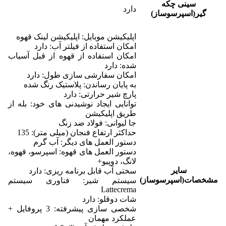
سینی چکه
دارد
گیر(اسپرسوساز)
اپلیکیشن موبایل: اپلیکیشن لینک قهوه
امکان استفاده از فیلتر آب: دارد
امکان استفاده از قهوه از قبل آسیاب
شده: دارد
امکان سفارشی سازی طول: دارد
به پایان رساندن: پلاستیک رنگ شده
پارچ شیر حرارتی: دارد
توانایی ایجاد نوشیدنی های خود: بله از
طریق اپلیکیشن
جا لیوانی: فولاد ضد زنگ
حداکثر ارتفاع فنجان (میلی متر): 135
دستور العمل های دیگر: آب گرم
دستور العمل های قهوه: اسپرسو، قهوه،
لانگ، دوپیو+
سایر
سختی آب قابل برنامه ریزی: دارد
مشخصات(اسپرسوساز)
سیستم شیر: فناوری سیستم
Lattecrema
شات دوقلو: دارد
شخصی سازی پیشرفته: 3 پروفایل +
عملکرد مهمان