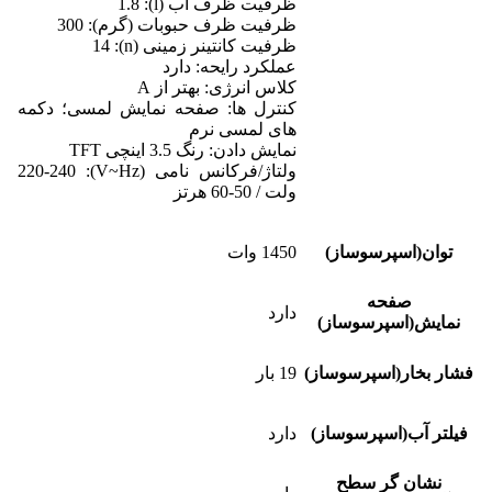
ظرفیت ظرف آب (l): 1.8
ظرفیت ظرف حبوبات (گرم): 300
ظرفیت کانتینر زمینی (n): 14
عملکرد رایحه: دارد
کلاس انرژی: بهتر از A
کنترل ها: صفحه نمایش لمسی؛ دکمه
های لمسی نرم
نمایش دادن: رنگ 3.5 اینچی TFT
ولتاژ/فرکانس نامی (V~Hz): 220-240
ولت / 50-60 هرتز
توان(اسپرسوساز)
1450 وات
صفحه
دارد
نمایش(اسپرسوساز)
فشار بخار(اسپرسوساز)
19 بار
فیلتر آب(اسپرسوساز)
دارد
نشان گر سطح