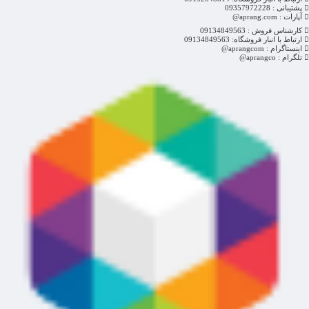
پشتیبانی : 09357972228
آپارات : aprang.com@
کارشناس فروش : 09134849563
ارتباط با انبار فروشگاه: 09134849563
اینستاگرام : aprangcom@
تلگرام : aprangco@