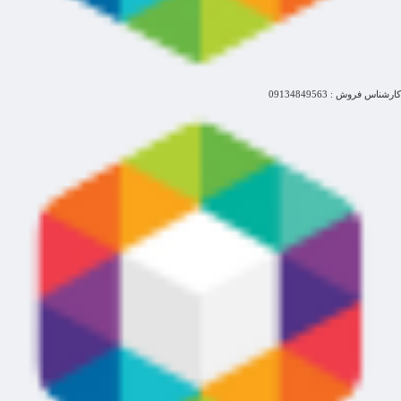
کارشناس فروش : 09134849563