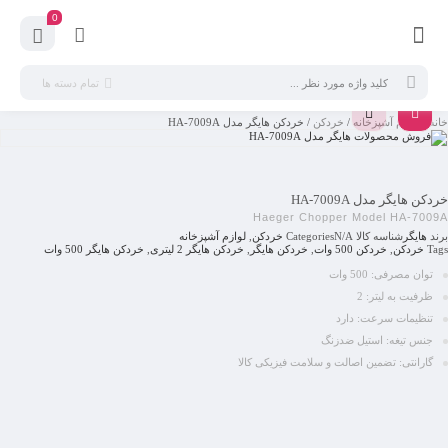
0
تمام دسته ها
خانه
/
لوازم آشپزخانه
/
خردکن
/ خردکن هایگر مدل HA-7009A
خردکن هایگر مدل HA-7009A
Haeger Chopper Model HA-7009A
برند
هایگر
شناسه کالا
N/A
Categories
خردکن
,
لوازم آشپزخانه
Tags
خردکن
,
خردکن 500 وات
,
خردکن هایگر
,
خردکن هایگر 2 لیتری
,
خردکن هایگر 500 وات
توان مصرفی: 500 وات
ظرفیت به لیتر: 2
تنظیمات سرعت: دارد
جنس تیغه: استیل ضدزنگ
گارانتی: تضمین اصالت و سلامت فیزیکی کالا