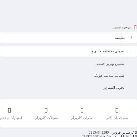
موجود نیست
مقایسه
افزودن به علاقه مندی ها
تضمین بهترین قیمت
ضمانت سلامت فیزیکی
تحویل اکسپرس
مشخصات کلی
نظرات کاربران
سوالات کاربران
امتیازات محصو
کارشناس فروش : 09134849563
ارتباط با انبار فروشگاه: 09132848814