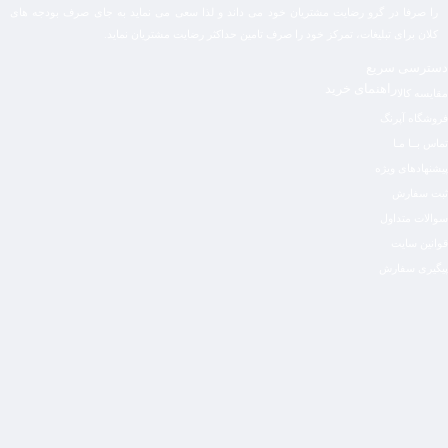
را صرفا در گرو رضایت مشتریان خود می داند و لذا سعی می نماید به جای صرف بودجه های
کلان برای تبلیغات، تمرکز خود را صرف تامین حداکثر رضایت مشتریان نماید‌.
دسترسی سریع
راهنمای خرید
مقایسه کالا
فروشگاه آپرنگ
تماس بــا مـا
پیشنهادهای ویژه
ثبت سفارش
سوالات متداول
قوانین سایت
پیگیری سفارش