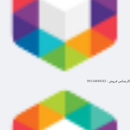
کارشناس فروش : 09134849563