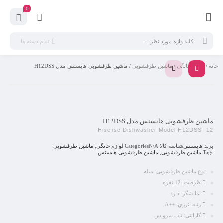
0
تمام دسته ها
خانه
/
لوازم خانگی
/
ماشین ظرفشویی
/ ماشین ظرفشویی هایسنس مدل H12DSS
ماشین ظرفشویی هایسنس مدل H12DSS
Hisense Dishwasher Model H12DSS- 12
برند
هایسنس
شناسه کالا
N/A
Categories
لوازم خانگی
,
ماشین ظرفشویی
Tags
ماشین ظرفشویی
,
ماشین ظرفشویی هایسنس
نوع ماشین ظرفشويی:
مبله
ظرفیت:
12 نفره
نمایشگر:
دارد
رتبه انرژي:
++A
گارانتی:
ناب سرویس