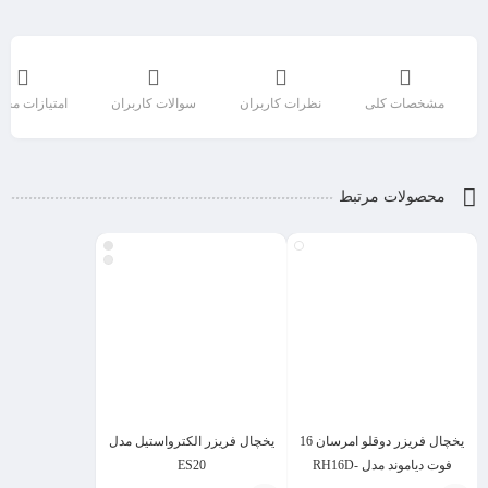
مشخصات کلی
نظرات کاربران
سوالات کاربران
امتیازات مح
محصولات مرتبط
یخچال فریزر دوقلو امرسان 16
یخچال فریزر الکترواستیل مدل
فوت دیاموند مدل RH16D-
ES20