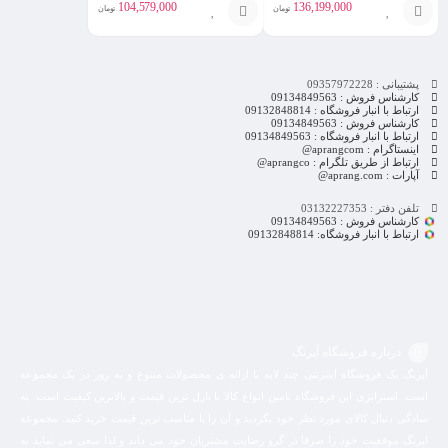
FN16D
104,579,000
136,199,000
تومان
تومان
انتخاب
انتخاب
گزینه
گزینه
پشتیبانی : 09357972228
کارشناس فروش : 09134849563
ارتباط با انبار فروشگاه : 09132848814
کارشناس فروش : 09134849563
ارتباط با انبار فروشگاه : 09134849563
اینستاگرام : aprangcom@
ارتباط از طریق تلگرام : aprangco@
آپارات : aprang.com@
تلفن دفتر : 03132227353
کارشناس فروش : 09134849563
ارتباط با انبار فروشگاه: 09132848814
درباره فروشگاه آپرنگ
آپرنگ یک فروشگاه اینترنتی چند لایه با ارائه ی محصولات متنوع و به روز در یک مجموعه
است. استراتژی این فروشگاه تامین انواع کالا با نازل ترین قیمت و بالاترین کیفیت است. به
سادگی دنبال کالای مورد نظر خود بگردید و آن را با مناسب ترین قیمت خرید کنید. مجموعه
اپرنگ موفقیت خود را صرفا در گرو رضایت مشتریان خود می داند و لذا سعی می نماید به