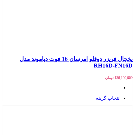
یخچال فریزر دوقلو امرسان 16 فوت دیاموند مدل
RH16D-FN16D
136,199,000
تومان
انتخاب گزینه