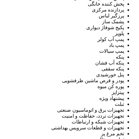
پخش کننده خانگی
پردازنده مرکزی
پرزگیر لباس
پشمک ساز
پکیج شوفاژ دیواری
پلوپز
پمپ آب کولر
پمپ باد
پمپ سیالات
پنکه
پنکه آب فشان
پنکه سقفی
پنل خورشیدی
پودر و قرص ماشین ظرفشویی
پوره کن میوه
پیتزاپز
پیشنهاد ویژه
تبلت
تجهیزات برق و اتوماسیون صنعتی
تجهیزات تردد، حفاظت و امنیت
تجهیزات شبکه و ارتباطات
تجهیزات و قطعات سرویس بهداشتی
تخم مرغ پز