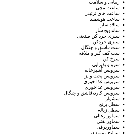
زیبایی و سلامت
ساعت مچی
ساعت های تزئینی
ساعت هوشمند
سالاد ساز
ساندویچ ساز
سبزی خرد کن صنعتی
سبزی خردکن
ست قاشق و چنگال
ست کف گیر و ملاقه
سرخ کن
سرو و پذیرایی
سرویس آشپزخانه
سرویس پخت و پز
سرویس غذا خوری
سرویس غذاخوری
سرویس کارد،قاشق و چنگال
سشوار
سطل برنج
سطل زباله
سماور زغالی
سماور نفتی
سماوربرقی
سوئیچ رومیزی