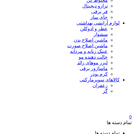
مخلوط کن
ترازو دیجیتال
فر برقی
چای ساز
لوازم آرایشی بهداشتی
عطر و ادوکلن
سشوار
ماشین اصلاح بدن
ماشین اصلاح صورت
عینک زنانه و مردانه
حالت دهنده مو
لیزر موهای زائد
ماساژور برقی
کرم پودر
کالاهای سوپرمارکتی
زعفران
گز
0
تمام دسته ها
تمام دسته ها