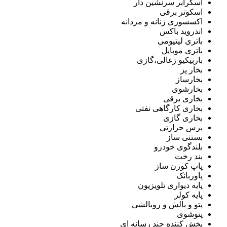
اسکرابر سرنشین دار
اسکوتر برقی
اکسسوری زنانه و مردانه
اندروید باکس
باتری لیتیومی
باتری موبایل
باربیکیو زغالی،گازی
بخار پز
بخارساز
بخارشوی
بخاری برقی
بخاری کارگاهی نفتی
بخاری گازی
برس حرارتی
بستنی ساز
بلندگوی خودرو
بند رخت
پاپ کورن ساز
پاوربانک
پایه دیواری تلویزیون
پایه کولر
پتو و بالش و روبالشی
پتوشوی
پخش کننده چند رسانه ای