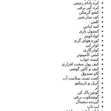
کره بادام زمینی
کره گیر برقی
کشو گرمکن
کف ساز شیر
کلمن
کمد لباس
کنسول بازی
کوادکوپتر
کوره هوای گرم
کولر آبی
کولرگازی
کیس کامپیوتر
کیسه خواب
کیف پول سخت افزاری
کیف و کاور گوشی
گاو صندوق
گجت تست سلامت آب
گریل و باربیکیو
گز
گوش پاک کن
گوشتکوب برقی
گیرنده دیجیتال
لپ تاپ