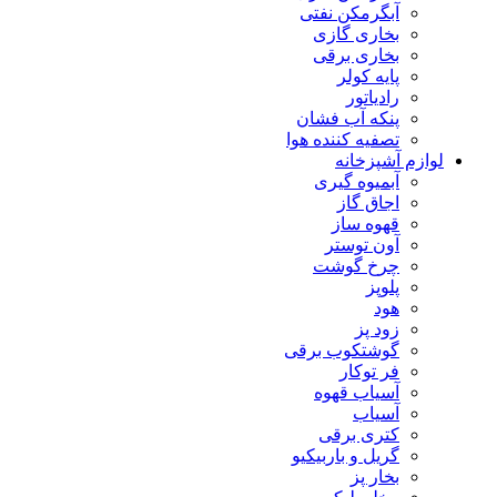
آبگرمکن نفتی
بخاری گازی
بخاری برقی
پایه کولر
رادیاتور
پنکه آب فشان
تصفیه کننده هوا
لوازم آشپزخانه
آبمیوه گیری
اجاق گاز
قهوه ساز
آون توستر
چرخ گوشت
پلوپز
هود
زود پز
گوشتکوب برقی
فر توکار
آسیاب قهوه
آسیاب
کتری برقی
گریل و باربیکیو
بخار پز