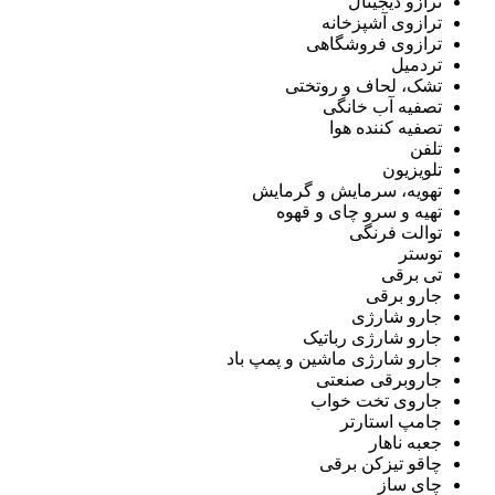
ترازو دیجیتال
ترازوی آشپزخانه
ترازوی فروشگاهی
تردمیل
تشک، لحاف و روتختی
تصفیه آب خانگی
تصفیه کننده هوا
تلفن
تلویزیون
تهویه، سرمایش و گرمایش
تهیه و سرو چای و قهوه
توالت فرنگی
توستر
تی برقی
جارو برقی
جارو شارژی
جارو شارژی رباتیک
جارو شارژی ماشین و پمپ باد
جاروبرقی صنعتی
جاروی تخت خواب
جامپ استارتر
جعبه ناهار
چاقو تیزکن برقی
چای ساز