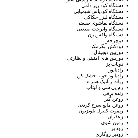
دستگاه کود ریز دامی
دستگاه کودپاش شیمیایی
دستگاه لیزر حکاکی
دستگاه نماشوی صنعتی
دستگاه واترجت صنعتی
دستگاه واکس زن
دوچرخه
دودکش آبگرمکن
دوربین دیجیتال
دوربین های امنیتی و نظارتی
دونات پز
رادیاتور
رادیاتور حوله خشک کن
ربات رباتیک همراه
رم پی سی و لپتاپ
رنده برقی
روغن گیر
روغن مایع سرخ کردنی
ریموت کنترل تلویزیون
زعفران
زمین شوی
زود پز
زودپز روگازی