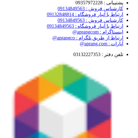
پشتیبانی : 09357972228
کارشناس فروش : 09134849563
ارتباط با انبار فروشگاه : 09132848814
کارشناس فروش : 09134849563
ارتباط با انبار فروشگاه : 09134849563
اینستاگرام : aprangcom@
ارتباط از طریق تلگرام : aprangco@
آپارات : aprang.com@
تلفن دفتر : 03132227353