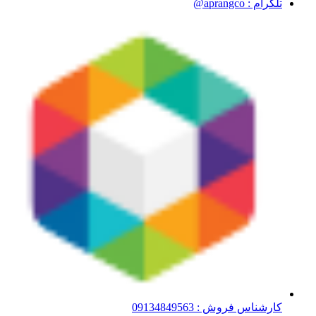
تلگرام : aprangco@
کارشناس فروش : 09134849563