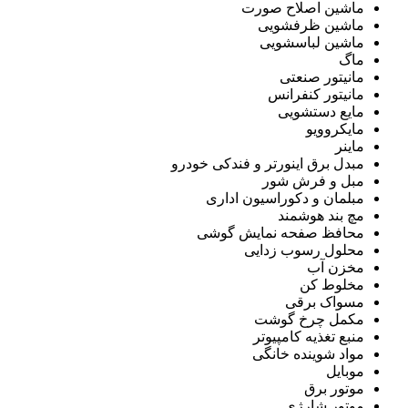
ماشین اصلاح صورت
ماشین ظرفشویی
ماشین لباسشویی
ماگ
مانیتور صنعتی
مانیتور کنفرانس
مایع دستشویی
مایکروویو
ماینر
مبدل برق اینورتر و فندکی خودرو
مبل و فرش شور
مبلمان و دکوراسیون اداری
مچ بند هوشمند
محافظ صفحه نمایش گوشی
محلول رسوب زدایی
مخزن آب
مخلوط کن
مسواک برقی
مکمل چرخ گوشت
منبع تغذیه کامپیوتر
مواد شوینده خانگی
موبایل
موتور برق
موتور شارژی