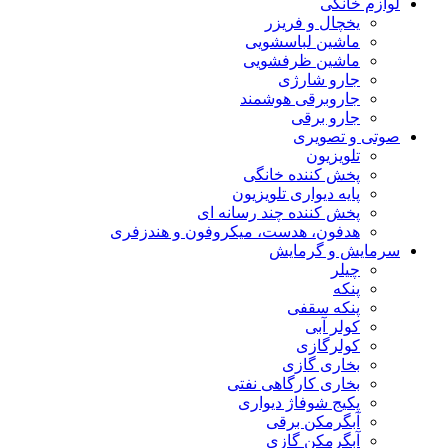
لوازم خانگی
یخچال و فریزر
ماشین لباسشویی
ماشین ظرفشویی
جارو شارژی
جاروبرقی هوشمند
جارو برقی
صوتی و تصویری
تلویزیون
پخش کننده خانگی
پایه دیواری تلویزیون
پخش کننده چند رسانه ای
هدفون، هدست، میکروفون و هندزفری
سرمایش و گرمایش
چیلر
پنکه
پنکه سقفی
کولر آبی
کولرگازی
بخاری گازی
بخاری کارگاهی نفتی
پکیج شوفاژ دیواری
آبگرمکن برقی
آبگرمکن گازی