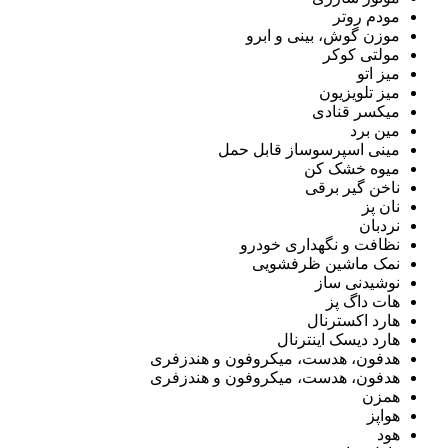
مودم روتر
موزن گوش، بینی و ابرو
مولتی کوکر
میز اتو
میز تلویزیون
میکسر قنادی
مین برد
مینی اسپرسوساز قابل حمل
میوه خشک کن
ناخن گیر برقی
نان پز
نردبان
نظافت و نگهداری خودرو
نمک ماشین ظرفشویی
نوشیدنی ساز
هات داگ پز
هارد اکسترنال
هارد دیسک اینترنال
هدفون، هدست، میکروفون و هندزفری
هدفون، هدست، میکروفون و هندزفری
همزن
هواپز
هود