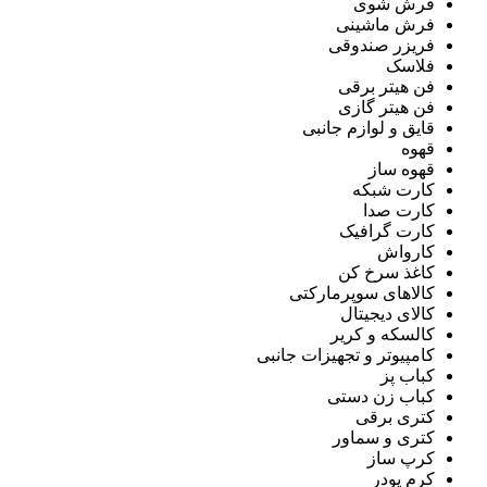
فرش شوی
فرش ماشینی
فریزر صندوقی
فلاسک
فن هیتر برقی
فن هیتر گازی
قایق و لوازم جانبی
قهوه
قهوه ساز
کارت شبکه
کارت صدا
کارت گرافیک
کارواش
کاغذ سرخ کن
کالاهای سوپرمارکتی
کالای دیجیتال
کالسکه و کریر
کامپیوتر و تجهیزات جانبی
کباب پز
کباب زن دستی
کتری برقی
کتری و سماور
کرپ ساز
کرم پودر