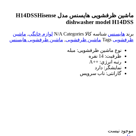
ماشین ظرفشویی هایسنس مدل H14DSS
Hisense
dishwasher model H14DSS
برند
هایسنس
شناسه کالا
Categories
N/A
لوازم خانگی
,
ماشین
ظرفشویی
Tags
ماشین ظرفشویی
,
ماشین ظرفشویی هایسنس
نوع ماشین ظرفشويی:
مبله
ظرفیت:
14 نفره
رتبه انرژي:
++A
نمایشگر:
دارد
گارانتی:
ناب سرویس
موجود نیست