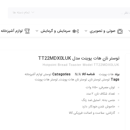
تمام دسته ها
صوتی و تصویری
سرمایش و گرمایش
لوازم آشپزخانه
توستر نان هات پوینت مدل TT22MDX0LUK
Hotpoint Bread Toaster Model TT22MDX0LUK
برند
هات پوینت
شناسه کالا
N/A
Categories
توستر
,
لوازم آشپزخانه
Tags
توستر
,
توستر نان
,
توستر نان هات پوینت
,
توستر هات پوینت
توان مصرفی: ۸۵۰ وات
تعداد شکاف نان:
۲ عدد
جنس بدنه:
استیل ضد زنگ
خاموش شدن خودکار:
دارد
گارانتی: سلامت و اصالت فیزیکی کالا