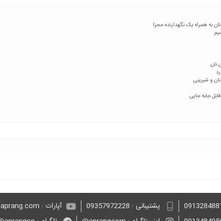
یم
رد
نان و شیرینی
بل جابه جایی
پشتیبانی : 09357972228
آپارات : aprang.com@