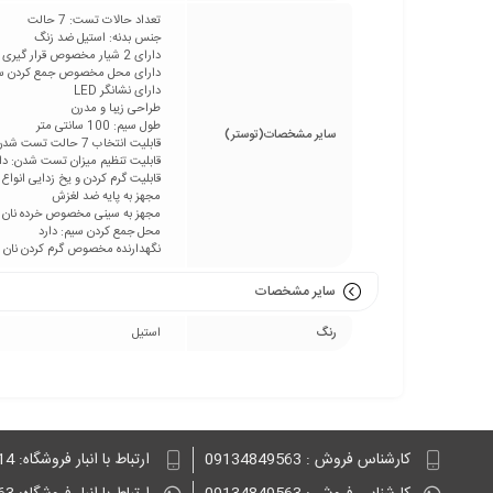
تعداد حالات تست: 7 حالت
جنس بدنه: استیل ضد زنگ
دارای 2 شیار مخصوص قرار گیری نان به همراه یک نگهدارنده مجزا
دارای محل مخصوص جمع کردن س
دارای نشانگر LED
طراحی زیبا و مدرن
طول سیم: 100 سانتی متر
سایر مشخصات(توستر)
قابلیت انتخاب 7 حالت تست شدن نان
قابلیت تنظیم میزان تست شدن: دا
قابلیت گرم کردن و یخ زدایی انواع 
مجهز به پایه ضد لغزش
مجهز به سینی مخصوص خرده نان قا
محل جمع کردن سیم: دارد
نگهدارنده مخصوص گرم کردن نان
سایر مشخصات
رنگ
استیل
کارشناس فروش : 09134849563
ارتباط با انبار فروشگاه: 09132848814