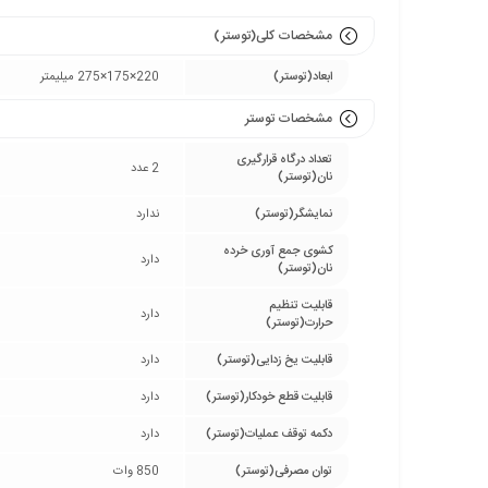
مشخصات کلی(توستر)
ابعاد(توستر)
220×175×275 میلیمتر
مشخصات توستر
تعداد درگاه قرارگیری
2 عدد
نان(توستر)
نمایشگر(توستر)
ندارد
کشوی جمع آوری خرده
دارد
نان(توستر)
قابلیت تنظیم
دارد
حرارت(توستر)
قابلیت یخ زدایی(توستر)
دارد
قابلیت قطع خودکار(توستر)
دارد
دکمه توقف عملیات(توستر)
دارد
توان مصرفی(توستر)
850 وات