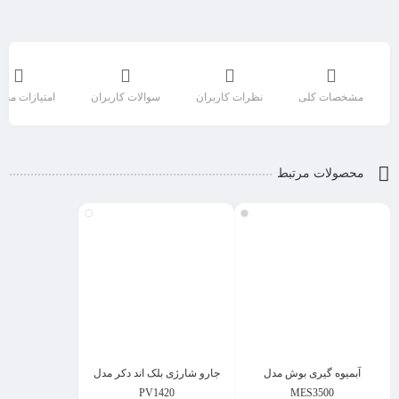
مشخصات کلی
نظرات کاربران
سوالات کاربران
امتیازات مح
محصولات مرتبط
آبمیوه گیری بوش مدل
جارو شارژی بلک اند دکر مدل
PV1420
MES3500