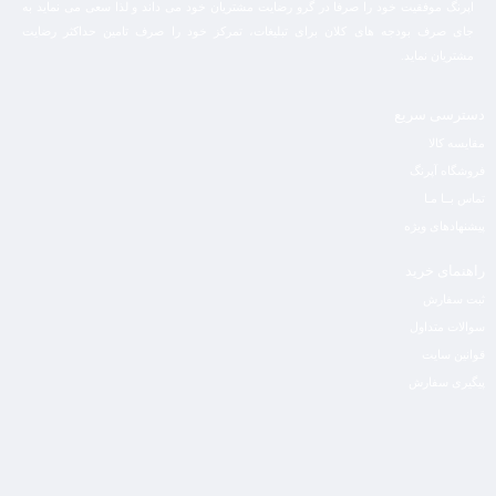
اپرنگ موفقیت خود را صرفا در گرو رضایت مشتریان خود می داند و لذا سعی می نماید به
جای صرف بودجه های کلان برای تبلیغات، تمرکز خود را صرف تامین حداکثر رضایت
مشتریان نماید‌.
دسترسی سریع
مقایسه کالا
فروشگاه آپرنگ
تماس بــا مـا
پیشنهادهای ویژه
راهنمای خرید
ثبت سفارش
سوالات متداول
قوانین سایت
پیگیری سفارش