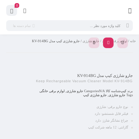
0
تمام دسته ها
خانه
/
لوازم برقی خانگی
/
جارو شارژی
/ جارو شارژی کیپ مدل KV-914BG
جارو شارژی کیپ مدل KV-914BG
Keep Rechargeable Vacuum Cleaner Model KV-914BG
برند
کیپ
شناسه کالا
N/A
Categories
جارو شارژی
,
لوازم برقی خانگی
Tags
جارو شارژی
,
جارو شارژی کیپ
نوع جارو برقی: شارژی
فیلتر قابل شستشو: دارد
چراغ نشانگر شارژ: دارد
گارانتی: 12 ماهه شرکت کیپ