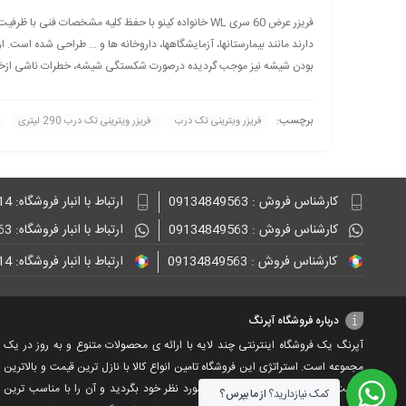
دارند مانند بیمارستانها، آزمایشگاهها، داروخانه ها و … طراحی شده است
بودن شیشه نیز موجب گردیده درصورت شکستگی شیشه، خطرات ناشی ازخرد شد
برچسب:
فریزر ویترینی تک درب
فریزر ویترینی تک درب 290 لیتری
کارشناس فروش : 09134849563
ارتباط با انبار فروشگاه: 09132848814
کارشناس فروش : 09134849563
ارتباط با انبار فروشگاه: 09134849563
کارشناس فروش : 09134849563
ارتباط با انبار فروشگاه: 09132848814
درباره فروشگاه آپرنگ
آپرنگ یک فروشگاه اینترنتی چند لایه با ارائه ی محصولات متنوع و به روز در یک
مجموعه است. استراتژی این فروشگاه تامین انواع کالا با نازل ترین قیمت و بالاترین
کیفیت است. به سادگی دنبال کالای مورد نظر خود بگردید و آن را با مناسب ترین
کمک نیازدارید؟
از ما بپرس؟