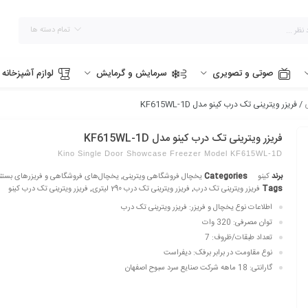
تمام دسته ها
صوتی و تصویری
سرمایش و گرمایش
لوازم آشپزخانه
/ فریزر ویترینی تک درب کینو مدل KF615WL-1D
فریزر ویترینی تک درب کینو مدل KF615WL-1D
Kino Single Door Showcase Freezer Model KF615WL-1D
برند
کینو
Categories
یخچال فروشگاهی ویترینی
,
یخچال‌های فروشگاهی و فریزرهای بستن
Tags
فریزر ویترینی تک درب
,
فریزر ویترینی تک درب 290 لیتری
,
فریزر ویترینی تک درب کینو
اطلاعات نوع یخچال و فریزر: فریزر ویترینی تک درب
توان مصرفی: 320 وات
تعداد طبقات/ظروف: 7
نوع مقاومت در برابر برفک: دیفراست
گارانتی: 18 ماهه شرکت صنایع سرد سبوح اصفهان