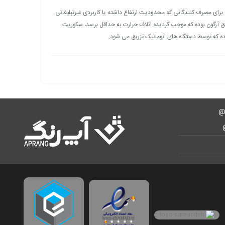
 یکنواخت با حذف نمایشگر تبلیغاتی و کاهش ارتفاع برای مصرف کنندگانی که محدودیت ارتفاع داشته یا کاربردی غیرتبلیغاتی
یق آرگون بوده که موجب گردیده اتلاف حرارت به حداقل برسد، سکوریت
ه که توسط دستگاه های اتوماتیک تزریق می شود.