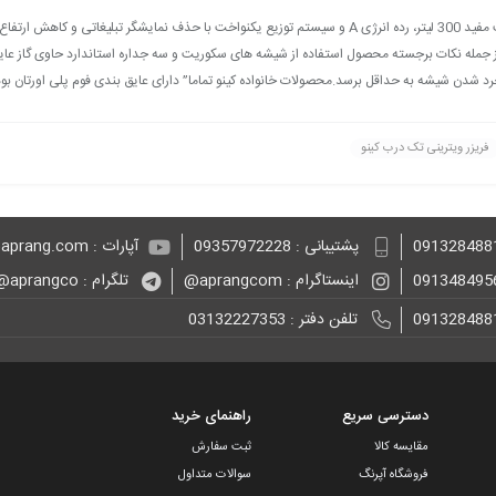
فریزر عرض 60 سری WL خانواده کینو با حفظ کلیه مشخصات فنی با ظرفیت مفید 300 لیتر، رده انرژی A و سیستم توزیع
. از جمله نکات برجسته محصول استفاده از شیشه های سکوریت و سه جداره استاندارد حاوی گاز عا
ن شیشه به حداقل برسد.محصولات خانواده کینو تماما” دارای عایق بندی فوم پلی اورتان بود
فریزر ویترینی تک درب کینو
پشتیبانی : 09357972228
آپارات : aprang.com@
اینستاگرام : aprangcom@
تلگرام : aprangco@
تلفن دفتر : 03132227353
دسترسی سریع
راهنمای خرید
مقایسه کالا
ثبت سفارش
فروشگاه آپرنگ
سوالات متداول