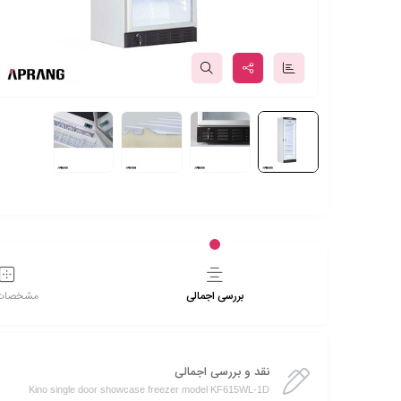
بررسی اجمالی
مشخصات 
نقد و بررسی اجمالی
Kino single door showcase freezer model KF615WL-1D