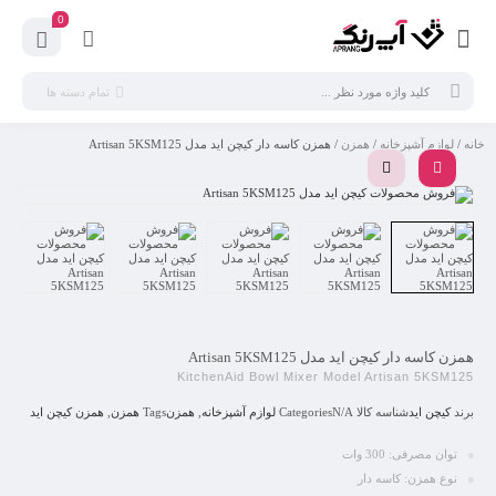
0
تمام دسته ها
خانه
/
لوازم آشپزخانه
/
همزن
/ همزن کاسه دار کیچن اید مدل Artisan 5KSM125
همزن کاسه دار کیچن اید مدل Artisan 5KSM125
KitchenAid Bowl Mixer Model Artisan 5KSM125
برند
کیچن اید
شناسه کالا
N/A
Categories
لوازم آشپزخانه
,
همزن
Tags
همزن
,
همزن کیچن اید
توان مصرفی: 300 وات
نوع همزن: کاسه دار