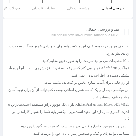
بررسی اجمالی
مشخصات کلی
نظرات کاربران
سوالات کاربر
نقد و بررسی اجمالی
KitchenAid bowl mixer model Artisan 5KSM125
به لطف موتور درایو مستقیم، این میکسر پایه برای ورز دادن خمیر سنگین به قدرت
زیادی نیاز ندارد.
با 10 تنظیمات می توانید سرعت را به طور دقیق تنظیم کنید.
عملکرد Soft Start تضمین می کند که سرعت به تدریج افزایش می یابد، بنابراین مواد
تشکیل دهنده در اطراف پرواز نمی کنند.
لوازم جانبی برای آماده سازی دقیق تر گنجانده نشده است.
این میکسر پایه دارای یک کاسه همزن اضافی نیست که بتوانید از آن برای تهیه آسان
مواد مختلف استفاده کنید.
KitchenAid Artisan Mixer 5KSM125 دارای یک موتور درایو مستقیم است،بنابراین به
قدرت کمتری نیاز دارد.این مفید است،زیرا میکسر پایه شما را بسیار کارآمدتر می
کند.
این موتور همچنین به اندازه کافی قدرتمند است که خمیر سنگین را ورز دهد.
شما می توانید پای و کیک و همچنین پیتزا یا نان خود را درست کنید.