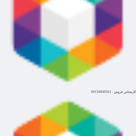
کارشناس فروش : 09134849563