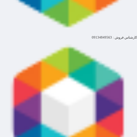
کارشناس فروش : 09134849563