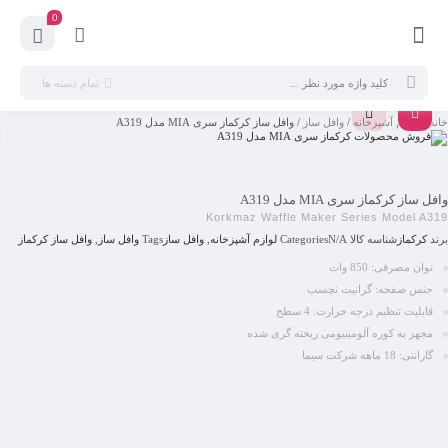
0
تمام دسته ها
خانه
/
لوازم آشپزخانه
/
وافل ساز
/ وافل ساز کرکماز سری MIA مدل A319
وافل ساز کرکماز سری MIA مدل A319
Korkmaz Waffle Maker Series Model A319
برند
کرکماز
شناسه کالا
N/A
Categories
لوازم آشپزخانه
,
وافل ساز
Tags
وافل ساز
,
وافل ساز کرکماز
توان مصرفی: 850 وات
جنس صفحه: گرانیت نچسب
قابلیت تنظیم درجه حرارت: 4 سطح
مجهز به کوره آلومینیومی ریخته گری شده
گارانتی: 18 ماهه شرکت سیما