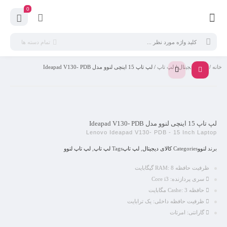
0
تمام دسته ها
خانه
/
کالای دیجیتال
/
لپ تاپ
/ لپ تاپ 15 اینچی لنوو مدل Ideapad V130- PDB
لپ تاپ 15 اینچی لنوو مدل Ideapad V130- PDB
Lenovo Ideapad V130- PDB - 15 Inch Laptop
برند
لنوو
Categories
کالای دیجیتال
,
لپ تاپ
Tags
لپ تاپ
,
لپ تاپ لنوو
ظرفیت حافظه RAM:
8 گیگابایت
سری پردازنده:
Core i3
حافظه Cashe:
3 مگابایت
ظرفیت حافظه داخلی:
یک ترابایت
گارانتی:
امرتات