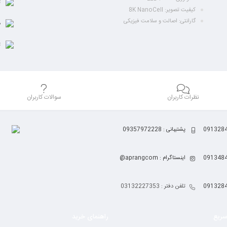
ت
کیفیت تصویر: 8K NanoCell
گارانتی: اصالت و سلامت فیزیکی
ض
ت
نظرات کاربران
سوالات کاربران
پشتیبانی : 09357972228
اینستاگرام : aprangcom@
تلفن دفتر : 03132227353
ریع
راهنمای خرید