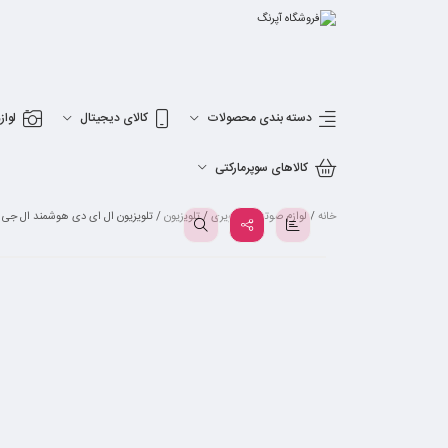
دسته بندی محصولات
کالای دیجیتال
لواز
کالاهای سوپرمارکتی
خانه
/
لوازم صوتی و تصویری
/
تلویزیون
/ تلویزیون ال ای دی هوشمند ال جی مدل 65NANO95VNA سایز 