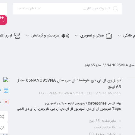
تمام دسته ها
م خانگی
صوتی و تصویری
سرمایش و گرمایش
لوازم آشپ
65 اینچ
تلویزیون ال ای دی هوشمند ال جی مدل 65NANO95VNA سایز
65 اینچ
تا
LG 65NANO95VNA Smart LED TV Size 65 Inch
م
برند
ال جی
Categories
تلویزیون
,
لوازم صوتی و تصویری
Tags
تلویزیون ال ای دی
,
تلویزیون ال ای دی ال جی
,
تلویزیون ال ای دی الجی
سایز صفحه: 65 اینچ
نوع صفحه: تخت
تکنولوژی صفحه: LED