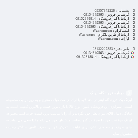
به
به
پشتیبانی : 09357972228
کارشناس فروش : 09134849563
سبد
سبد
ارتباط با انبار فروشگاه : 09132848814
کارشناس فروش : 09134849563
ارتباط با انبار فروشگاه : 09134849563
اینستاگرام : aprangcom@
ارتباط از طریق تلگرام : aprangco@
آپارات : aprang.com@
تلفن دفتر : 03132227353
کارشناس فروش : 09134849563
ارتباط با انبار فروشگاه: 09132848814
درباره فروشگاه آپرنگ
آپرنگ یک فروشگاه اینترنتی چند لایه با ارائه ی محصولات متنوع و به روز در یک مجموعه
است. استراتژی این فروشگاه تامین انواع کالا با نازل ترین قیمت و بالاترین کیفیت است. به
سادگی دنبال کالای مورد نظر خود بگردید و آن را با مناسب ترین قیمت خرید کنید. مجموعه
اپرنگ موفقیت خود را صرفا در گرو رضایت مشتریان خود می داند و لذا سعی می نماید به
جای صرف بودجه های کلان برای تبلیغات، تمرکز خود را صرف تامین حداکثر رضایت
مشتریان نماید‌.