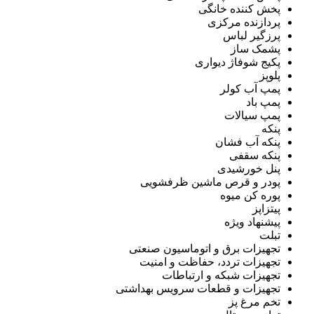
پخش کننده خانگی
پردازنده مرکزی
پرزگیر لباس
پشمک ساز
پکیج شوفاژ دیواری
پلوپز
پمپ آب کولر
پمپ باد
پمپ سیالات
پنکه
پنکه آب فشان
پنکه سقفی
پنل خورشیدی
پودر و قرص ماشین ظرفشویی
پوره کن میوه
پیتزاپز
پیشنهاد ویژه
تبلت
تجهیزات برق و اتوماسیون صنعتی
تجهیزات تردد، حفاظت و امنیت
تجهیزات شبکه و ارتباطات
تجهیزات و قطعات سرویس بهداشتی
تخم مرغ پز