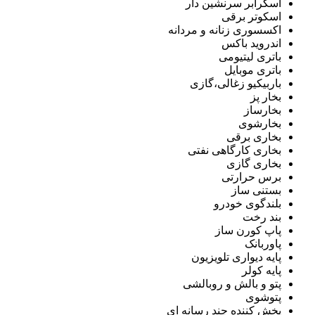
اسکرابر سرنشین دار
اسکوتر برقی
اکسسوری زنانه و مردانه
اندروید باکس
باتری لیتیومی
باتری موبایل
باربیکیو زغالی،گازی
بخار پز
بخارساز
بخارشوی
بخاری برقی
بخاری کارگاهی نفتی
بخاری گازی
برس حرارتی
بستنی ساز
بلندگوی خودرو
بند رخت
پاپ کورن ساز
پاوربانک
پایه دیواری تلویزیون
پایه کولر
پتو و بالش و روبالشی
پتوشوی
پخش کننده چند رسانه ای