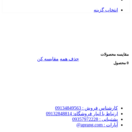
انتخاب گزینه
مقایسه محصولات
حذف همه
مقایسه کن
0 محصول
کارشناس فروش : 09134849563
ارتباط با انبار فروشگاه: 09132848814
پشتیبانی : 09357972228
آپارات : aprang.com@