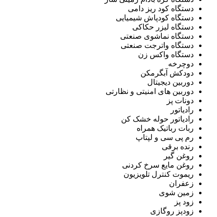
دستگاه کود ریز دامی
دستگاه کودپاش شیمیایی
دستگاه لیزر حکاکی
دستگاه نماشوی صنعتی
دستگاه واترجت صنعتی
دستگاه واکس زن
دوچرخه
دودکش آبگرمکن
دوربین دیجیتال
دوربین های امنیتی و نظارتی
دونات پز
رادیاتور
رادیاتور حوله خشک کن
ربات رباتیک همراه
رم پی سی و لپتاپ
رنده برقی
روغن گیر
روغن مایع سرخ کردنی
ریموت کنترل تلویزیون
زعفران
زمین شوی
زود پز
زودپز روگازی