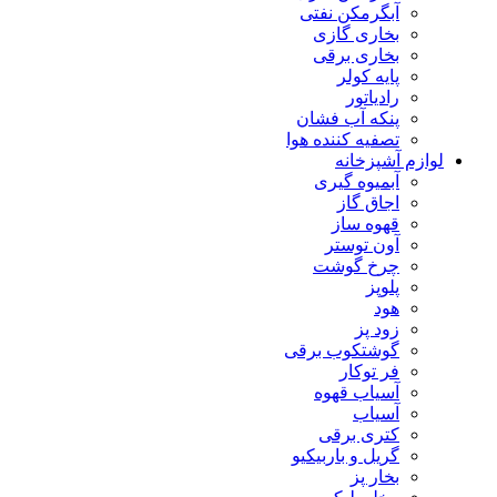
آبگرمکن نفتی
بخاری گازی
بخاری برقی
پایه کولر
رادیاتور
پنکه آب فشان
تصفیه کننده هوا
لوازم آشپزخانه
آبمیوه گیری
اجاق گاز
قهوه ساز
آون توستر
چرخ گوشت
پلوپز
هود
زود پز
گوشتکوب برقی
فر توکار
آسیاب قهوه
آسیاب
کتری برقی
گریل و باربیکیو
بخار پز