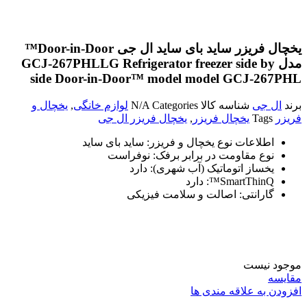
یخچال‌ فریزر ساید بای ساید ال جی Door-in-Door™
مدل GCJ-267PHL
LG Refrigerator freezer side by
side Door-in-Door™ model model GCJ-267PHL
برند
ال جی
شناسه کالا
Categories
N/A
لوازم خانگی
,
یخچال و
فریزر
Tags
یخچال فریزر
,
یخچال فریزر ال جی
اطلاعات نوع یخچال و فریزر:
ساید بای ساید
نوع مقاومت در برابر برفک:
نوفراست
یخساز اتوماتیک (آب شهری):
دارد
SmartThinQ™:
دارد
گارانتی:
اصالت و سلامت فیزیکی
موجود نیست
مقایسه
افزودن به علاقه مندی ها