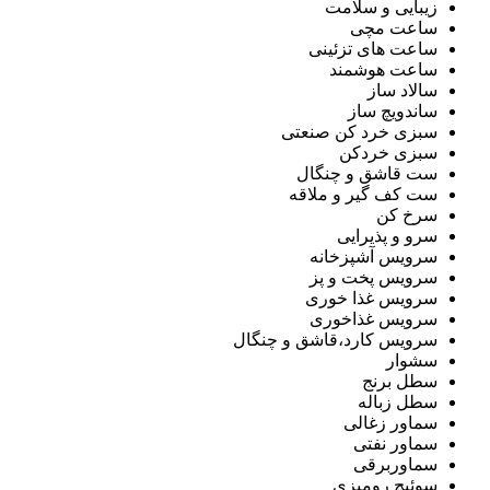
زیبایی و سلامت
ساعت مچی
ساعت های تزئینی
ساعت هوشمند
سالاد ساز
ساندویچ ساز
سبزی خرد کن صنعتی
سبزی خردکن
ست قاشق و چنگال
ست کف گیر و ملاقه
سرخ کن
سرو و پذیرایی
سرویس آشپزخانه
سرویس پخت و پز
سرویس غذا خوری
سرویس غذاخوری
سرویس کارد،قاشق و چنگال
سشوار
سطل برنج
سطل زباله
سماور زغالی
سماور نفتی
سماوربرقی
سوئیچ رومیزی