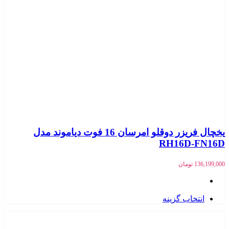
یخچال فریزر دوقلو امرسان 16 فوت دیاموند مدل
RH16D-FN16D
136,199,000
تومان
انتخاب گزینه