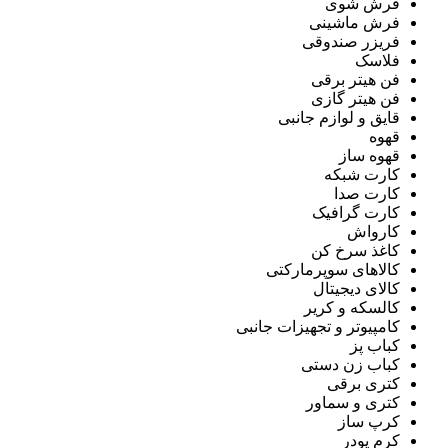
فرش شوی
فرش ماشینی
فریزر صندوقی
فلاسک
فن هیتر برقی
فن هیتر گازی
قایق و لوازم جانبی
قهوه
قهوه ساز
کارت شبکه
کارت صدا
کارت گرافیک
کارواش
کاغذ سرخ کن
کالاهای سوپرمارکتی
کالای دیجیتال
کالسکه و کریر
کامپیوتر و تجهیزات جانبی
کباب پز
کباب زن دستی
کتری برقی
کتری و سماور
کرپ ساز
کرم پودر