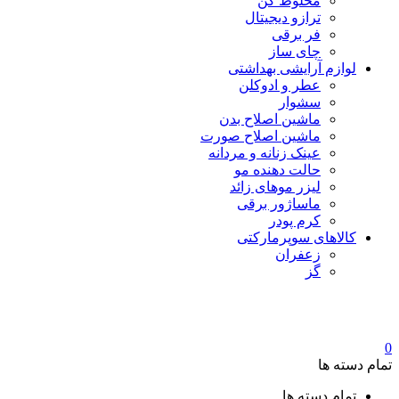
مخلوط کن
ترازو دیجیتال
فر برقی
چای ساز
لوازم آرایشی بهداشتی
عطر و ادوکلن
سشوار
ماشین اصلاح بدن
ماشین اصلاح صورت
عینک زنانه و مردانه
حالت دهنده مو
لیزر موهای زائد
ماساژور برقی
کرم پودر
کالاهای سوپرمارکتی
زعفران
گز
0
تمام دسته ها
تمام دسته ها