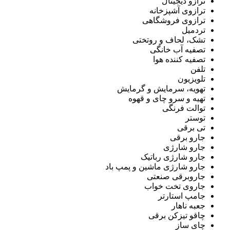
ترازو دیجیتال
ترازوی آشپزخانه
ترازوی فروشگاهی
تردمیل
تشک، لحاف و روتختی
تصفیه آب خانگی
تصفیه کننده هوا
تلفن
تلویزیون
تهویه، سرمایش و گرمایش
تهیه و سرو چای و قهوه
توالت فرنگی
توستر
تی برقی
جارو برقی
جارو شارژی
جارو شارژی رباتیک
جارو شارژی ماشین و پمپ باد
جاروبرقی صنعتی
جاروی تخت خواب
جامپ استارتر
جعبه ناهار
چاقو تیزکن برقی
چای ساز