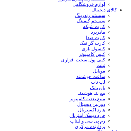
لوازم فروشگاهی
کالای دیجیتال
سیستم رندرینگ
سیستم گیمینگ
کارت شبکه
مادربرد
کارت صدا
کارت گرافیک
کنسول بازی
کیس کامپیوتر
کیف پول سخت افزاری
تبلت
موبایل
ساعت هوشمند
لپ تاپ
پاوربانک
مچ بند هوشمند
منبع تغذیه کامپیوتر
دوربین دیجیتال
هارد اکسترنال
هارد دیسک اینترنال
رم پی سی و لپتاپ
پردازنده مرکزی