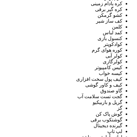
کره بادام زمینی
کره گیر برقی
کشو گرمکن
کف ساز شیر
کلمن
کمد لباس
کنسول بازی
کوادکوپتر
کوره هوای گرم
کولر آبی
کولرگازی
کیس کامپیوتر
کیسه خواب
کیف پول سخت افزاری
کیف و کاور گوشی
گاو صندوق
گجت تست سلامت آب
گریل و باربیکیو
گز
گوش پاک کن
گوشتکوب برقی
گیرنده دیجیتال
لپ تاپ