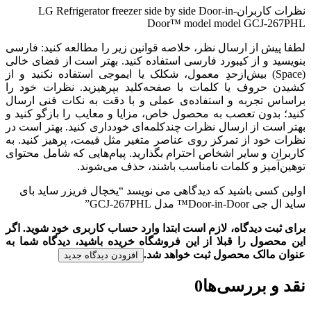
نظرات کاربران
LG Refrigerator freezer side by side Door-in-
Door™ model model GCJ-267PHL
لطفا پیش از ارسال نظر، خلاصه قوانین زیر را مطالعه کنید: فارسی
بنویسید و از کیبورد فارسی استفاده کنید. بهتر است از فضای خالی
(Space) بیش‌از‌حدِ معمول، شکلک یا ایموجی استفاده نکنید و از
کشیدن حروف یا کلمات با صفحه‌کلید بپرهیزید. نظرات خود را
براساس تجربه و استفاده‌ی عملی و با دقت به نکات فنی ارسال
کنید؛ بدون تعصب به محصول خاص، مزایا و معایب را بازگو کنید و
بهتر است از ارسال نظرات چندکلمه‌‌ای خودداری کنید. بهتر است در
نظرات خود از تمرکز روی عناصر متغیر مثل قیمت، پرهیز کنید. به
کاربران و سایر اشخاص احترام بگذارید. پیام‌هایی که شامل محتوای
توهین‌آمیز و کلمات نامناسب باشند، حذف می‌شوند.
اولین کسی باشید که دیدگاهی می نویسد “یخچال‌ فریزر ساید بای
ساید ال جی Door-in-Door™ مدل GCJ-267PHL”
برای ثبت دیدگاه، لازم است ابتدا وارد حساب کاربری خود شوید. اگر
این محصول را قبلا از این فروشگاه خریده باشید، دیدگاه شما به
عنوان مالک محصول ثبت خواهد شد.
افزودن دیدگاه جدید
نقد و بررسی‌ها
0