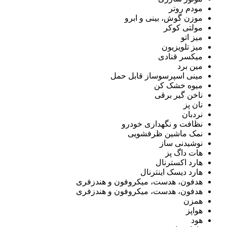
مودم روتر
موزن گوش، بینی و ابرو
مولتی کوکر
میز اتو
میز تلویزیون
میکسر قنادی
مین برد
مینی اسپرسوساز قابل حمل
میوه خشک کن
ناخن گیر برقی
نان پز
نردبان
نظافت و نگهداری خودرو
نمک ماشین ظرفشویی
نوشیدنی ساز
هات داگ پز
هارد اکسترنال
هارد دیسک اینترنال
هدفون، هدست، میکروفون و هندزفری
هدفون، هدست، میکروفون و هندزفری
همزن
هواپز
هود