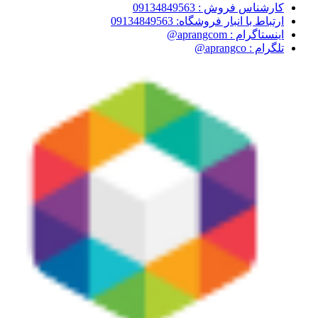
کارشناس فروش : 09134849563
ارتباط با انبار فروشگاه: 09134849563
اینستاگرام : aprangcom@
تلگرام : aprangco@