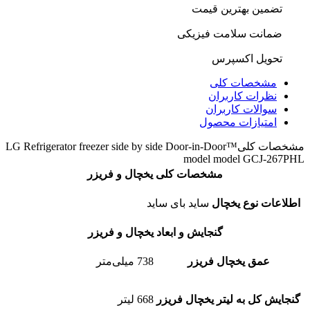
تضمین بهترین قیمت
ضمانت سلامت فیزیکی
تحویل اکسپرس
مشخصات کلی
نظرات کاربران
سوالات کاربران
امتیازات محصول
مشخصات کلی
LG Refrigerator freezer side by side Door-in-Door™
model model GCJ-267PHL
مشخصات کلی یخچال و فریزر
اطلاعات نوع یخچال
ساید بای ساید
گنجایش و ابعاد یخچال و فریزر
عمق یخچال فریزر
738 میلی‌متر
گنجایش کل به لیتر یخچال فریزر
668 لیتر