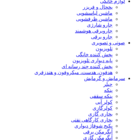
لوازم خانگی
یخچال و فریزر
ماشین لباسشویی
ماشین ظرفشویی
جارو شارژی
جاروبرقی هوشمند
جارو برقی
صوتی و تصویری
تلویزیون
پخش کننده خانگی
پایه دیواری تلویزیون
پخش کننده چند رسانه ای
هدفون، هدست، میکروفون و هندزفری
سرمایش و گرمایش
چیلر
پنکه
پنکه سقفی
کولر آبی
کولرگازی
بخاری گازی
بخاری کارگاهی نفتی
پکیج شوفاژ دیواری
آبگرمکن برقی
آبگرمکن گازی