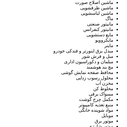
ماشین اصلاح صورت
ماشین ظرفشویی
ماشین لباسشویی
ماگ
مانیتور صنعتی
مانیتور کنفرانس
مایع دستشویی
مایکروویو
ماینر
مبدل برق اینورتر و فندکی خودرو
مبل و فرش شور
مبلمان و دکوراسیون اداری
مچ بند هوشمند
محافظ صفحه نمایش گوشی
محلول رسوب زدایی
مخزن آب
مخلوط کن
مسواک برقی
مکمل چرخ گوشت
منبع تغذیه کامپیوتر
مواد شوینده خانگی
موبایل
موتور برق
موتور شارژی