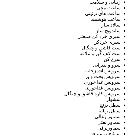
زیبایی و سلامت
ساعت مچی
ساعت های تزئینی
ساعت هوشمند
سالاد ساز
ساندویچ ساز
سبزی خرد کن صنعتی
سبزی خردکن
ست قاشق و چنگال
ست کف گیر و ملاقه
سرخ کن
سرو و پذیرایی
سرویس آشپزخانه
سرویس پخت و پز
سرویس غذا خوری
سرویس غذاخوری
سرویس کارد،قاشق و چنگال
سشوار
سطل برنج
سطل زباله
سماور زغالی
سماور نفتی
سماوربرقی
سوئیچ رومیزی