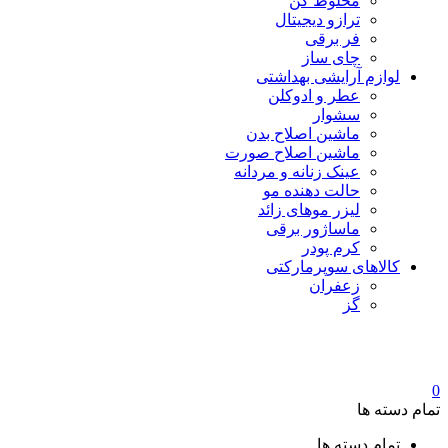
مخلوط کن
ترازو دیجیتال
فر برقی
چای ساز
لوازم آرایشی بهداشتی
عطر و ادوکلن
سشوار
ماشین اصلاح بدن
ماشین اصلاح صورت
عینک زنانه و مردانه
حالت دهنده مو
لیزر موهای زائد
ماساژور برقی
کرم پودر
کالاهای سوپرمارکتی
زعفران
گز
0
تمام دسته ها
تمام دسته ها