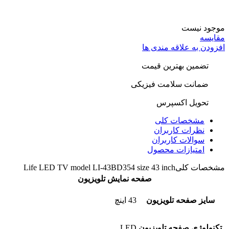
موجود نیست
مقایسه
افزودن به علاقه مندی ها
تضمین بهترین قیمت
ضمانت سلامت فیزیکی
تحویل اکسپرس
مشخصات کلی
نظرات کاربران
سوالات کاربران
امتیازات محصول
مشخصات کلی
Life LED TV model LI-43BD354 size 43 inch
صفحه نمایش تلویزیون
سایز صفحه تلویزیون
43 اینچ
تکنولوژی صفحه تلویزیون
LED