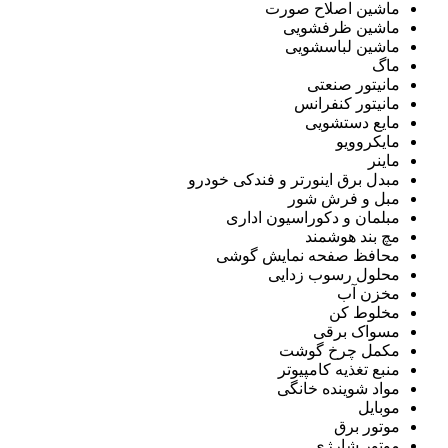
ماشین اصلاح صورت
ماشین ظرفشویی
ماشین لباسشویی
ماگ
مانیتور صنعتی
مانیتور کنفرانس
مایع دستشویی
مایکروویو
ماینر
مبدل برق اینورتر و فندکی خودرو
مبل و فرش شور
مبلمان و دکوراسیون اداری
مچ بند هوشمند
محافظ صفحه نمایش گوشی
محلول رسوب زدایی
مخزن آب
مخلوط کن
مسواک برقی
مکمل چرخ گوشت
منبع تغذیه کامپیوتر
مواد شوینده خانگی
موبایل
موتور برق
موتور شارژی