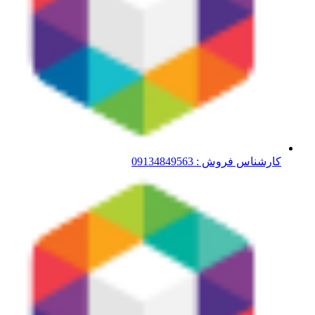
کارشناس فروش : 09134849563