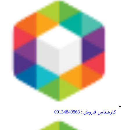
کارشناس فروش : 09134849563