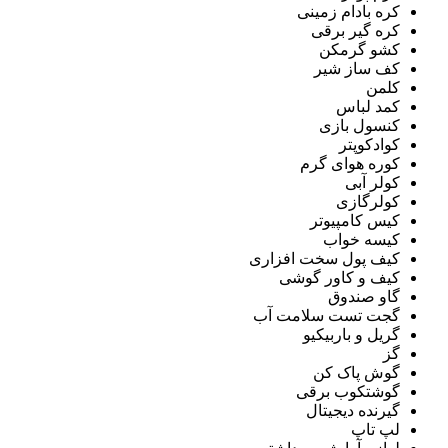
کره بادام زمینی
کره گیر برقی
کشو گرمکن
کف ساز شیر
کلمن
کمد لباس
کنسول بازی
کوادکوپتر
کوره هوای گرم
کولر آبی
کولرگازی
کیس کامپیوتر
کیسه خواب
کیف پول سخت افزاری
کیف و کاور گوشی
گاو صندوق
گجت تست سلامت آب
گریل و باربیکیو
گز
گوش پاک کن
گوشتکوب برقی
گیرنده دیجیتال
لپ تاپ