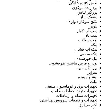
پخش کننده خانگی
پردازنده مرکزی
پرزگیر لباس
پشمک ساز
پکیج شوفاژ دیواری
پلوپز
پمپ آب کولر
پمپ باد
پمپ سیالات
پنکه
پنکه آب فشان
پنکه سقفی
پنل خورشیدی
پودر و قرص ماشین ظرفشویی
پوره کن میوه
پیتزاپز
پیشنهاد ویژه
تبلت
تجهیزات برق و اتوماسیون صنعتی
تجهیزات تردد، حفاظت و امنیت
تجهیزات شبکه و ارتباطات
تجهیزات و قطعات سرویس بهداشتی
تخم مرغ پز