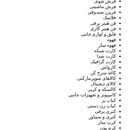
فرش شوی
فرش ماشینی
فریزر صندوقی
فلاسک
فن هیتر برقی
فن هیتر گازی
قایق و لوازم جانبی
قهوه
قهوه ساز
کارت شبکه
کارت صدا
کارت گرافیک
کارواش
کاغذ سرخ کن
کالاهای سوپرمارکتی
کالای دیجیتال
کالسکه و کریر
کامپیوتر و تجهیزات جانبی
کباب پز
کباب زن دستی
کتری برقی
کتری و سماور
کرپ ساز
کرم پودر