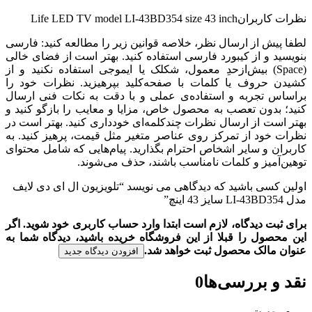
نظرات کاربران
Life LED TV model LI-43BD354 size 43 inch
لطفا پیش از ارسال نظر، خلاصه قوانین زیر را مطالعه کنید: فارسی
بنویسید و از کیبورد فارسی استفاده کنید. بهتر است از فضای خالی
(Space) بیش‌از‌حدِ معمول، شکلک یا ایموجی استفاده نکنید و از
کشیدن حروف یا کلمات با صفحه‌کلید بپرهیزید. نظرات خود را
براساس تجربه و استفاده‌ی عملی و با دقت به نکات فنی ارسال
کنید؛ بدون تعصب به محصول خاص، مزایا و معایب را بازگو کنید و
بهتر است از ارسال نظرات چندکلمه‌‌ای خودداری کنید. بهتر است در
نظرات خود از تمرکز روی عناصر متغیر مثل قیمت، پرهیز کنید. به
کاربران و سایر اشخاص احترام بگذارید. پیام‌هایی که شامل محتوای
توهین‌آمیز و کلمات نامناسب باشند، حذف می‌شوند.
اولین کسی باشید که دیدگاهی می نویسد “تلویزیون ال ای دی لایف
مدل LI-43BD354 سایز 43 اینچ”
برای ثبت دیدگاه، لازم است ابتدا وارد حساب کاربری خود شوید. اگر
این محصول را قبلا از این فروشگاه خریده باشید، دیدگاه شما به
عنوان مالک محصول ثبت خواهد شد.
افزودن دیدگاه جدید
نقد و بررسی‌ها
0