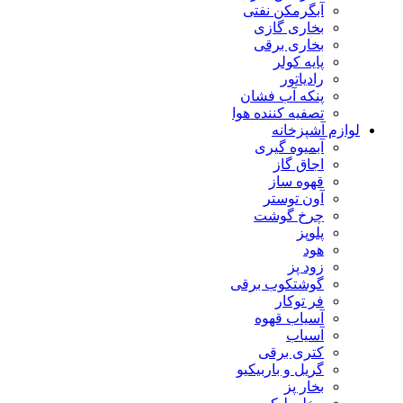
آبگرمکن نفتی
بخاری گازی
بخاری برقی
پایه کولر
رادیاتور
پنکه آب فشان
تصفیه کننده هوا
لوازم آشپزخانه
آبمیوه گیری
اجاق گاز
قهوه ساز
آون توستر
چرخ گوشت
پلوپز
هود
زود پز
گوشتکوب برقی
فر توکار
آسیاب قهوه
آسیاب
کتری برقی
گریل و باربیکیو
بخار پز