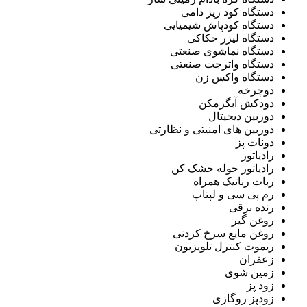
دستگاه کود ریز دامی
دستگاه کودپاش شیمیایی
دستگاه لیزر حکاکی
دستگاه نماشوی صنعتی
دستگاه واترجت صنعتی
دستگاه واکس زن
دوچرخه
دودکش آبگرمکن
دوربین دیجیتال
دوربین های امنیتی و نظارتی
دونات پز
رادیاتور
رادیاتور حوله خشک کن
ربات رباتیک همراه
رم پی سی و لپتاپ
رنده برقی
روغن گیر
روغن مایع سرخ کردنی
ریموت کنترل تلویزیون
زعفران
زمین شوی
زود پز
زودپز روگازی