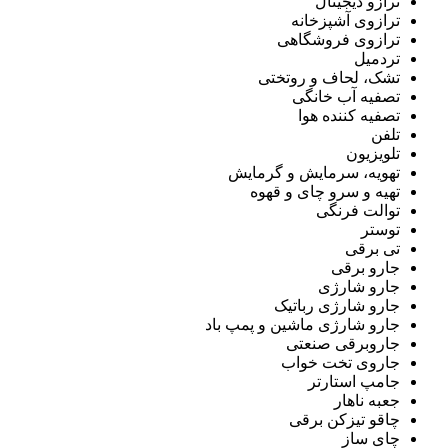
ترازو دیجیتال
ترازوی آشپزخانه
ترازوی فروشگاهی
تردمیل
تشک، لحاف و روتختی
تصفیه آب خانگی
تصفیه کننده هوا
تلفن
تلویزیون
تهویه، سرمایش و گرمایش
تهیه و سرو چای و قهوه
توالت فرنگی
توستر
تی برقی
جارو برقی
جارو شارژی
جارو شارژی رباتیک
جارو شارژی ماشین و پمپ باد
جاروبرقی صنعتی
جاروی تخت خواب
جامپ استارتر
جعبه ناهار
چاقو تیزکن برقی
چای ساز