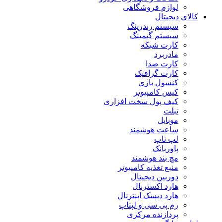
لوازم فروشگاهی
کالای دیجیتال
سیستم رندرینگ
سیستم گیمینگ
کارت شبکه
مادربرد
کارت صدا
کارت گرافیک
کنسول بازی
کیس کامپیوتر
کیف پول سخت افزاری
تبلت
موبایل
ساعت هوشمند
لپ تاپ
پاوربانک
مچ بند هوشمند
منبع تغذیه کامپیوتر
دوربین دیجیتال
هارد اکسترنال
هارد دیسک اینترنال
رم پی سی و لپتاپ
پردازنده مرکزی