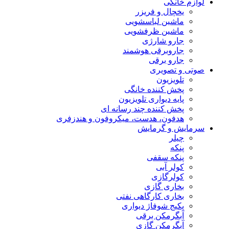
لوازم خانگی
یخچال و فریزر
ماشین لباسشویی
ماشین ظرفشویی
جارو شارژی
جاروبرقی هوشمند
جارو برقی
صوتی و تصویری
تلویزیون
پخش کننده خانگی
پایه دیواری تلویزیون
پخش کننده چند رسانه ای
هدفون، هدست، میکروفون و هندزفری
سرمایش و گرمایش
چیلر
پنکه
پنکه سقفی
کولر آبی
کولرگازی
بخاری گازی
بخاری کارگاهی نفتی
پکیج شوفاژ دیواری
آبگرمکن برقی
آبگرمکن گازی