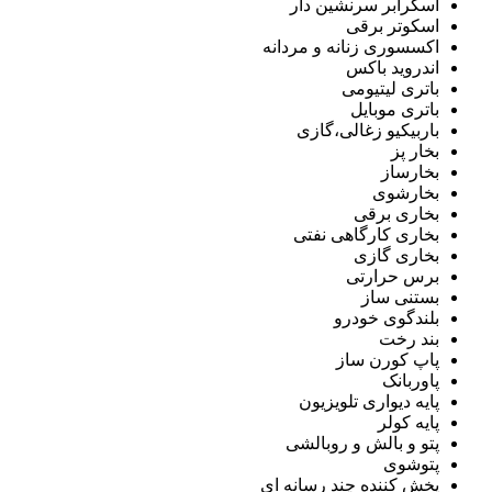
اسکرابر سرنشین دار
اسکوتر برقی
اکسسوری زنانه و مردانه
اندروید باکس
باتری لیتیومی
باتری موبایل
باربیکیو زغالی،گازی
بخار پز
بخارساز
بخارشوی
بخاری برقی
بخاری کارگاهی نفتی
بخاری گازی
برس حرارتی
بستنی ساز
بلندگوی خودرو
بند رخت
پاپ کورن ساز
پاوربانک
پایه دیواری تلویزیون
پایه کولر
پتو و بالش و روبالشی
پتوشوی
پخش کننده چند رسانه ای