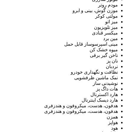
مودم روتر
موزن گوش، بینی و ابرو
مولتی کوکر
میز اتو
میز تلویزیون
میکسر قنادی
مین برد
مینی اسپرسوساز قابل حمل
میوه خشک کن
ناخن گیر برقی
نان پز
نردبان
نظافت و نگهداری خودرو
نمک ماشین ظرفشویی
نوشیدنی ساز
هات داگ پز
هارد اکسترنال
هارد دیسک اینترنال
هدفون، هدست، میکروفون و هندزفری
هدفون، هدست، میکروفون و هندزفری
همزن
هواپز
هود