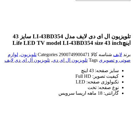
تلویزیون ال ای دی لایف مدل LI-43BD354 سایز 43
اینچ
Life LED TV model LI-43BD354 size 43 inch
برند
لایف
شناسه کالا
2900749900471
Categories
تلویزیون
,
لوازم
صوتی و تصویری
Tags
تلویزیون ال ای دی
,
تلویزیون ال ای دی لایف
سایز صفحه:
43 اینچ
کیفیت تصویر:
Full HD
تکنولوژی صفحه:
LED
نوع صفحه:
تخت
گارانتی:
18 ماهه اریسا سرویس