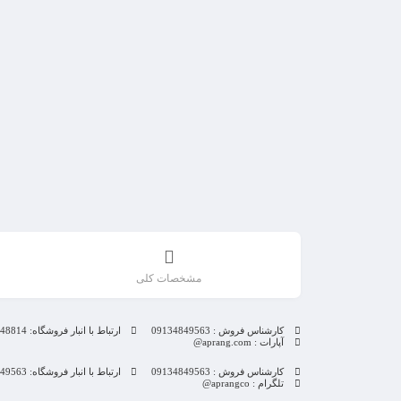
مشخصات کلی
کارشناس فروش : 09134849563
ارتباط با انبار فروشگاه: 09132848814
آپارات : aprang.com@
کارشناس فروش : 09134849563
ارتباط با انبار فروشگاه: 09134849563
تلگرام : aprangco@