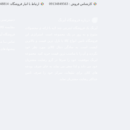
کارشناس فروش : 09134849563
ارتباط با انبار فروشگاه: 09132848814
دسترسی 
درباره فروشگاه آپرنگ
مقایسه کالا
آپرنگ یک فروشگاه اینترنتی چند لایه با ارائه ی محصولات
متنوع و به روز در یک مجموعه است. استراتژی این
فروشگاه آپ
فروشگاه تامین انواع کالا با نازل ترین قیمت و بالاترین
تماس بــا مـا
کیفیت است. به سادگی دنبال کالای مورد نظر خود
پیشنهادهای 
بگردید و آن را با مناسب ترین قیمت خرید کنید. مجموعه
اپرنگ موفقیت خود را صرفا در گرو رضایت مشتریان
خود می داند و لذا سعی می نماید به جای صرف بودجه
های کلان برای تبلیغات، تمرکز خود را صرف تامین
حداکثر رضایت مشتریان نماید‌.