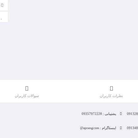
نظرات کاربران
سوالات کاربران
پشتیبانی : 09357972228
اینستاگرام : aprangcom@