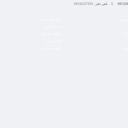
تلفن دفتر : 03132227353
سریع
راهنمای خرید
ثبت سفارش
رنگ
سوالات متداول
قوانین سایت
ویژه
پیگیری سفارش