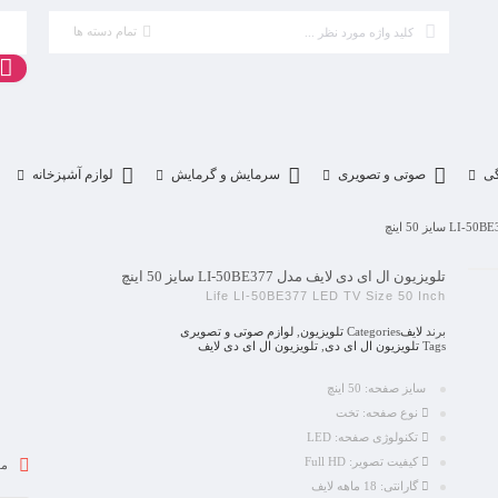
تمام دسته ها
گی
صوتی و تصویری
سرمایش و گرمایش
لوازم آشپزخانه
تلویزیون ال ای دی لایف مدل LI-50BE377 سایز 50 اینچ
Life LI-50BE377 LED TV Size 50 Inch
برند
لایف
Categories
تلویزیون
,
لوازم صوتی و تصویری
Tags
تلویزیون ال ای دی
,
تلویزیون ال ای دی لایف
سایز صفحه:
50 اینچ
نوع صفحه:
تخت
تکنولوژی صفحه:
LED
کیفیت تصویر:
Full HD
مو
گارانتی:
18 ماهه لایف