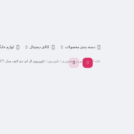
دسته بندی محصولات
کالای دیجیتال
لوازم خان
خانه
/
لوازم صوتی و تصویری
/
تلویزیون
/ تلویزیون ال ای دی لایف مدل LI-50BE377 سایز 50 اینچ