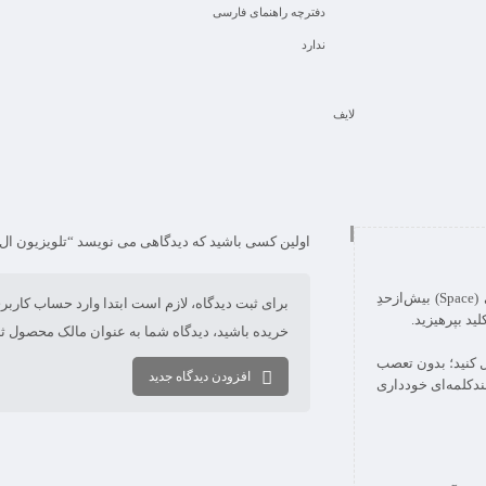
دفترچه راهنمای فارسی
ندارد
لایف
اولین کسی باشید که دیدگاهی می نویسد “تلویزیون ال ای دی هوشمند لا
فارسی بنویسید و از کیبورد فارسی استفاده کنید. بهتر است از فضای خالی (Space) بیش‌از‌حدِ
برای ثبت دیدگاه، لازم است ابتدا وارد حساب کاربر
خریده باشید، دیدگاه شما به عنوان مالک محصول ث
 کنید؛ بدون تعصب
افزودن دیدگاه جدید
دکلمه‌‌ای خودداری