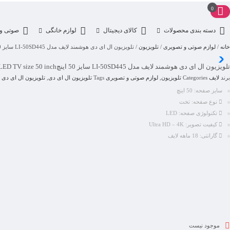
0
دسته بندی محصولات
کالای دیجیتال
لوازم خانگی
صوتی و 
خانه
/
لوازم صوتی و تصویری
/
تلویزیون
/ تلویزیون ال ای دی هوشمند لایف مدل LI-50SD445 سایز 50 اینچ
تلویزیون ال ای دی هوشمند لایف مدل LI-50SD445 سایز 50 اینچ
LED TV size 50 inch
برند
لایف
Categories
تلویزیون
,
لوازم صوتی و تصویری
Tags
تلویزیون ال ای دی
,
تلویزیون ال ای دی 
سایز صفحه:
50 اینچ
نوع صفحه:
تخت
تکنولوژی صفحه:
LED
کیفیت تصویر:
Ultra HD – 4K
گارانتی:
18 ماهه لایف
موجود نیست