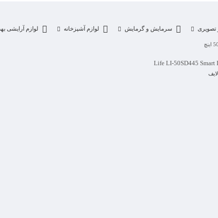
تصویری
سرمایش و گرمایش
لوازم آشپزخانه
لوازم آرایشی به
Life LI-50SD445 Smart 
لایف