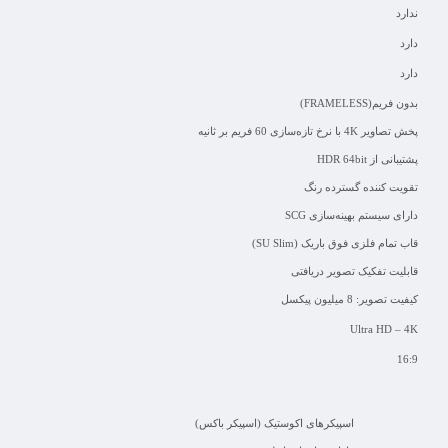
ندارد
دارد
دارد
بدون فریم(FRAMELESS)
پخش تصاویر 4K با نرخ تازه‌سازی 60 فریم بر ثانیه
پشتیبانی از HDR 64bit
تقویت کننده گسترده رنگ
دارای سیستم بهینه‌سازی SCG
قاب تمام فلزی فوق باریک (SU Slim)
قابلیت تفکیک تصویر دریافتی
کیفیت تصویر: 8 میلیون پیکسل
Ultra HD – 4K
16:9
اسپیکرهای اکوستیک (اسپیکر باکس)