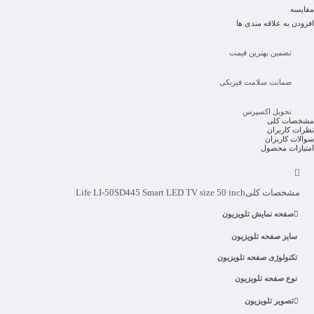
مقایسه
افزودن به علاقه مندی ها
تضمین بهترین قیمت
ضمانت سلامت فیزیکی
تحویل اکسپرس
مشخصات کلی
نظرات کاربران
سوالات کاربران
امتیازات محصول
مشخصات کلی
Life LI-50SD445 Smart LED TV size 50 inch
صفحه نمایش تلویزیون
سایز صفحه تلویزیون
تکنولوژی صفحه تلویزیون
نوع صفحه تلویزیون
تصویر تلویزیون