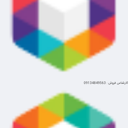
شدن آن توسط دو قفل پلاستیکی که بر روی درب قرار دارد از اتلاف انرژی
جلوگیری می‌شود.
ولوم چرخشی
یک ولوم چرخشی بر روی بدنه دستگاه قرار دارد که قسمت مربوط به یخچال با
رنگ آبی (
COOL
) و قسمت مربوط به گرم نگهدارنده (
HOT
) با رنگ قرمز
نشان داده شده‌ است.
بر روی بدنه یخچال ماشینی ناساالکتریک کلید روشن و خاموش قرار دارد که
حالت سرد را با چراغ آبی و حالت گرم را با چراغ قرمز نشان می‌دهد. در
یخچال ماشین
NS-9830
می‌توانید با انتخاب برنامه
MUTE
میزان صدا را به
کم‌ترین حالت ممکن تنظیم کنید.
خدمات پس از فروش
کارشناس فروش : 09134849563
یخچال ماشین 9830
NS-
یکی از محصولات برقی ناساالکتریک است که دارای
18 ماه گارانتی و 5 سال تضمین تأمین قطعات می‌باشد. خریداران هنگام خرید
محصولات ناساالکتریک باید کارت گارانتی مهر و امضا شده را از نمایندگان
دریافت کنند.