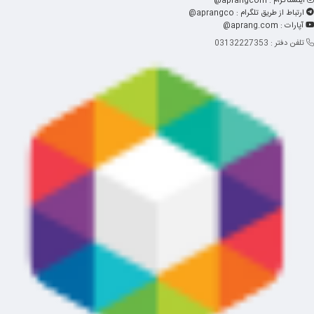
اینستاگرام : aprangcom@
ارتباط از طریق تلگرام : aprangco@
آپارات : aprang.com@
تلفن دفتر : 03132227353