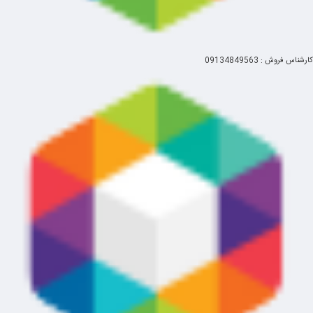
کارشناس فروش : 09134849563