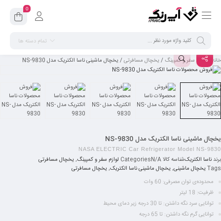
0
تمام دسته ها
خانه
/
لوازم سفر و کمپینگ
/
یخچال مسافرتی
/ یخچال ماشینی ناسا الکتریک مدل NS-9830
یخچال ماشینی ناسا الکتریک مدل NS-9830
NASA ELECTRIC Car Refrigerator Model NS-9830
برند
ناسا الکتریک
شناسه کالا
N/A
Categories
لوازم سفر و کمپینگ
,
یخچال مسافرتی
Tags
یخچال ماشینی
,
یخچال ماشینی ناسا الکتریک
,
یخچال مسافرتی
محدوده‌ی توان مصرفی: 60 وات
ظرفیت: 18 لیتر
توانایی سرد نگه داشتن: تا 30 درجه زیر دمای محیط
توانایی گرم نگه داشتن: تا 65 درجه