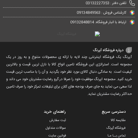
تلفن دفتر : 03132227353
کارشناس فروش : 09134849563
ارتباط با انبار فروشگاه: 09132848814
درباره فروشگاه آپرنگ
آپرنگ یک فروشگاه اینترنتی چند لایه با ارائه ی محصولات متنوع و به روز در یک
مجموعه است. استراتژی این فروشگاه تامین انواع کالا با نازل ترین قیمت و بالاترین
کیفیت است. به سادگی دنبال کالای مورد نظر خود بگردید و آن را با مناسب ترین قیمت
خرید کنید. مجموعه اپرنگ موفقیت خود را صرفا در گرو رضایت مشتریان خود می داند و
لذا سعی می نماید به جای صرف بودجه های کلان برای تبلیغات، تمرکز خود را صرف تامین
حداکثر رضایت مشتریان نماید‌.
دسترسی سریع
راهنمای خرید
مقایسه کالا
ثبت سفارش
فروشگاه آپرنگ
سوالات متداول
تماس بــا مـا
قوانین سایت