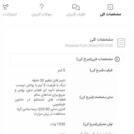
مشخصات کلی
نظرات کاربران
سوالات کاربران
امتیازات م
مشخصات کلی
Newal Air Fryer Model FRY-5106
مشخصات فنی(سرخ کن)
ظرفیت(سرخ کن)
5 لیتر
تایمر قابل تنظیم 30 دقیقه
دیگ با ظرفیت 5 لیتر با روکش نچسب
سیستم دایره ای هوای بدون روغن و
سریع برای غذاهای سالم
سایر مشخصات(سرخ کن)
قطعات قابل شستشو در ماشین
ظرفشویی
کنترل دمای 80-200 درجه سانتی گراد
محافظت در برابر حرارت
توان مصرفی(سرخ کن)
1500 وات