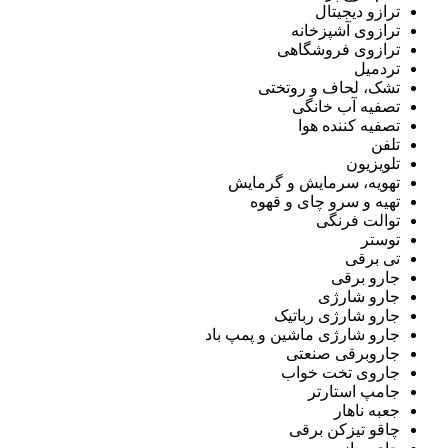
ترازو دیجیتال
ترازوی آشپزخانه
ترازوی فروشگاهی
تردمیل
تشک، لحاف و روتختی
تصفیه آب خانگی
تصفیه کننده هوا
تلفن
تلویزیون
تهویه، سرمایش و گرمایش
تهیه و سرو چای و قهوه
توالت فرنگی
توستر
تی برقی
جارو برقی
جارو شارژی
جارو شارژی رباتیک
جارو شارژی ماشین و پمپ باد
جاروبرقی صنعتی
جاروی تخت خواب
جامپ استارتر
جعبه ناهار
چاقو تیزکن برقی