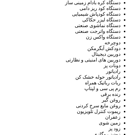
دستگاه کره بادام زمینی ساز
دستگاه کود ریز دامی
دستگاه کودپاش شیمیایی
دستگاه لیزر حکاکی
دستگاه نماشوی صنعتی
دستگاه واترجت صنعتی
دستگاه واکس زن
دوچرخه
دودکش آبگرمکن
دوربین دیجیتال
دوربین های امنیتی و نظارتی
دونات پز
رادیاتور
رادیاتور حوله خشک کن
ربات رباتیک همراه
رم پی سی و لپتاپ
رنده برقی
روغن گیر
روغن مایع سرخ کردنی
ریموت کنترل تلویزیون
زعفران
زمین شوی
زود پز
زودپز روگازی