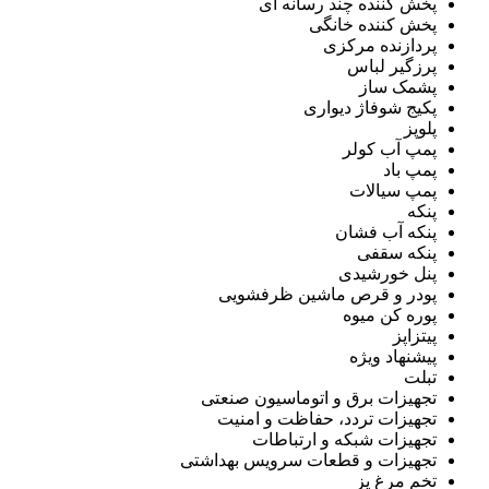
پخش کننده چند رسانه ای
پخش کننده خانگی
پردازنده مرکزی
پرزگیر لباس
پشمک ساز
پکیج شوفاژ دیواری
پلوپز
پمپ آب کولر
پمپ باد
پمپ سیالات
پنکه
پنکه آب فشان
پنکه سقفی
پنل خورشیدی
پودر و قرص ماشین ظرفشویی
پوره کن میوه
پیتزاپز
پیشنهاد ویژه
تبلت
تجهیزات برق و اتوماسیون صنعتی
تجهیزات تردد، حفاظت و امنیت
تجهیزات شبکه و ارتباطات
تجهیزات و قطعات سرویس بهداشتی
تخم مرغ پز