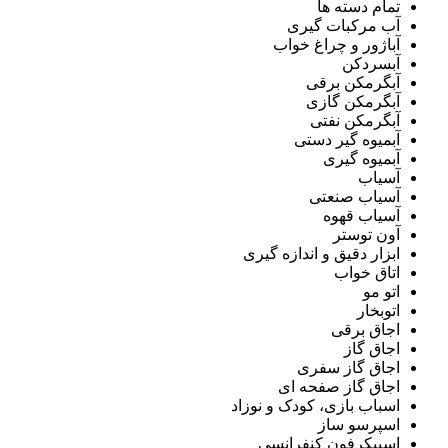
تمام دسته ها
آب مرکبات گیری
آباژور و چراغ خواب
آبسردکن
آبگرمکن برقی
آبگرمکن گازی
آبگرمکن نفتی
آبمیوه گیر دستی
آبمیوه گیری
آسیاب
آسیاب صنعتی
آسیاب قهوه
آون توستر
ابزار دقیق و اندازه گیری
اتاق خواب
اتو مو
اتوبخار
اجاق برقی
اجاق گاز
اجاق گاز سفری
اجاق گاز صفحه ای
اسباب بازی، کودک و نوزاد
اسپرسو ساز
اسپیکرفون کنفرانسی