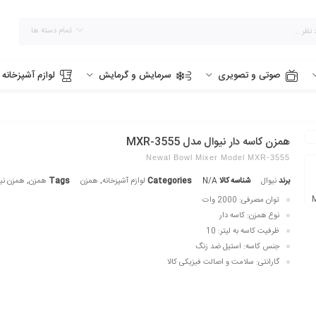
تمام دسته ها
صوتی و تصویری
سرمایش و گرمایش
لوازم آشپزخانه
همزن کاسه دار نیوال مدل MXR-3555
Newal Bowl Mixer Model MXR-3555
برند
نیوال
شناسه کالا
N/A
Categories
لوازم آشپزخانه
,
همزن
Tags
همزن
,
همزن نی
توان مصرفی: 2000 وات
نوع همزن: کاسه دار
ظرفیت کاسه به لیتر: 10
جنس کاسه: استیل ضد زنگ
گارانتی: سلامت و اصالت فیزیکی کالا