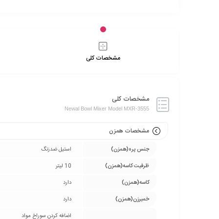
مشخصات کلی
مشخصات کلی
Newal Bowl Mixer Model MXR-3555
مشخصات همزن
جنس پره(همزن)
استیل ضدزنگ
ظرفیت کاسه(همزن)
10 لیتر
کاسه(همزن)
دارد
خمیرزن(همزن)
دارد
اضافه کردن سوراخ مواد