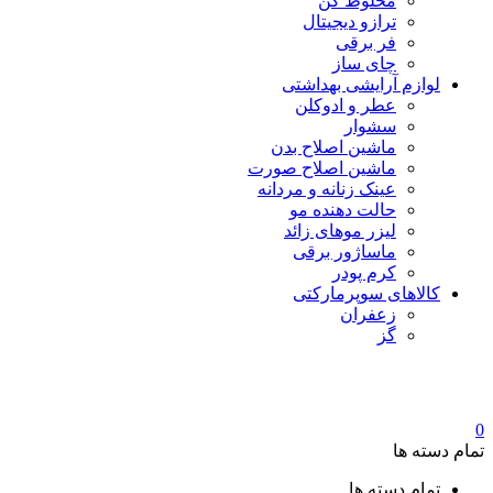
مخلوط کن
ترازو دیجیتال
فر برقی
چای ساز
لوازم آرایشی بهداشتی
عطر و ادوکلن
سشوار
ماشین اصلاح بدن
ماشین اصلاح صورت
عینک زنانه و مردانه
حالت دهنده مو
لیزر موهای زائد
ماساژور برقی
کرم پودر
کالاهای سوپرمارکتی
زعفران
گز
0
تمام دسته ها
تمام دسته ها