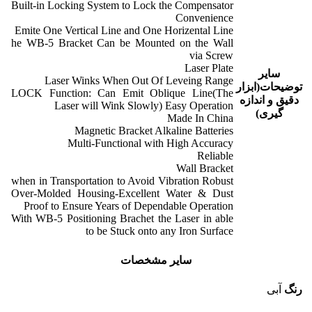
Built-in Locking System to Lock the Compensator
Convenience
Emite One Vertical Line and One Horizental Line
he WB-5 Bracket Can be Mounted on the Wall
via Screw
Laser Plate
سایر
Laser Winks When Out Of Leveing Range
توضیحات(ابزار
LOCK Function: Can Emit Oblique Line(The
دقیق و اندازه
Laser will Wink Slowly) Easy Operation
گیری)
Made In China
Magnetic Bracket Alkaline Batteries
Multi-Functional with High Accuracy
Reliable
Wall Bracket
when in Transportation to Avoid Vibration Robust
Over-Molded Housing-Excellent Water & Dust
Proof to Ensure Years of Dependable Operation
With WB-5 Positioning Brachet the Laser in able
to be Stuck onto any Iron Surface
سایر مشخصات
رنگ
آبی