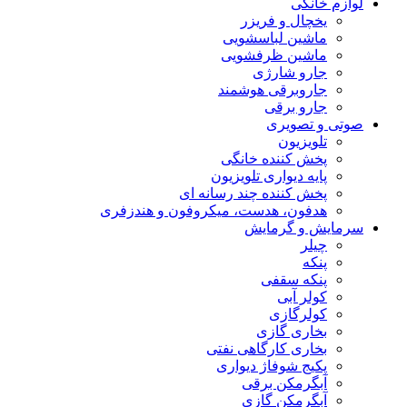
لوازم خانگی
یخچال و فریزر
ماشین لباسشویی
ماشین ظرفشویی
جارو شارژی
جاروبرقی هوشمند
جارو برقی
صوتی و تصویری
تلویزیون
پخش کننده خانگی
پایه دیواری تلویزیون
پخش کننده چند رسانه ای
هدفون، هدست، میکروفون و هندزفری
سرمایش و گرمایش
چیلر
پنکه
پنکه سقفی
کولر آبی
کولرگازی
بخاری گازی
بخاری کارگاهی نفتی
پکیج شوفاژ دیواری
آبگرمکن برقی
آبگرمکن گازی