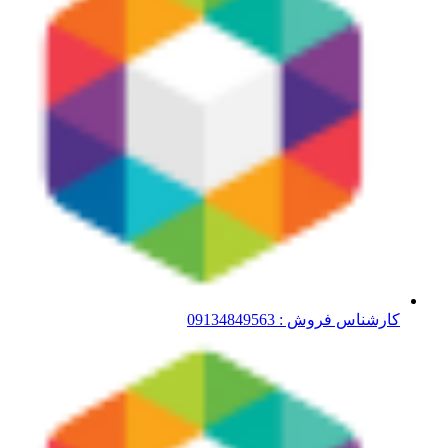
کارشناس فروش : 09134849563