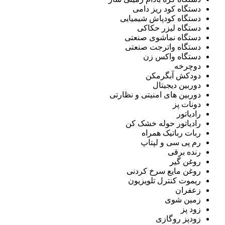
دستگاه کود ریز دامی
دستگاه کودپاش شیمیایی
دستگاه لیزر حکاکی
دستگاه نماشوی صنعتی
دستگاه واترجت صنعتی
دستگاه واکس زن
دوچرخه
دودکش آبگرمکن
دوربین دیجیتال
دوربین های امنیتی و نظارتی
دونات پز
رادیاتور
رادیاتور حوله خشک کن
ربات رباتیک همراه
رم پی سی و لپتاپ
رنده برقی
روغن گیر
روغن مایع سرخ کردنی
ریموت کنترل تلویزیون
زعفران
زمین شوی
زود پز
زودپز روگازی