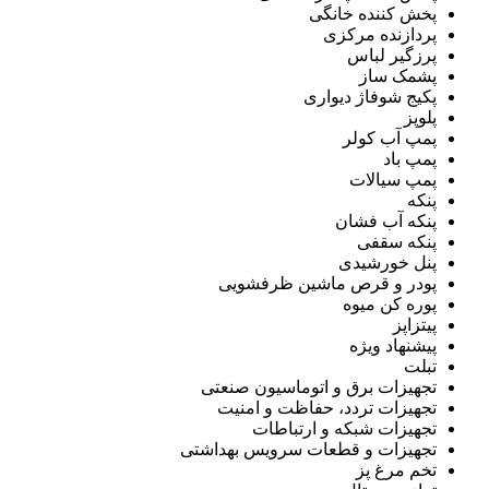
پخش کننده خانگی
پردازنده مرکزی
پرزگیر لباس
پشمک ساز
پکیج شوفاژ دیواری
پلوپز
پمپ آب کولر
پمپ باد
پمپ سیالات
پنکه
پنکه آب فشان
پنکه سقفی
پنل خورشیدی
پودر و قرص ماشین ظرفشویی
پوره کن میوه
پیتزاپز
پیشنهاد ویژه
تبلت
تجهیزات برق و اتوماسیون صنعتی
تجهیزات تردد، حفاظت و امنیت
تجهیزات شبکه و ارتباطات
تجهیزات و قطعات سرویس بهداشتی
تخم مرغ پز