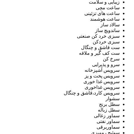
زیبایی و سلامت
ساعت مچی
ساعت های تزئینی
ساعت هوشمند
سالاد ساز
ساندویچ ساز
سبزی خرد کن صنعتی
سبزی خردکن
ست قاشق و چنگال
ست کف گیر و ملاقه
سرخ کن
سرو و پذیرایی
سرویس آشپزخانه
سرویس پخت و پز
سرویس غذا خوری
سرویس غذاخوری
سرویس کارد،قاشق و چنگال
سشوار
سطل برنج
سطل زباله
سماور زغالی
سماور نفتی
سماوربرقی
سوئیچ رومیزی