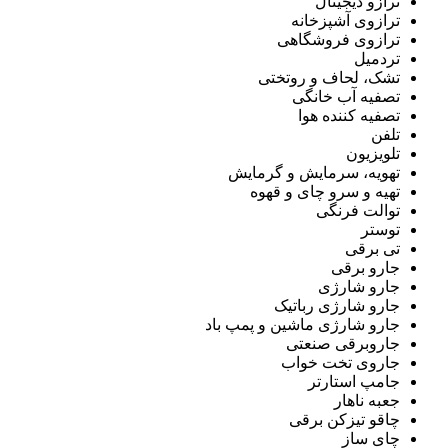
ترازو دیجیتال
ترازوی آشپزخانه
ترازوی فروشگاهی
تردمیل
تشک، لحاف و روتختی
تصفیه آب خانگی
تصفیه کننده هوا
تلفن
تلویزیون
تهویه، سرمایش و گرمایش
تهیه و سرو چای و قهوه
توالت فرنگی
توستر
تی برقی
جارو برقی
جارو شارژی
جارو شارژی رباتیک
جارو شارژی ماشین و پمپ باد
جاروبرقی صنعتی
جاروی تخت خواب
جامپ استارتر
جعبه ناهار
چاقو تیزکن برقی
چای ساز