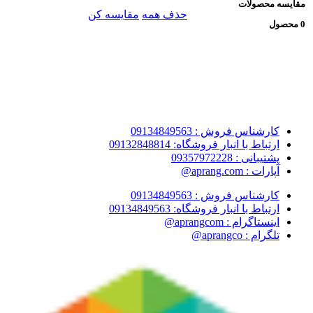
مقایسه محصولات
حذف همه
مقایسه کن
0 محصول
کارشناس فروش : 09134849563
ارتباط با انبار فروشگاه: 09132848814
پشتیبانی : 09357972228
آپارات : aprang.com@
کارشناس فروش : 09134849563
ارتباط با انبار فروشگاه: 09134849563
اینستاگرام : aprangcom@
تلگرام : aprangco@