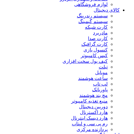
لوازم فروشگاهی
کالای دیجیتال
سیستم رندرینگ
سیستم گیمینگ
کارت شبکه
مادربرد
کارت صدا
کارت گرافیک
کنسول بازی
کیس کامپیوتر
کیف پول سخت افزاری
تبلت
موبایل
ساعت هوشمند
لپ تاپ
پاوربانک
مچ بند هوشمند
منبع تغذیه کامپیوتر
دوربین دیجیتال
هارد اکسترنال
هارد دیسک اینترنال
رم پی سی و لپتاپ
پردازنده مرکزی