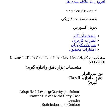
افزودن به علاقه مندی ها
تضمین بهترین قیمت
ضمانت سلامت فیزیکی
تحویل اکسپرس
مشخصات کلی
نظرات کاربران
سوالات کاربران
امتیازات محصول
مشخصات کلی
Novatech -Tools Cross Line Laser Level Model
NTL-2660
مشخصات(ابزار دقیق و اندازه گیری)
نوع لیزر(ابزار
Class ΙΙ
دقیق و اندازه
گیری)
Adopt Self_Leveing(Gravity pendulum)
Batteries: Blow Mold Carry Case
Besides
Both Indoor and Outdoor