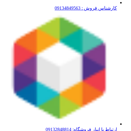
کارشناس فروش : 09134849563
ارتباط با انبار فروشگاه: 09132848814