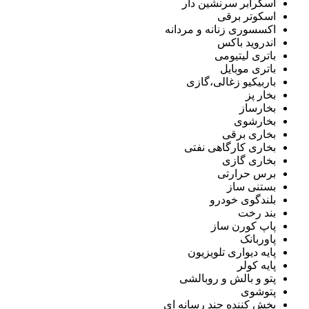
اسکرابر سرنشین دار
اسکوتر برقی
اکسسوری زنانه و مردانه
اندروید باکس
باتری لیتیومی
باتری موبایل
باربیکیو زغالی،گازی
بخار پز
بخارساز
بخارشوی
بخاری برقی
بخاری کارگاهی نفتی
بخاری گازی
برس حرارتی
بستنی ساز
بلندگوی خودرو
بند رخت
پاپ کورن ساز
پاوربانک
پایه دیواری تلویزیون
پایه کولر
پتو و بالش و روبالشی
پتوشوی
پخش کننده چند رسانه ای