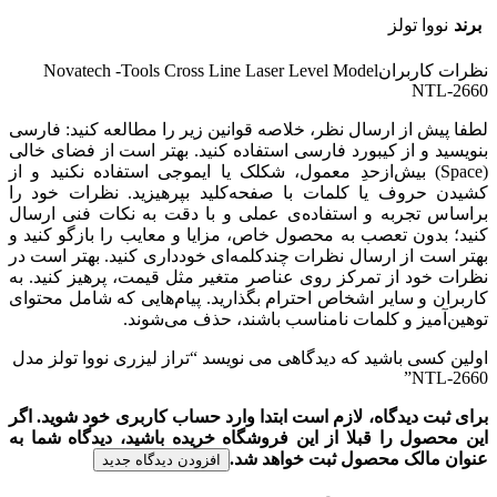
برند
نووا تولز
نظرات کاربران
Novatech -Tools Cross Line Laser Level Model
NTL-2660
لطفا پیش از ارسال نظر، خلاصه قوانین زیر را مطالعه کنید: فارسی
بنویسید و از کیبورد فارسی استفاده کنید. بهتر است از فضای خالی
(Space) بیش‌از‌حدِ معمول، شکلک یا ایموجی استفاده نکنید و از
کشیدن حروف یا کلمات با صفحه‌کلید بپرهیزید. نظرات خود را
براساس تجربه و استفاده‌ی عملی و با دقت به نکات فنی ارسال
کنید؛ بدون تعصب به محصول خاص، مزایا و معایب را بازگو کنید و
بهتر است از ارسال نظرات چندکلمه‌‌ای خودداری کنید. بهتر است در
نظرات خود از تمرکز روی عناصر متغیر مثل قیمت، پرهیز کنید. به
کاربران و سایر اشخاص احترام بگذارید. پیام‌هایی که شامل محتوای
توهین‌آمیز و کلمات نامناسب باشند، حذف می‌شوند.
اولین کسی باشید که دیدگاهی می نویسد “تراز لیزری نووا تولز مدل
NTL-2660”
برای ثبت دیدگاه، لازم است ابتدا وارد حساب کاربری خود شوید. اگر
این محصول را قبلا از این فروشگاه خریده باشید، دیدگاه شما به
عنوان مالک محصول ثبت خواهد شد.
افزودن دیدگاه جدید