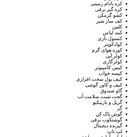
کره بادام زمینی
کره گیر برقی
کشو گرمکن
کف ساز شیر
کلمن
کمد لباس
کنسول بازی
کوادکوپتر
کوره هوای گرم
کولر آبی
کولرگازی
کیس کامپیوتر
کیسه خواب
کیف پول سخت افزاری
کیف و کاور گوشی
گاو صندوق
گجت تست سلامت آب
گریل و باربیکیو
گز
گوش پاک کن
گوشتکوب برقی
گیرنده دیجیتال
لپ تاپ