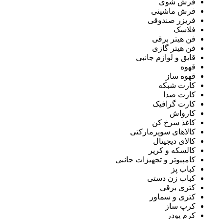
فرش شوی
فرش ماشینی
فریزر صندوقی
فلاسک
فن هیتر برقی
فن هیتر گازی
قایق و لوازم جانبی
قهوه
قهوه ساز
کارت شبکه
کارت صدا
کارت گرافیک
کارواش
کاغذ سرخ کن
کالاهای سوپرمارکتی
کالای دیجیتال
کالسکه و کریر
کامپیوتر و تجهیزات جانبی
کباب پز
کباب زن دستی
کتری برقی
کتری و سماور
کرپ ساز
کرم پودر