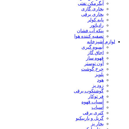
آبگرمکن نفتی
بخاری گازی
بخاری برقی
پایه کولر
رادیاتور
پنکه آب فشان
تصفیه کننده هوا
لوازم آشپزخانه
آبمیوه گیری
اجاق گاز
قهوه ساز
آون توستر
چرخ گوشت
پلوپز
هود
زود پز
گوشتکوب برقی
فر توکار
آسیاب قهوه
آسیاب
کتری برقی
گریل و باربیکیو
بخار پز