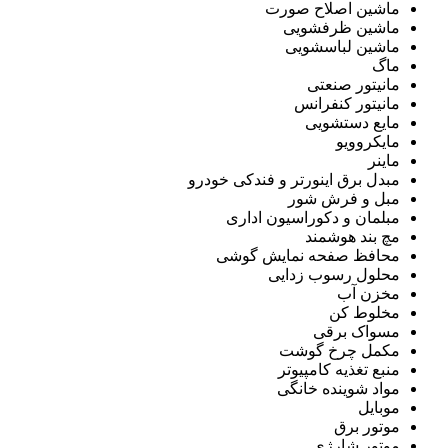
ماشین اصلاح صورت
ماشین ظرفشویی
ماشین لباسشویی
ماگ
مانیتور صنعتی
مانیتور کنفرانس
مایع دستشویی
مایکروویو
ماینر
مبدل برق اینورتر و فندکی خودرو
مبل و فرش شور
مبلمان و دکوراسیون اداری
مچ بند هوشمند
محافظ صفحه نمایش گوشی
محلول رسوب زدایی
مخزن آب
مخلوط کن
مسواک برقی
مکمل چرخ گوشت
منبع تغذیه کامپیوتر
مواد شوینده خانگی
موبایل
موتور برق
موتور شارژی