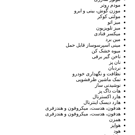
مودم روتر
موزن گوش، بینی و ابرو
مولتی کوکر
میز اتو
میز تلویزیون
میکسر قنادی
مین برد
مینی اسپرسوساز قابل حمل
میوه خشک کن
ناخن گیر برقی
نان پز
نردبان
نظافت و نگهداری خودرو
نمک ماشین ظرفشویی
نوشیدنی ساز
هات داگ پز
هارد اکسترنال
هارد دیسک اینترنال
هدفون، هدست، میکروفون و هندزفری
هدفون، هدست، میکروفون و هندزفری
همزن
هواپز
هود