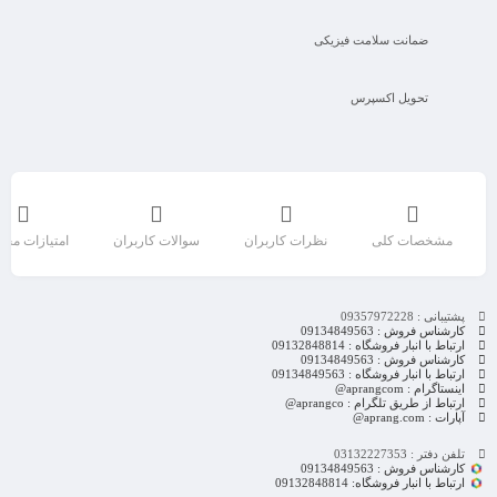
ضمانت سلامت فیزیکی
تحویل اکسپرس
مشخصات کلی
نظرات کاربران
سوالات کاربران
امتیازات مح
پشتیبانی : 09357972228
کارشناس فروش : 09134849563
ارتباط با انبار فروشگاه : 09132848814
کارشناس فروش : 09134849563
ارتباط با انبار فروشگاه : 09134849563
اینستاگرام : aprangcom@
ارتباط از طریق تلگرام : aprangco@
آپارات : aprang.com@
تلفن دفتر : 03132227353
کارشناس فروش : 09134849563
ارتباط با انبار فروشگاه: 09132848814