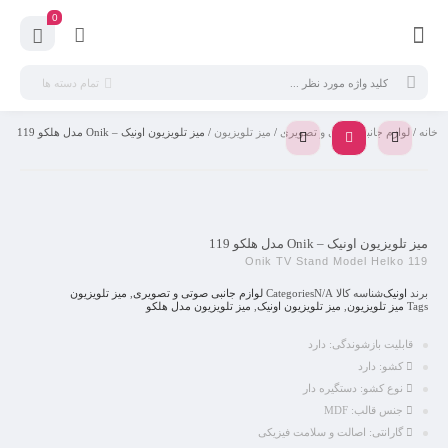
0
تمام دسته ها
خانه
/
لوازم جانبی صوتی و تصویری
/
میز تلویزیون
/ میز تلویزیون اونیک – Onik مدل هلکو 119
میز تلویزیون اونیک – Onik مدل هلکو 119
Onik TV Stand Model Helko 119
برند
اونیک
شناسه کالا
N/A
Categories
لوازم جانبی صوتی و تصویری
,
میز تلویزیون
Tags
میز تلویزیون
,
میز تلویزیون اونیک
,
میز تلویزیون مدل هلکو
قابلیت بازشوندگی:
دارد
کشو:
دارد
نوع کشو:
دستگیره‌ دار
جنس قالب:
MDF
گارانتی:
اصالت و سلامت فیزیکی