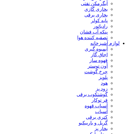
آبگرمکن نفتی
بخاری گازی
بخاری برقی
پایه کولر
رادیاتور
پنکه آب فشان
تصفیه کننده هوا
لوازم آشپزخانه
آبمیوه گیری
اجاق گاز
قهوه ساز
آون توستر
چرخ گوشت
پلوپز
هود
زود پز
گوشتکوب برقی
فر توکار
آسیاب قهوه
آسیاب
کتری برقی
گریل و باربیکیو
بخار پز