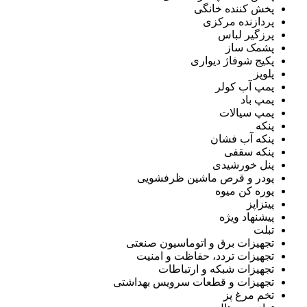
پخش کننده خانگی
پردازنده مرکزی
پرزگیر لباس
پشمک ساز
پکیج شوفاژ دیواری
پلوپز
پمپ آب کولر
پمپ باد
پمپ سیالات
پنکه
پنکه آب فشان
پنکه سقفی
پنل خورشیدی
پودر و قرص ماشین ظرفشویی
پوره کن میوه
پیتزاپز
پیشنهاد ویژه
تبلت
تجهیزات برق و اتوماسیون صنعتی
تجهیزات تردد، حفاظت و امنیت
تجهیزات شبکه و ارتباطات
تجهیزات و قطعات سرویس بهداشتی
تخم مرغ پز