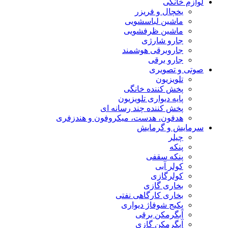
لوازم خانگی
یخچال و فریزر
ماشین لباسشویی
ماشین ظرفشویی
جارو شارژی
جاروبرقی هوشمند
جارو برقی
صوتی و تصویری
تلویزیون
پخش کننده خانگی
پایه دیواری تلویزیون
پخش کننده چند رسانه ای
هدفون، هدست، میکروفون و هندزفری
سرمایش و گرمایش
چیلر
پنکه
پنکه سقفی
کولر آبی
کولرگازی
بخاری گازی
بخاری کارگاهی نفتی
پکیج شوفاژ دیواری
آبگرمکن برقی
آبگرمکن گازی