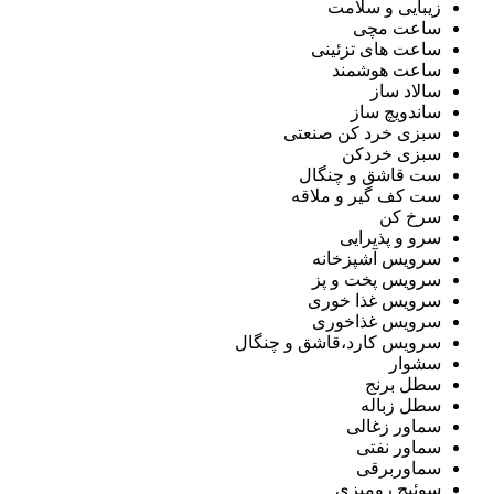
زیبایی و سلامت
ساعت مچی
ساعت های تزئینی
ساعت هوشمند
سالاد ساز
ساندویچ ساز
سبزی خرد کن صنعتی
سبزی خردکن
ست قاشق و چنگال
ست کف گیر و ملاقه
سرخ کن
سرو و پذیرایی
سرویس آشپزخانه
سرویس پخت و پز
سرویس غذا خوری
سرویس غذاخوری
سرویس کارد،قاشق و چنگال
سشوار
سطل برنج
سطل زباله
سماور زغالی
سماور نفتی
سماوربرقی
سوئیچ رومیزی