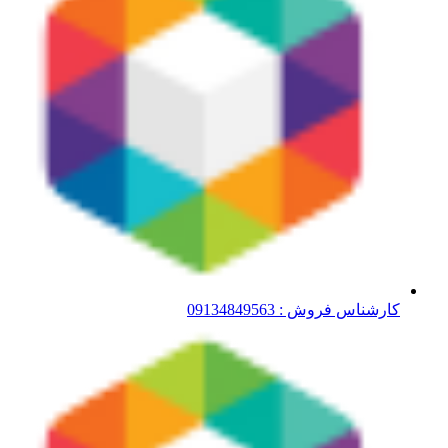
کارشناس فروش : 09134849563