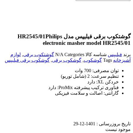
گوشتکوب برقی فیلیپس مدل HR2545/01
Philips
electronic masher model HR2545/01
برند
فیلیپس
شناسه کالا
Categories
N/A
گوشتکوب برقی
,
لوازم
آشپزخانه
Tags
گوشکوب
,
گوشکوب برقی
,
گوشکوب برقی فیلیپس
توان مصرفی: 700 وات
تنظیم سرعت: 2 (شامل توربو)
خردکن XL: دارد
فناوری ترکیب پیشرفته ProMix: دارد
گارانتی: اصالت و سلامت فیزیکی
تاریخ بروزرسانی :
1401-12-29
موجود نیست