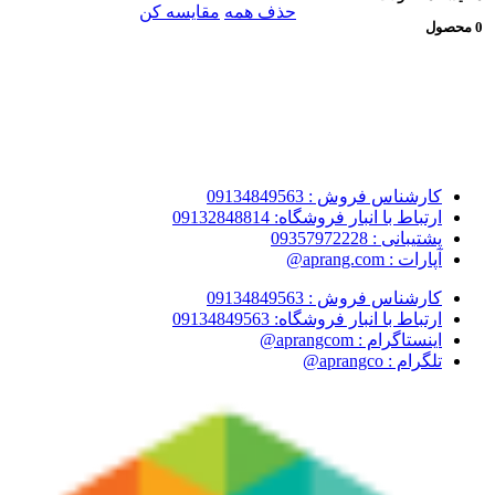
حذف همه
مقایسه کن
0 محصول
کارشناس فروش : 09134849563
ارتباط با انبار فروشگاه: 09132848814
پشتیبانی : 09357972228
آپارات : aprang.com@
کارشناس فروش : 09134849563
ارتباط با انبار فروشگاه: 09134849563
اینستاگرام : aprangcom@
تلگرام : aprangco@