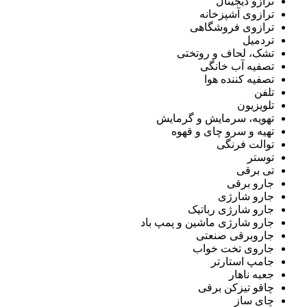
ترازو دیجیتال
ترازوی آشپزخانه
ترازوی فروشگاهی
تردمیل
تشک، لحاف و روتختی
تصفیه آب خانگی
تصفیه کننده هوا
تلفن
تلویزیون
تهویه، سرمایش و گرمایش
تهیه و سرو چای و قهوه
توالت فرنگی
توستر
تی برقی
جارو برقی
جارو شارژی
جارو شارژی رباتیک
جارو شارژی ماشین و پمپ باد
جاروبرقی صنعتی
جاروی تخت خواب
جامپ استارتر
جعبه ناهار
چاقو تیزکن برقی
چای ساز