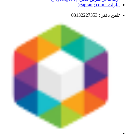
آپارات : aprang.com@
تلفن دفتر : 03132227353