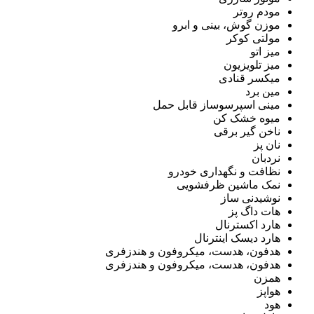
مودم روتر
موزن گوش، بینی و ابرو
مولتی کوکر
میز اتو
میز تلویزیون
میکسر قنادی
مین برد
مینی اسپرسوساز قابل حمل
میوه خشک کن
ناخن گیر برقی
نان پز
نردبان
نظافت و نگهداری خودرو
نمک ماشین ظرفشویی
نوشیدنی ساز
هات داگ پز
هارد اکسترنال
هارد دیسک اینترنال
هدفون، هدست، میکروفون و هندزفری
هدفون، هدست، میکروفون و هندزفری
همزن
هواپز
هود