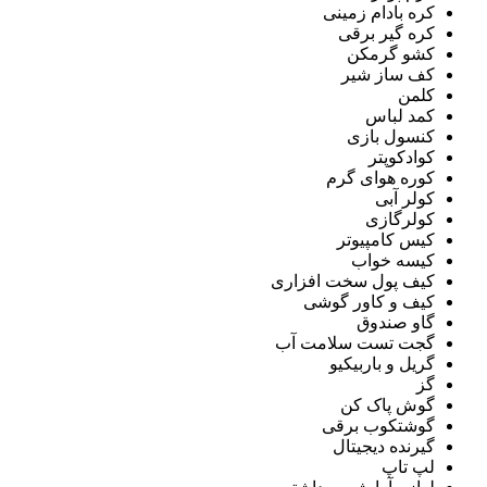
کره بادام زمینی
کره گیر برقی
کشو گرمکن
کف ساز شیر
کلمن
کمد لباس
کنسول بازی
کوادکوپتر
کوره هوای گرم
کولر آبی
کولرگازی
کیس کامپیوتر
کیسه خواب
کیف پول سخت افزاری
کیف و کاور گوشی
گاو صندوق
گجت تست سلامت آب
گریل و باربیکیو
گز
گوش پاک کن
گوشتکوب برقی
گیرنده دیجیتال
لپ تاپ