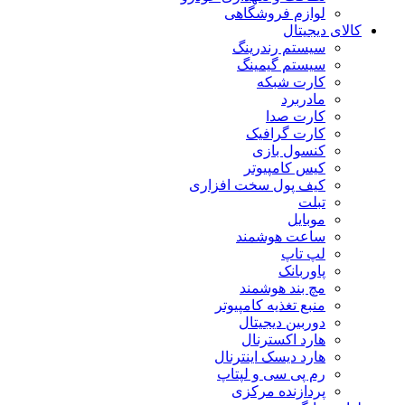
لوازم فروشگاهی
کالای دیجیتال
سیستم رندرینگ
سیستم گیمینگ
کارت شبکه
مادربرد
کارت صدا
کارت گرافیک
کنسول بازی
کیس کامپیوتر
کیف پول سخت افزاری
تبلت
موبایل
ساعت هوشمند
لپ تاپ
پاوربانک
مچ بند هوشمند
منبع تغذیه کامپیوتر
دوربین دیجیتال
هارد اکسترنال
هارد دیسک اینترنال
رم پی سی و لپتاپ
پردازنده مرکزی