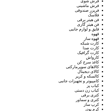
فرش شوی
فرش ماشینی
فریزر صندوقی
فلاسک
فن هیتر برقی
فن هیتر گازی
قایق و لوازم جانبی
قهوه
قهوه ساز
کارت شبکه
کارت صدا
کارت گرافیک
کارواش
کاغذ سرخ کن
کالاهای سوپرمارکتی
کالای دیجیتال
کالسکه و کریر
کامپیوتر و تجهیزات جانبی
کباب پز
کباب زن دستی
کتری برقی
کتری و سماور
کرپ ساز
کرم پودر