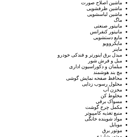
ماشین اصلاح صورت
ماشین ظرفشویی
ماشین لباسشویی
ماگ
مانیتور صنعتی
مانیتور کنفرانس
مایع دستشویی
مایکروویو
ماینر
مبدل برق اینورتر و فندکی خودرو
مبل و فرش شور
مبلمان و دکوراسیون اداری
مچ بند هوشمند
محافظ صفحه نمایش گوشی
محلول رسوب زدایی
مخزن آب
مخلوط کن
مسواک برقی
مکمل چرخ گوشت
منبع تغذیه کامپیوتر
مواد شوینده خانگی
موبایل
موتور برق
موتور شارژی