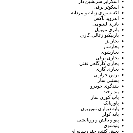
اسکرابر سرنشین دار
اسکوتر برقی
اکسسوری زنانه و مردانه
اندروید باکس
باتری لیتیومی
باتری موبایل
باربیکیو زغالی،گازی
بخار پز
بخارساز
بخارشوی
بخاری برقی
بخاری کارگاهی نفتی
بخاری گازی
برس حرارتی
بستنی ساز
بلندگوی خودرو
بند رخت
پاپ کورن ساز
پاوربانک
پایه دیواری تلویزیون
پایه کولر
پتو و بالش و روبالشی
پتوشوی
پخش کننده چند رسانه ای