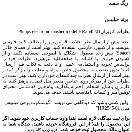
رنگ
سفید
برند
فیلیپس
نظرات کاربران
Philips electronic masher model HR2545/01
لطفا پیش از ارسال نظر، خلاصه قوانین زیر را مطالعه کنید: فارسی
بنویسید و از کیبورد فارسی استفاده کنید. بهتر است از فضای خالی
(Space) بیش‌از‌حدِ معمول، شکلک یا ایموجی استفاده نکنید و از
کشیدن حروف یا کلمات با صفحه‌کلید بپرهیزید. نظرات خود را
براساس تجربه و استفاده‌ی عملی و با دقت به نکات فنی ارسال
کنید؛ بدون تعصب به محصول خاص، مزایا و معایب را بازگو کنید و
بهتر است از ارسال نظرات چندکلمه‌‌ای خودداری کنید. بهتر است در
نظرات خود از تمرکز روی عناصر متغیر مثل قیمت، پرهیز کنید. به
کاربران و سایر اشخاص احترام بگذارید. پیام‌هایی که شامل محتوای
توهین‌آمیز و کلمات نامناسب باشند، حذف می‌شوند.
اولین کسی باشید که دیدگاهی می نویسد “گوشتکوب برقی فیلیپس
مدل HR2545/01”
برای ثبت دیدگاه، لازم است ابتدا وارد حساب کاربری خود شوید. اگر
این محصول را قبلا از این فروشگاه خریده باشید، دیدگاه شما به
عنوان مالک محصول ثبت خواهد شد.
افزودن دیدگاه جدید