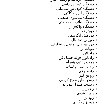
دستگاه کود ریز دامی
دستگاه کودپاش شیمیایی
دستگاه لیزر حکاکی
دستگاه نماشوی صنعتی
دستگاه واترجت صنعتی
دستگاه واکس زن
دوچرخه
دودکش آبگرمکن
دوربین دیجیتال
دوربین های امنیتی و نظارتی
دونات پز
رادیاتور
رادیاتور حوله خشک کن
ربات رباتیک همراه
رم پی سی و لپتاپ
رنده برقی
روغن گیر
روغن مایع سرخ کردنی
ریموت کنترل تلویزیون
زعفران
زمین شوی
زود پز
زودپز روگازی