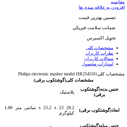
مقایسه
افزودن به علاقه مندی ها
تضمین بهترین قیمت
ضمانت سلامت فیزیکی
تحویل اکسپرس
مشخصات کلی
نظرات کاربران
سوالات کاربران
امتیازات محصول
مشخصات کلی
Philips electronic masher model HR2545/01
مشخصات کلی(گوشتکوب برقی)
جنس بدنه(گوشتکوب
پلاستیک
برقی)
28.2 x 25.2 x 23 سانتی متر 1.88
ابعاد(گوشتکوب برقی)
کیلوگرم
جنس میله(گوشتکوب