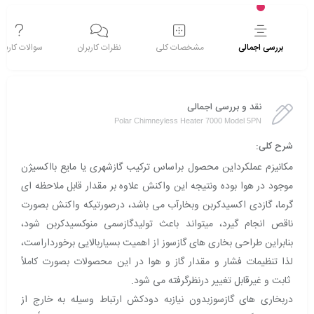
بررسی اجمالی
مشخصات کلی
نظرات کاربران
سوالات کاربرا
نقد و بررسی اجمالی
Polar Chimneyless Heater 7000 Model 5PN
شرح کلی:
مکانیزم عملکرداین محصول براساس ترکیب گازشهری یا مایع بااکسیژن
موجود در هوا بوده ونتیجه این واکنش علاوه بر مقدار قابل ملاحظه ای
گرما، گازدی اکسیدکربن وبخارآب می باشد، درصورتیکه واکنش بصورت
ناقص انجام گیرد، میتواند باعث تولیدگازسمی منوکسیدکربن شود،
بنابراین طراحی بخاری های گازسوز از اهمیت بسیاربالایی برخورداراست،
لذا تنظیمات فشار و مقدار گاز و هوا در این محصولات بصورت کاملاً
ثابت و غیرقابل تغییر درنظرگرفته می شود.
دربخاری های گازسوزبدون نیازبه دودکش ارتباط وسیله به خارج از