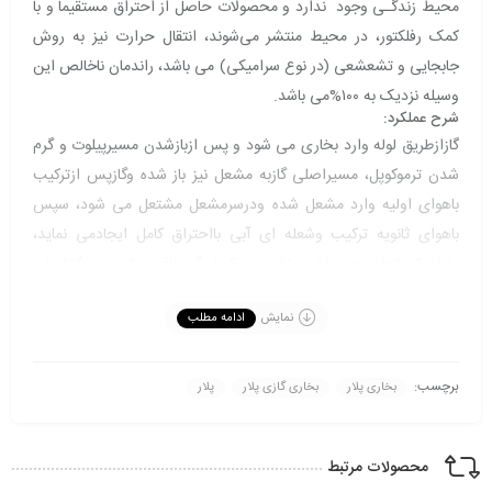
محیط زندگـی وجود ندارد و محصولات حاصل از احتراق مستقیماً و با
کمک رفلکتور، در محیط منتشر می‌شوند، انتقال حرارت نیز به روش
جابجایی و تشعشعی (در نوع سرامیکی) می باشد، راندمان ناخالص این
وسیله نزدیک به ۱۰۰%می باشد.
شرح عملکرد:
گازازطریق لوله وارد بخاری می شود و پس ازبازشدن مسیرپیلوت و گرم
شدن ترموکوپل، مسیراصلی گازبه مشعل نیز باز شده وگازپس ازترکیب
باهوای اولیه وارد مشعل شده ودرسرمشعل مشتعل می شود، سپس
باهوای ثانویه ترکیب وشعله ای آبی بااحتراق کامل ایجادمی نماید،
مادامیکه شعله وجودداشته باشدوترموکوپل گرم باقی بماند،مسیرگازاصلی
بازمی باشدولی به محض هرگونه اختلال درشعله، قطع شدن گاز و یا
نمایش
ادامه مطلب
خرابی ترموکوپل، مسیرگازبسته می شود تا ایمنی لازم راایجاد نماید،
همچنین این محصول مجهزبه سیستم ایمنی ازنوع ODS می باشد،این
ایمنی به گونه ای است که اگر میزان اکسیژن محیط کمتر از ۱۸% شود،
برچسب:
بخاری پلار
بخاری گازی پلار
پلار
منبع تغذیه گاز را به طور خودکار قطع میکند تا مقدار اکسیژن محیط
کمتر از حد تعیین شده مجاز افت نکند، دراین زمان میزان گازهای
محصولات مرتبط
آلاینده سمی مانندمنوکسیدکربن(CO)نیز در حد مجاز می باشد،