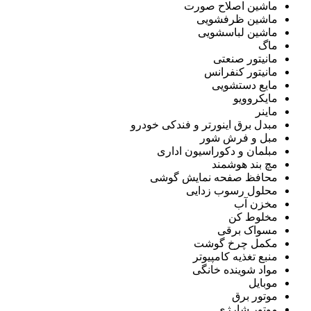
ماشین اصلاح صورت
ماشین ظرفشویی
ماشین لباسشویی
ماگ
مانیتور صنعتی
مانیتور کنفرانس
مایع دستشویی
مایکروویو
ماینر
مبدل برق اینورتر و فندکی خودرو
مبل و فرش شور
مبلمان و دکوراسیون اداری
مچ بند هوشمند
محافظ صفحه نمایش گوشی
محلول رسوب زدایی
مخزن آب
مخلوط کن
مسواک برقی
مکمل چرخ گوشت
منبع تغذیه کامپیوتر
مواد شوینده خانگی
موبایل
موتور برق
موتور شارژی