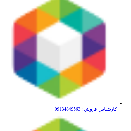
کارشناس فروش : 09134849563