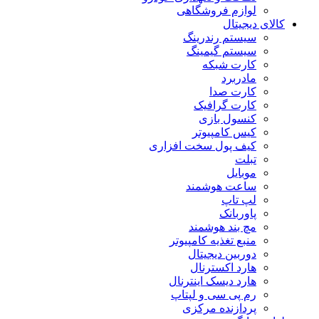
لوازم فروشگاهی
کالای دیجیتال
سیستم رندرینگ
سیستم گیمینگ
کارت شبکه
مادربرد
کارت صدا
کارت گرافیک
کنسول بازی
کیس کامپیوتر
کیف پول سخت افزاری
تبلت
موبایل
ساعت هوشمند
لپ تاپ
پاوربانک
مچ بند هوشمند
منبع تغذیه کامپیوتر
دوربین دیجیتال
هارد اکسترنال
هارد دیسک اینترنال
رم پی سی و لپتاپ
پردازنده مرکزی