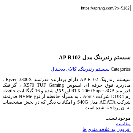
سیستم رندرینگ مدل AP R102
Categories
سیستم رندرینگ
,
کالای دیجیتال
سیستم رندرینگ AP R102 دارای پردازنده قدرتمند Ryzen 3800X ،
مادربرد فوق حرفه ای ایسوس X570 TUF Gaming ، گرافیک
قدرتمند RTX 2060 Super 8GB اورکلاک شده و 16 گیگابایت حافظه
رم DDR4 شرکت Aorus ، به همراه حافظه از نوع NVMe قدرتمند
شرکت ADATA مدل S40G و امکانات دیگر که در بخش مشخصات
به آن پرداخته شده است.
موجود نیست
مقایسه
افزودن به علاقه مندی ها