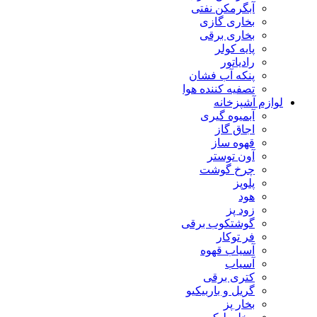
آبگرمکن نفتی
بخاری گازی
بخاری برقی
پایه کولر
رادیاتور
پنکه آب فشان
تصفیه کننده هوا
لوازم آشپزخانه
آبمیوه گیری
اجاق گاز
قهوه ساز
آون توستر
چرخ گوشت
پلوپز
هود
زود پز
گوشتکوب برقی
فر توکار
آسیاب قهوه
آسیاب
کتری برقی
گریل و باربیکیو
بخار پز