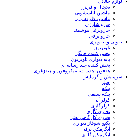
لوازم خانگی
یخچال و فریزر
ماشین لباسشویی
ماشین ظرفشویی
جارو شارژی
جاروبرقی هوشمند
جارو برقی
صوتی و تصویری
تلویزیون
پخش کننده خانگی
پایه دیواری تلویزیون
پخش کننده چند رسانه ای
هدفون، هدست، میکروفون و هندزفری
سرمایش و گرمایش
چیلر
پنکه
پنکه سقفی
کولر آبی
کولرگازی
بخاری گازی
بخاری کارگاهی نفتی
پکیج شوفاژ دیواری
آبگرمکن برقی
آبگرمکن گازی