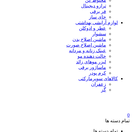
مخلوط کن
ترازو دیجیتال
فر برقی
چای ساز
لوازم آرایشی بهداشتی
عطر و ادوکلن
سشوار
ماشین اصلاح بدن
ماشین اصلاح صورت
عینک زنانه و مردانه
حالت دهنده مو
لیزر موهای زائد
ماساژور برقی
کرم پودر
کالاهای سوپرمارکتی
زعفران
گز
0
تمام دسته ها
تمام دسته ها