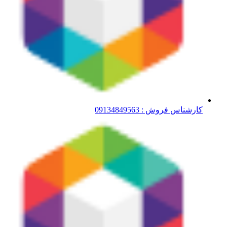
کارشناس فروش : 09134849563