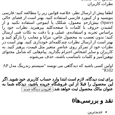
نظرات کاربران
لطفا پیش از ارسال نظر، خلاصه قوانین زیر را مطالعه کنید: فارسی
بنویسید و از کیبورد فارسی استفاده کنید. بهتر است از فضای خالی
(Space) بیش‌از‌حدِ معمول، شکلک یا ایموجی استفاده نکنید و از
کشیدن حروف یا کلمات با صفحه‌کلید بپرهیزید. نظرات خود را
براساس تجربه و استفاده‌ی عملی و با دقت به نکات فنی ارسال
کنید؛ بدون تعصب به محصول خاص، مزایا و معایب را بازگو کنید و
بهتر است از ارسال نظرات چندکلمه‌‌ای خودداری کنید. بهتر است در
نظرات خود از تمرکز روی عناصر متغیر مثل قیمت، پرهیز کنید. به
کاربران و سایر اشخاص احترام بگذارید. پیام‌هایی که شامل محتوای
توهین‌آمیز و کلمات نامناسب باشند، حذف می‌شوند.
اولین کسی باشید که دیدگاهی می نویسد “سیستم رندرینگ مدل AP
R102”
برای ثبت دیدگاه، لازم است ابتدا وارد حساب کاربری خود شوید. اگر
این محصول را قبلا از این فروشگاه خریده باشید، دیدگاه شما به
عنوان مالک محصول ثبت خواهد شد.
افزودن دیدگاه جدید
نقد و بررسی‌ها
0
جدیدترین