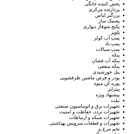
پخش کننده خانگی
پردازنده مرکزی
پرزگیر لباس
پشمک ساز
پکیج شوفاژ دیواری
پلوپز
پمپ آب کولر
پمپ باد
پمپ سیالات
پنکه
پنکه آب فشان
پنکه سقفی
پنل خورشیدی
پودر و قرص ماشین ظرفشویی
پوره کن میوه
پیتزاپز
پیشنهاد ویژه
تبلت
تجهیزات برق و اتوماسیون صنعتی
تجهیزات تردد، حفاظت و امنیت
تجهیزات شبکه و ارتباطات
تجهیزات و قطعات سرویس بهداشتی
تخم مرغ پز