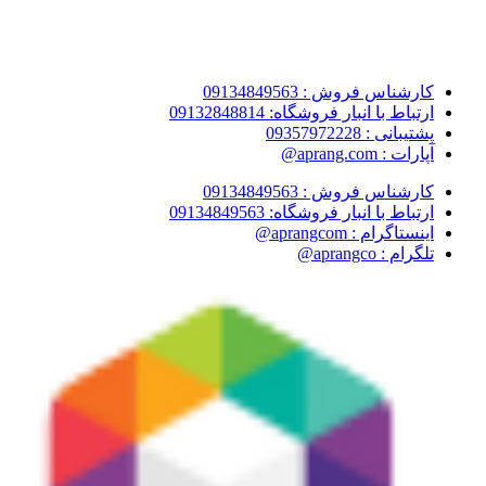
کارشناس فروش : 09134849563
ارتباط با انبار فروشگاه: 09132848814
پشتیبانی : 09357972228
آپارات : aprang.com@
کارشناس فروش : 09134849563
ارتباط با انبار فروشگاه: 09134849563
اینستاگرام : aprangcom@
تلگرام : aprangco@