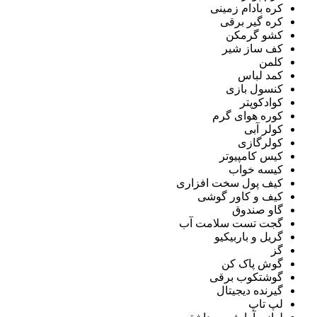
کره بادام زمینی
کره گیر برقی
کشو گرمکن
کف ساز شیر
کلمن
کمد لباس
کنسول بازی
کوادکوپتر
کوره هوای گرم
کولر آبی
کولرگازی
کیس کامپیوتر
کیسه خواب
کیف پول سخت افزاری
کیف و کاور گوشی
گاو صندوق
گجت تست سلامت آب
گریل و باربیکیو
گز
گوش پاک کن
گوشتکوب برقی
گیرنده دیجیتال
لپ تاپ