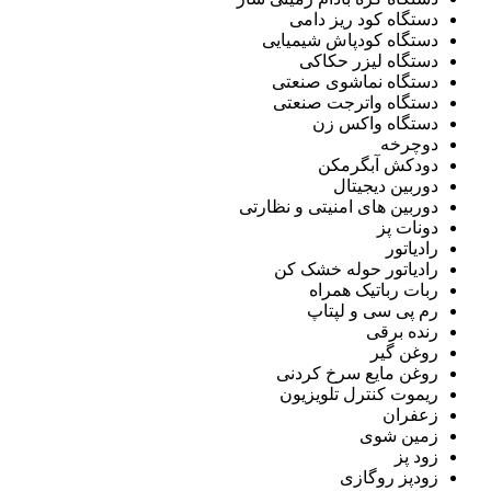
دستگاه کود ریز دامی
دستگاه کودپاش شیمیایی
دستگاه لیزر حکاکی
دستگاه نماشوی صنعتی
دستگاه واترجت صنعتی
دستگاه واکس زن
دوچرخه
دودکش آبگرمکن
دوربین دیجیتال
دوربین های امنیتی و نظارتی
دونات پز
رادیاتور
رادیاتور حوله خشک کن
ربات رباتیک همراه
رم پی سی و لپتاپ
رنده برقی
روغن گیر
روغن مایع سرخ کردنی
ریموت کنترل تلویزیون
زعفران
زمین شوی
زود پز
زودپز روگازی