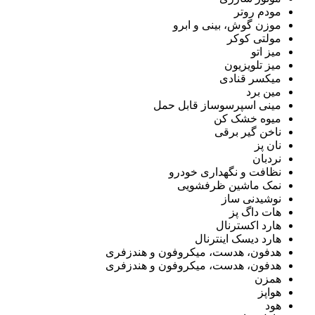
مودم روتر
موزن گوش، بینی و ابرو
مولتی کوکر
میز اتو
میز تلویزیون
میکسر قنادی
مین برد
مینی اسپرسوساز قابل حمل
میوه خشک کن
ناخن گیر برقی
نان پز
نردبان
نظافت و نگهداری خودرو
نمک ماشین ظرفشویی
نوشیدنی ساز
هات داگ پز
هارد اکسترنال
هارد دیسک اینترنال
هدفون، هدست، میکروفون و هندزفری
هدفون، هدست، میکروفون و هندزفری
همزن
هواپز
هود