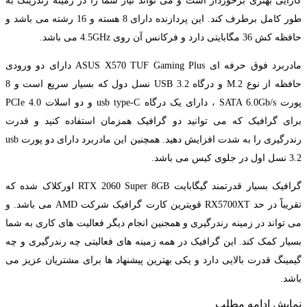
کارایی بهتری برخوردار است و می تواند نیاز شما را در زمینه رندرینگ به
طور کامل برطرف کند. این پردازنده دارای 8 هسته و 16 رشته می باشد و
حافظه کش 36 مگابایتی دارد و فرکانس آن روی 4.5GHz می باشد.
مادربرد فوق حرفه ای ASUS X570 TUF Gaming Plus دارای دو ورودی
حافظه از نوع M.2 و درگاه USB 3.2 نسل دول که بسیار سریع است و 8
پورت SATA 6.0Gb/s ، دارای یک درگاه usb type-C و دو اسلات PCIe 4.0
برای گرافیک که می توانید دو گرافیک همزمان استفاده کنید و قدرت
رندرگیری را به شدت افزایش دهید. همچنین این مادربرد دارای دو پورت usb
3.2 نسل اول در جلوی کیس می باشد.
گرافیک بسیار قدرتمند گیگابایت RTX 2060 Super 8GB اورکلاک شده که
تقریباً در حد RX5700XT قویترین کارت گرافیک شرکت AMD می باشد. و
می تواند در زمینه رندرگیری و همجنین انجام دیگر فعالیت های کاری به شما
بسیار کمک کند. این گرافیک در همه زمینه های فعالیتی چه رندرگیری و چه
گیمینگ قدرت بالایی دارد و یکی بهترین پیشنهاد ها برای مشتریان عزیز می
باشد.
نمایش
ادامه مطلب