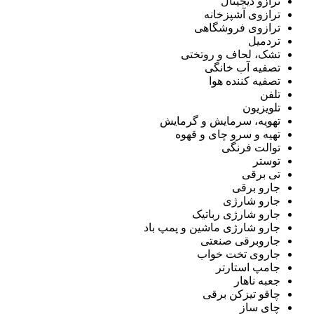
ترازو دیجیتال
ترازوی آشپزخانه
ترازوی فروشگاهی
تردمیل
تشک، لحاف و روتختی
تصفیه آب خانگی
تصفیه کننده هوا
تلفن
تلویزیون
تهویه، سرمایش و گرمایش
تهیه و سرو چای و قهوه
توالت فرنگی
توستر
تی برقی
جارو برقی
جارو شارژی
جارو شارژی رباتیک
جارو شارژی ماشین و پمپ باد
جاروبرقی صنعتی
جاروی تخت خواب
جامپ استارتر
جعبه ناهار
چاقو تیزکن برقی
چای ساز