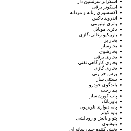
اسکرابر سرنشین دار
اسکوتر برقی
اکسسوری زنانه و مردانه
اندروید باکس
باتری لیتیومی
باتری موبایل
باربیکیو زغالی،گازی
بخار پز
بخارساز
بخارشوی
بخاری برقی
بخاری کارگاهی نفتی
بخاری گازی
برس حرارتی
بستنی ساز
بلندگوی خودرو
بند رخت
پاپ کورن ساز
پاوربانک
پایه دیواری تلویزیون
پایه کولر
پتو و بالش و روبالشی
پتوشوی
پخش کننده چند رسانه ای