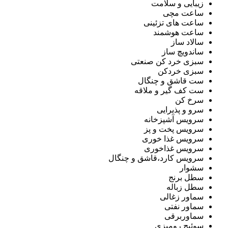
زیبایی و سلامت
ساعت مچی
ساعت های تزئینی
ساعت هوشمند
سالاد ساز
ساندویچ ساز
سبزی خرد کن صنعتی
سبزی خردکن
ست قاشق و چنگال
ست کف گیر و ملاقه
سرخ کن
سرو و پذیرایی
سرویس آشپزخانه
سرویس پخت و پز
سرویس غذا خوری
سرویس غذاخوری
سرویس کارد،قاشق و چنگال
سشوار
سطل برنج
سطل زباله
سماور زغالی
سماور نفتی
سماوربرقی
سوئیچ رومیزی