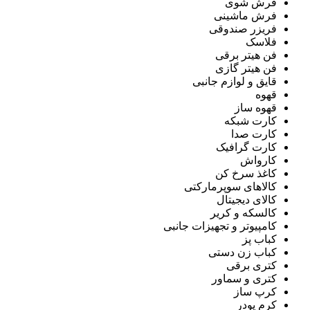
فرش شوی
فرش ماشینی
فریزر صندوقی
فلاسک
فن هیتر برقی
فن هیتر گازی
قایق و لوازم جانبی
قهوه
قهوه ساز
کارت شبکه
کارت صدا
کارت گرافیک
کارواش
کاغذ سرخ کن
کالاهای سوپرمارکتی
کالای دیجیتال
کالسکه و کریر
کامپیوتر و تجهیزات جانبی
کباب پز
کباب زن دستی
کتری برقی
کتری و سماور
کرپ ساز
کرم پودر