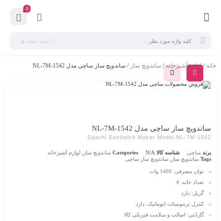
0
تمام دسته ها
خانه
/
لوازم آشپزخانه
/
ساندویچ ساز
/ ساندویچ ساز ساچی مدل NL-7M-1542
ساندویچ ساز ساچی مدل NL-7M-1542
Saachi Sandwich Maker Model NL-7M-1542
برند
ساچی
شناسه کالا
N/A
Categories
ساندویچ ساز
,
لوازم آشپزخانه
Tags
ساندویچ ساز
,
ساندویچ ساز ساچی
توان مصرفی: 1400 وات
تعداد خانه: 4
گریل: دارد
کنترل ترموستات اتوماتیک: دارد
گارانتی: اصالت و سلامت فیزیکی کالا