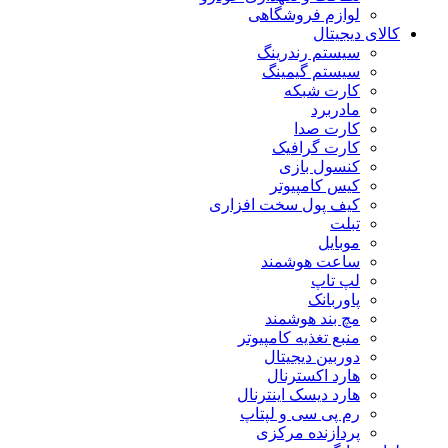
لوازم فروشگاهی
کالای دیجیتال
سیستم رندرینگ
سیستم گیمینگ
کارت شبکه
مادربرد
کارت صدا
کارت گرافیک
کنسول بازی
کیس کامپیوتر
کیف پول سخت افزاری
تبلت
موبایل
ساعت هوشمند
لپ تاپ
پاوربانک
مچ بند هوشمند
منبع تغذیه کامپیوتر
دوربین دیجیتال
هارد اکسترنال
هارد دیسک اینترنال
رم پی سی و لپتاپ
پردازنده مرکزی