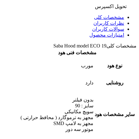
تحویل اکسپرس
مشخصات کلی
نظرات کاربران
سوالات کاربران
امتیازات محصول
مشخصات کلی
Saba Hood model ECO 19
مشخصات فنی هود
نوع هود
مورب
روشنایی
دارد
بدون فیلتر
سایز : 90
سویچ مکانیکی
سایر مشخصات هود
مجهز به ترموگارد ( محافظ حرارتی )
مجهز به لامپ SMD
موتور سه دور