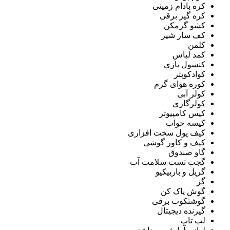
کره بادام زمینی
کره گیر برقی
کشو گرمکن
کف ساز شیر
کلمن
کمد لباس
کنسول بازی
کوادکوپتر
کوره هوای گرم
کولر آبی
کولرگازی
کیس کامپیوتر
کیسه خواب
کیف پول سخت افزاری
کیف و کاور گوشی
گاو صندوق
گجت تست سلامت آب
گریل و باربیکیو
گز
گوش پاک کن
گوشتکوب برقی
گیرنده دیجیتال
لپ تاپ