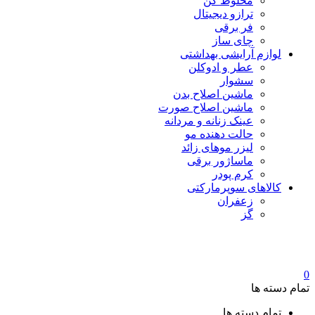
مخلوط کن
ترازو دیجیتال
فر برقی
چای ساز
لوازم آرایشی بهداشتی
عطر و ادوکلن
سشوار
ماشین اصلاح بدن
ماشین اصلاح صورت
عینک زنانه و مردانه
حالت دهنده مو
لیزر موهای زائد
ماساژور برقی
کرم پودر
کالاهای سوپرمارکتی
زعفران
گز
0
تمام دسته ها
تمام دسته ها