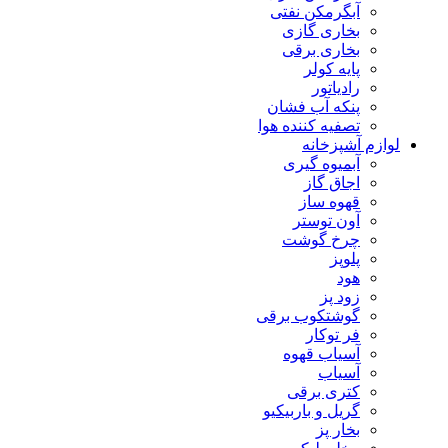
آبگرمکن نفتی
بخاری گازی
بخاری برقی
پایه کولر
رادیاتور
پنکه آب فشان
تصفیه کننده هوا
لوازم آشپزخانه
آبمیوه گیری
اجاق گاز
قهوه ساز
آون توستر
چرخ گوشت
پلوپز
هود
زود پز
گوشتکوب برقی
فر توکار
آسیاب قهوه
آسیاب
کتری برقی
گریل و باربیکیو
بخار پز