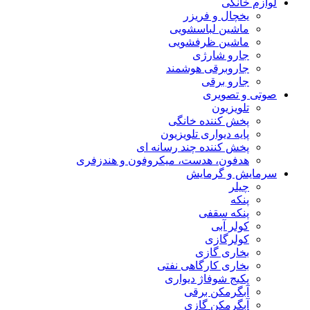
لوازم خانگی
یخچال و فریزر
ماشین لباسشویی
ماشین ظرفشویی
جارو شارژی
جاروبرقی هوشمند
جارو برقی
صوتی و تصویری
تلویزیون
پخش کننده خانگی
پایه دیواری تلویزیون
پخش کننده چند رسانه ای
هدفون، هدست، میکروفون و هندزفری
سرمایش و گرمایش
چیلر
پنکه
پنکه سقفی
کولر آبی
کولرگازی
بخاری گازی
بخاری کارگاهی نفتی
پکیج شوفاژ دیواری
آبگرمکن برقی
آبگرمکن گازی