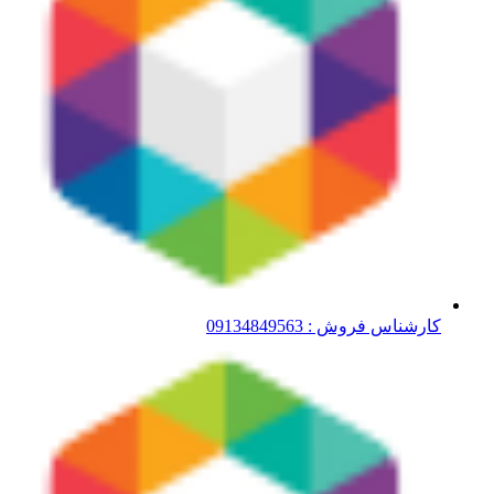
کارشناس فروش : 09134849563