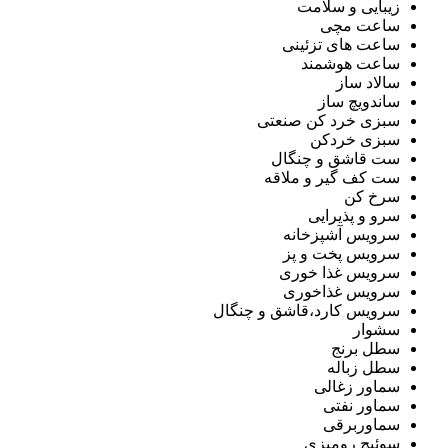
زیبایی و سلامت
ساعت مچی
ساعت های تزئینی
ساعت هوشمند
سالاد ساز
ساندویچ ساز
سبزی خرد کن صنعتی
سبزی خردکن
ست قاشق و چنگال
ست کف گیر و ملاقه
سرخ کن
سرو و پذیرایی
سرویس آشپزخانه
سرویس پخت و پز
سرویس غذا خوری
سرویس غذاخوری
سرویس کارد،قاشق و چنگال
سشوار
سطل برنج
سطل زباله
سماور زغالی
سماور نفتی
سماوربرقی
سوئیچ رومیزی