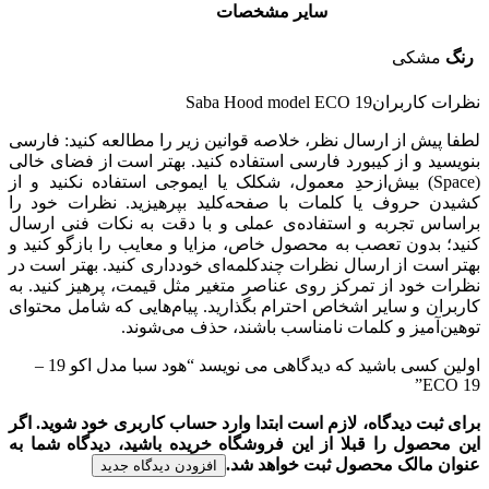
سایر مشخصات
رنگ
مشکی
نظرات کاربران
Saba Hood model ECO 19
لطفا پیش از ارسال نظر، خلاصه قوانین زیر را مطالعه کنید: فارسی
بنویسید و از کیبورد فارسی استفاده کنید. بهتر است از فضای خالی
(Space) بیش‌از‌حدِ معمول، شکلک یا ایموجی استفاده نکنید و از
کشیدن حروف یا کلمات با صفحه‌کلید بپرهیزید. نظرات خود را
براساس تجربه و استفاده‌ی عملی و با دقت به نکات فنی ارسال
کنید؛ بدون تعصب به محصول خاص، مزایا و معایب را بازگو کنید و
بهتر است از ارسال نظرات چندکلمه‌‌ای خودداری کنید. بهتر است در
نظرات خود از تمرکز روی عناصر متغیر مثل قیمت، پرهیز کنید. به
کاربران و سایر اشخاص احترام بگذارید. پیام‌هایی که شامل محتوای
توهین‌آمیز و کلمات نامناسب باشند، حذف می‌شوند.
اولین کسی باشید که دیدگاهی می نویسد “هود سبا مدل اکو 19 –
ECO 19”
برای ثبت دیدگاه، لازم است ابتدا وارد حساب کاربری خود شوید. اگر
این محصول را قبلا از این فروشگاه خریده باشید، دیدگاه شما به
عنوان مالک محصول ثبت خواهد شد.
افزودن دیدگاه جدید