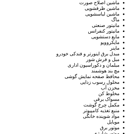
ماشین اصلاح صورت
ماشین ظرفشویی
ماشین لباسشویی
ماگ
مانیتور صنعتی
مانیتور کنفرانس
مایع دستشویی
مایکروویو
ماینر
مبدل برق اینورتر و فندکی خودرو
مبل و فرش شور
مبلمان و دکوراسیون اداری
مچ بند هوشمند
محافظ صفحه نمایش گوشی
محلول رسوب زدایی
مخزن آب
مخلوط کن
مسواک برقی
مکمل چرخ گوشت
منبع تغذیه کامپیوتر
مواد شوینده خانگی
موبایل
موتور برق
موتور شارژی