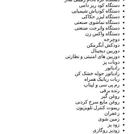
دستگاه کود ریز دامی
دستگاه کودپاش شیمیایی
دستگاه لیزر حکاکی
دستگاه نماشوی صنعتی
دستگاه واترجت صنعتی
دستگاه واکس زن
دوچرخه
دودکش آبگرمکن
دوربین دیجیتال
دوربین های امنیتی و نظارتی
دونات پز
رادیاتور
رادیاتور حوله خشک کن
ربات رباتیک همراه
رم پی سی و لپتاپ
رنده برقی
روغن گیر
روغن مایع سرخ کردنی
ریموت کنترل تلویزیون
زعفران
زمین شوی
زود پز
زودپز روگازی