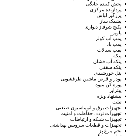
پخش کننده خانگی
پردازنده مرکزی
پرزگیر لباس
پشمک ساز
پکیج شوفاژ دیواری
پلوپز
پمپ آب کولر
پمپ باد
پمپ سیالات
پنکه
پنکه آب فشان
پنکه سقفی
پنل خورشیدی
پودر و قرص ماشین ظرفشویی
پوره کن میوه
پیتزاپز
پیشنهاد ویژه
تبلت
تجهیزات برق و اتوماسیون صنعتی
تجهیزات تردد، حفاظت و امنیت
تجهیزات شبکه و ارتباطات
تجهیزات و قطعات سرویس بهداشتی
تخم مرغ پز