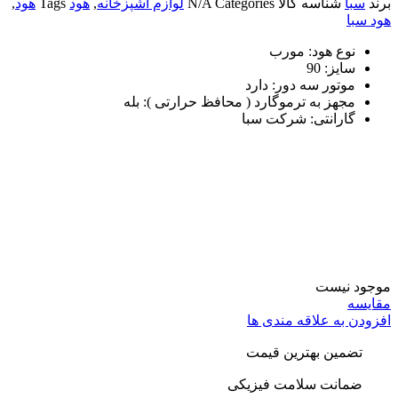
برند
سبا
شناسه کالا
Categories
N/A
لوازم آشپزخانه
,
هود
Tags
هود
,
هود سبا
نوع هود: مورب
سایز: 90
موتور سه دور: دارد
مجهز به ترموگارد ( محافظ حرارتی ): بله
گارانتی: شرکت سبا
موجود نیست
مقایسه
افزودن به علاقه مندی ها
تضمین بهترین قیمت
ضمانت سلامت فیزیکی