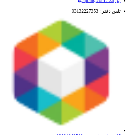
آپارات : aprang.com@
تلفن دفتر : 03132227353