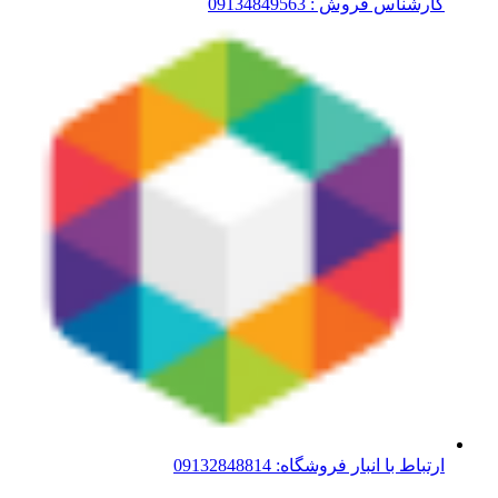
کارشناس فروش : 09134849563
ارتباط با انبار فروشگاه: 09132848814