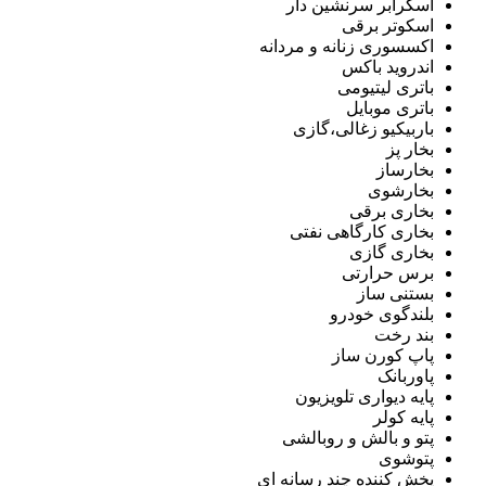
اسکرابر سرنشین دار
اسکوتر برقی
اکسسوری زنانه و مردانه
اندروید باکس
باتری لیتیومی
باتری موبایل
باربیکیو زغالی،گازی
بخار پز
بخارساز
بخارشوی
بخاری برقی
بخاری کارگاهی نفتی
بخاری گازی
برس حرارتی
بستنی ساز
بلندگوی خودرو
بند رخت
پاپ کورن ساز
پاوربانک
پایه دیواری تلویزیون
پایه کولر
پتو و بالش و روبالشی
پتوشوی
پخش کننده چند رسانه ای