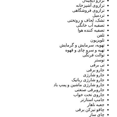
ترازو دیجیتال
ترازوی آشپزخانه
ترازوی فروشگاهی
تردمیل
تشک، لحاف و روتختی
تصفیه آب خانگی
تصفیه کننده هوا
تلفن
تلویزیون
تهویه، سرمایش و گرمایش
تهیه و سرو چای و قهوه
توالت فرنگی
توستر
تی برقی
جارو برقی
جارو شارژی
جارو شارژی رباتیک
جارو شارژی ماشین و پمپ باد
جاروبرقی صنعتی
جاروی تخت خواب
جامپ استارتر
جعبه ناهار
چاقو تیزکن برقی
چای ساز