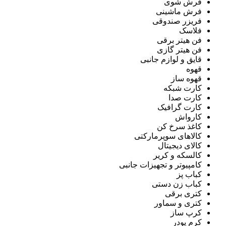
فرش شوی
فرش ماشینی
فریزر صندوقی
فلاسک
فن هیتر برقی
فن هیتر گازی
قایق و لوازم جانبی
قهوه
قهوه ساز
کارت شبکه
کارت صدا
کارت گرافیک
کارواش
کاغذ سرخ کن
کالاهای سوپرمارکتی
کالای دیجیتال
کالسکه و کریر
کامپیوتر و تجهیزات جانبی
کباب پز
کباب زن دستی
کتری برقی
کتری و سماور
کرپ ساز
کرم پودر