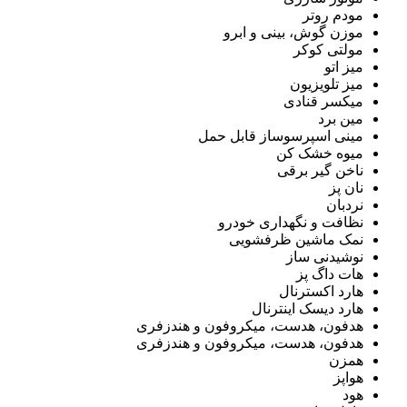
مودم روتر
موزن گوش، بینی و ابرو
مولتی کوکر
میز اتو
میز تلویزیون
میکسر قنادی
مین برد
مینی اسپرسوساز قابل حمل
میوه خشک کن
ناخن گیر برقی
نان پز
نردبان
نظافت و نگهداری خودرو
نمک ماشین ظرفشویی
نوشیدنی ساز
هات داگ پز
هارد اکسترنال
هارد دیسک اینترنال
هدفون، هدست، میکروفون و هندزفری
هدفون، هدست، میکروفون و هندزفری
همزن
هواپز
هود