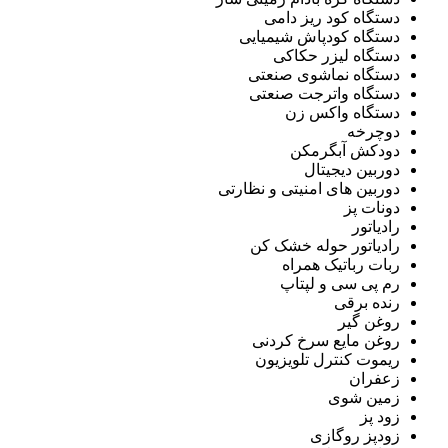
دستگاه کود ریز دامی
دستگاه کودپاش شیمیایی
دستگاه لیزر حکاکی
دستگاه نماشوی صنعتی
دستگاه واترجت صنعتی
دستگاه واکس زن
دوچرخه
دودکش آبگرمکن
دوربین دیجیتال
دوربین های امنیتی و نظارتی
دونات پز
رادیاتور
رادیاتور حوله خشک کن
ربات رباتیک همراه
رم پی سی و لپتاپ
رنده برقی
روغن گیر
روغن مایع سرخ کردنی
ریموت کنترل تلویزیون
زعفران
زمین شوی
زود پز
زودپز روگازی