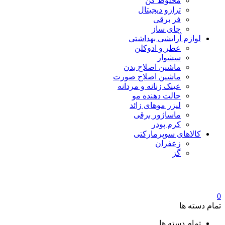
مخلوط کن
ترازو دیجیتال
فر برقی
چای ساز
لوازم آرایشی بهداشتی
عطر و ادوکلن
سشوار
ماشین اصلاح بدن
ماشین اصلاح صورت
عینک زنانه و مردانه
حالت دهنده مو
لیزر موهای زائد
ماساژور برقی
کرم پودر
کالاهای سوپرمارکتی
زعفران
گز
0
تمام دسته ها
تمام دسته ها