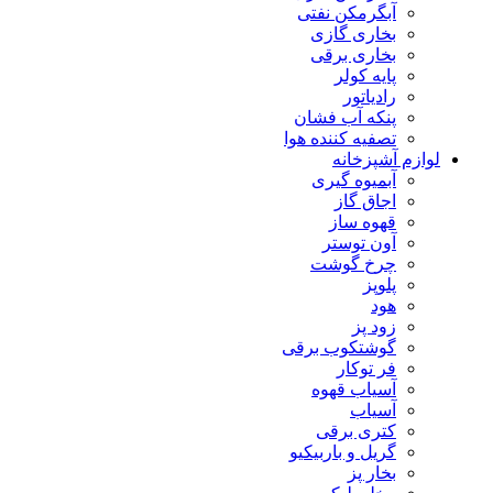
آبگرمکن نفتی
بخاری گازی
بخاری برقی
پایه کولر
رادیاتور
پنکه آب فشان
تصفیه کننده هوا
لوازم آشپزخانه
آبمیوه گیری
اجاق گاز
قهوه ساز
آون توستر
چرخ گوشت
پلوپز
هود
زود پز
گوشتکوب برقی
فر توکار
آسیاب قهوه
آسیاب
کتری برقی
گریل و باربیکیو
بخار پز