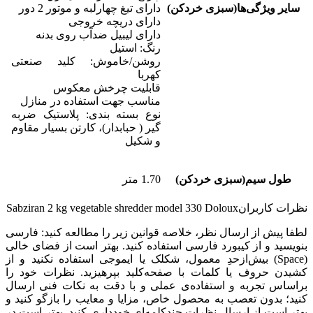
سایر ویژگی‌ها(سبزی خردکن)
دارای تیغ چهارلبه و موتور 2 دور
دارای دریچه خروجی
دارای لیبیل ضدآب روی بدنه
رنگ: استیل
روشن/خاموش: کلید صنعتی
کهربا
قابلیت چرخش معکوس
مناسب جهت استفاده در منازل
نوع بسته بندی: پلاستیک ضربه
گیر ( حبابدار)، کارتن بسیار مقاوم
و شکیل
طول سیم(سبزی خردکن)
1.70 متر
نظرات کاربران
Sabziran 2 kg vegetable shredder model 330 Doloux
لطفا پیش از ارسال نظر، خلاصه قوانین زیر را مطالعه کنید: فارسی
بنویسید و از کیبورد فارسی استفاده کنید. بهتر است از فضای خالی
(Space) بیش‌از‌حدِ معمول، شکلک یا ایموجی استفاده نکنید و از
کشیدن حروف یا کلمات با صفحه‌کلید بپرهیزید. نظرات خود را
براساس تجربه و استفاده‌ی عملی و با دقت به نکات فنی ارسال
کنید؛ بدون تعصب به محصول خاص، مزایا و معایب را بازگو کنید و
بهتر است از ارسال نظرات چندکلمه‌‌ای خودداری کنید. بهتر است در