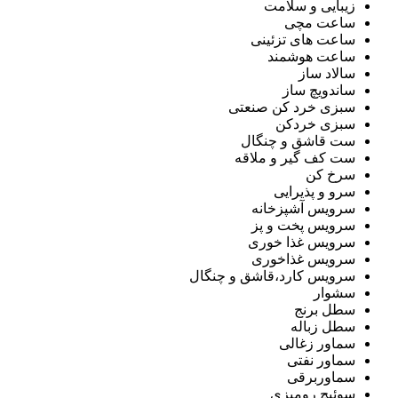
زیبایی و سلامت
ساعت مچی
ساعت های تزئینی
ساعت هوشمند
سالاد ساز
ساندویچ ساز
سبزی خرد کن صنعتی
سبزی خردکن
ست قاشق و چنگال
ست کف گیر و ملاقه
سرخ کن
سرو و پذیرایی
سرویس آشپزخانه
سرویس پخت و پز
سرویس غذا خوری
سرویس غذاخوری
سرویس کارد،قاشق و چنگال
سشوار
سطل برنج
سطل زباله
سماور زغالی
سماور نفتی
سماوربرقی
سوئیچ رومیزی