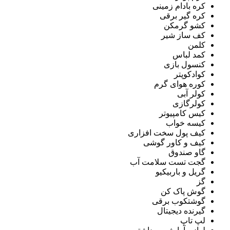
کره بادام زمینی
کره گیر برقی
کشو گرمکن
کف ساز شیر
کلمن
کمد لباس
کنسول بازی
کوادکوپتر
کوره هوای گرم
کولر آبی
کولرگازی
کیس کامپیوتر
کیسه خواب
کیف پول سخت افزاری
کیف و کاور گوشی
گاو صندوق
گجت تست سلامت آب
گریل و باربیکیو
گز
گوش پاک کن
گوشتکوب برقی
گیرنده دیجیتال
لپ تاپ