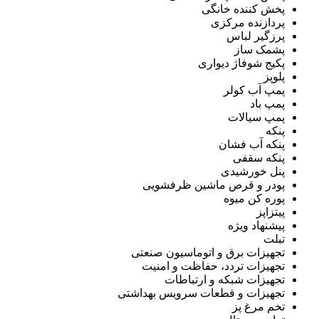
پخش کننده خانگی
پردازنده مرکزی
پرزگیر لباس
پشمک ساز
پکیج شوفاژ دیواری
پلوپز
پمپ آب کولر
پمپ باد
پمپ سیالات
پنکه
پنکه آب فشان
پنکه سقفی
پنل خورشیدی
پودر و قرص ماشین ظرفشویی
پوره کن میوه
پیتزاپز
پیشنهاد ویژه
تبلت
تجهیزات برق و اتوماسیون صنعتی
تجهیزات تردد، حفاظت و امنیت
تجهیزات شبکه و ارتباطات
تجهیزات و قطعات سرویس بهداشتی
تخم مرغ پز