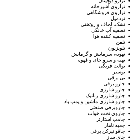
ترازو دیجیتال
ترازوی آشپزخانه
ترازوی فروشگاهی
تردمیل
تشک، لحاف و روتختی
تصفیه آب خانگی
تصفیه کننده هوا
تلفن
تلویزیون
تهویه، سرمایش و گرمایش
تهیه و سرو چای و قهوه
توالت فرنگی
توستر
تی برقی
جارو برقی
جارو شارژی
جارو شارژی رباتیک
جارو شارژی ماشین و پمپ باد
جاروبرقی صنعتی
جاروی تخت خواب
جامپ استارتر
جعبه ناهار
چاقو تیزکن برقی
چای ساز