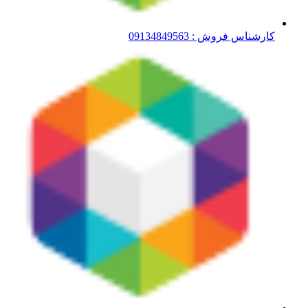
کارشناس فروش : 09134849563