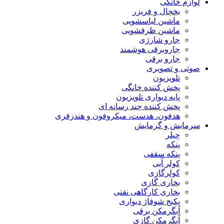
لوازم خانگی
یخچال و فریزر
ماشین لباسشویی
ماشین ظرفشویی
جارو شارژی
جاروبرقی هوشمند
جارو برقی
صوتی و تصویری
تلویزیون
پخش کننده خانگی
پایه دیواری تلویزیون
پخش کننده چند رسانه ای
هدفون، هدست، میکروفون و هندزفری
سرمایش و گرمایش
چیلر
پنکه
پنکه سقفی
کولر آبی
کولرگازی
بخاری گازی
بخاری کارگاهی نفتی
پکیج شوفاژ دیواری
آبگرمکن برقی
آبگرمکن گازی