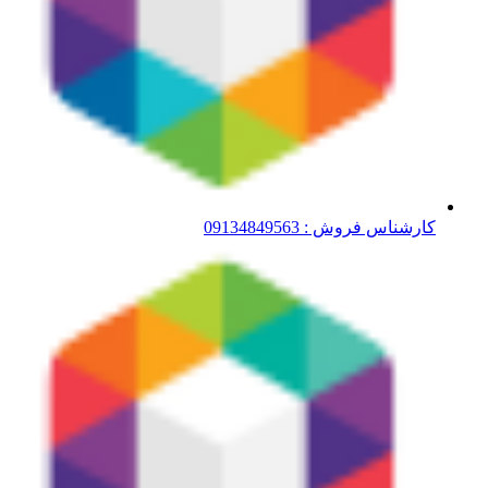
کارشناس فروش : 09134849563