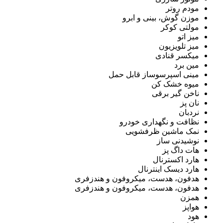
مودم روتر
موزن گوش، بینی و ابرو
مولتی کوکر
میز اتو
میز تلویزیون
میکسر قنادی
مین برد
مینی اسپرسوساز قابل حمل
میوه خشک کن
ناخن گیر برقی
نان پز
نردبان
نظافت و نگهداری خودرو
نمک ماشین ظرفشویی
نوشیدنی ساز
هات داگ پز
هارد اکسترنال
هارد دیسک اینترنال
هدفون، هدست، میکروفون و هندزفری
هدفون، هدست، میکروفون و هندزفری
همزن
هواپز
هود