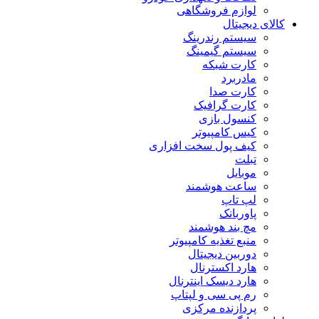
لوازم فروشگاهی
کالای دیجیتال
سیستم رندرینگ
سیستم گیمینگ
کارت شبکه
مادربرد
کارت صدا
کارت گرافیک
کنسول بازی
کیس کامپیوتر
کیف پول سخت افزاری
تبلت
موبایل
ساعت هوشمند
لپ تاپ
پاوربانک
مچ بند هوشمند
منبع تغذیه کامپیوتر
دوربین دیجیتال
هارد اکسترنال
هارد دیسک اینترنال
رم پی سی و لپتاپ
پردازنده مرکزی