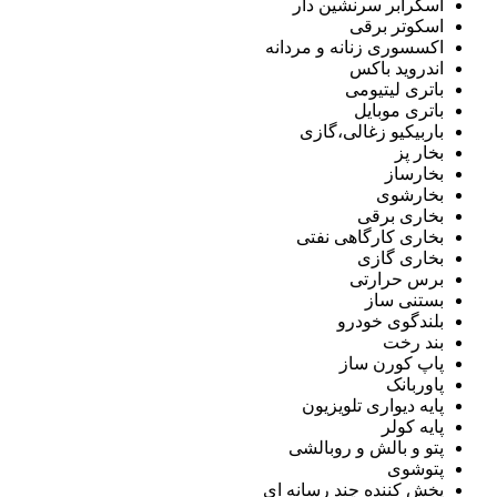
اسکرابر سرنشین دار
اسکوتر برقی
اکسسوری زنانه و مردانه
اندروید باکس
باتری لیتیومی
باتری موبایل
باربیکیو زغالی،گازی
بخار پز
بخارساز
بخارشوی
بخاری برقی
بخاری کارگاهی نفتی
بخاری گازی
برس حرارتی
بستنی ساز
بلندگوی خودرو
بند رخت
پاپ کورن ساز
پاوربانک
پایه دیواری تلویزیون
پایه کولر
پتو و بالش و روبالشی
پتوشوی
پخش کننده چند رسانه ای