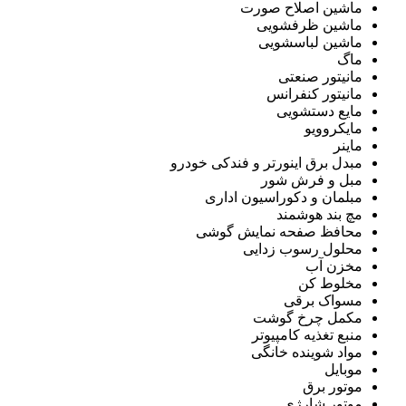
ماشین اصلاح صورت
ماشین ظرفشویی
ماشین لباسشویی
ماگ
مانیتور صنعتی
مانیتور کنفرانس
مایع دستشویی
مایکروویو
ماینر
مبدل برق اینورتر و فندکی خودرو
مبل و فرش شور
مبلمان و دکوراسیون اداری
مچ بند هوشمند
محافظ صفحه نمایش گوشی
محلول رسوب زدایی
مخزن آب
مخلوط کن
مسواک برقی
مکمل چرخ گوشت
منبع تغذیه کامپیوتر
مواد شوینده خانگی
موبایل
موتور برق
موتور شارژی