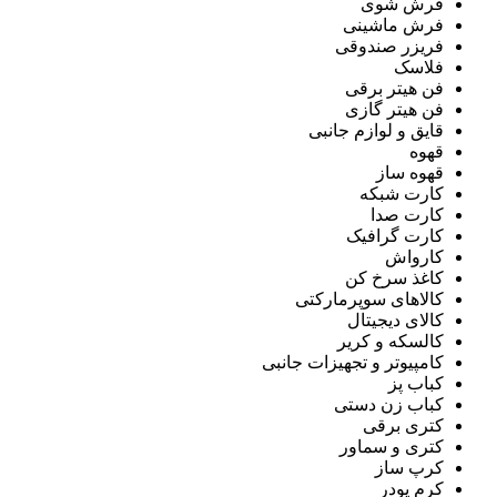
فرش شوی
فرش ماشینی
فریزر صندوقی
فلاسک
فن هیتر برقی
فن هیتر گازی
قایق و لوازم جانبی
قهوه
قهوه ساز
کارت شبکه
کارت صدا
کارت گرافیک
کارواش
کاغذ سرخ کن
کالاهای سوپرمارکتی
کالای دیجیتال
کالسکه و کریر
کامپیوتر و تجهیزات جانبی
کباب پز
کباب زن دستی
کتری برقی
کتری و سماور
کرپ ساز
کرم پودر