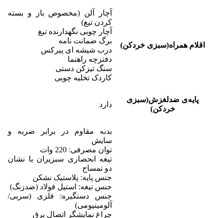
آچار آلن (مخصوص باز و بسته
کردن تیغ)
آچار چوبی نگهدارنده تیغ
برگ ضمانت نامه
اقلام همراه(سبزی خردکن)
درب شیشه ای پیرکس
دفترچه راهنما
سنگ تیزکن دستی
کاردک تخلیه چوبی
پایه‌ی ضدلغزش(سبزی
دارد
خردکن)
بدنه مقاوم در برابر ضربه و
سایش
توان مصرفی: 220 وات
تیغه انحصاری سبزیران با نشان
دو تمساح
جنس پایه: پلاستیک نشکن
جنس تیغه: استیل فولاد (ضدزنگ)
جنس دستگیره: فلزی (سربی/
آلومینیومی)
چراغ نمایشگر اتصال برق