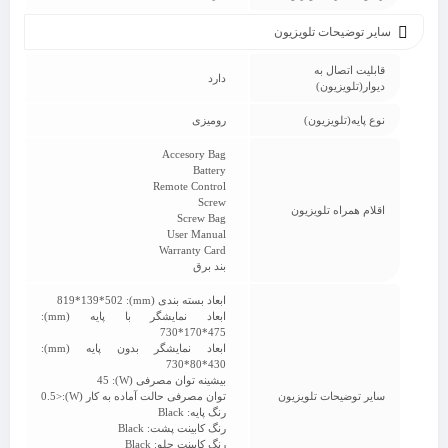
سایر توضیحات تلویزیون
قابلیت اتصال به
دارد
دیوار(تلویزیون)
نوع پایه(تلویزیون)
رومیزی
Accesory Bag
Battery
Remote Control
Screw
اقلام همراه تلویزیون
Screw Bag
User Manual
Warranty Card
بند برق
ابعاد بسته بندی (mm): 819*139*502
ابعاد نمایشگر با پایه (mm):
730*170*475
ابعاد نمایشگر بدون پایه (mm):
730*80*430
بیشینه توان مصرفی (W): 45
سایر توضیحات تلویزیون
توان مصرفی حالت آماده به کار (W):<0.5
رنگ پایه: Black
رنگ کابینت پشت: Black
رنگ کابینت جلو: Black