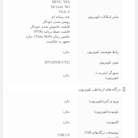
HEVC: YES
SD Card: NO
VGA: 0
سایر امکانات تلویزیون
چند رسانه ای
روشن شدن خودکار
قابلیت خاموش شدن خودکار
قابلیت ضبط برنامه (PVR)
ماشین زمان (Time Shift): ندارد
مجهز به تلتکست
رابط هوشمند تلویزیون
ندارد
تیونر تلویزیون
DTV(DVB-T/T2)
مرورگر اینترنت (
ندارد
تلویزیون)
درگاه های ارتباطی تلویزیون
ورودی آنتن(تلویزیون)
دارد
بلوتوث(تلویزیون)
ندارد
کامپوننت
ندارد
توضیحات درگاه‌های USB
USB 2.0
تلویزیون