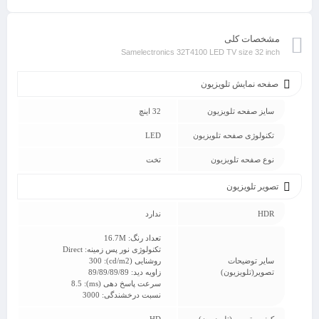
مشخصات کلی
Samelectronics 32T4100 LED TV size 32 inch
صفحه نمایش تلویزیون
سایز صفحه تلویزیون
32 اینچ
تکنولوژی صفحه تلویزیون
LED
نوع صفحه تلویزیون
تخت
تصویر تلویزیون
HDR
ندارد
تعداد رنگ: 16.7M
تکنولوژی نور پس زمینه: Direct
سایر توضیحات
روشنایی (cd/m2): 300
تصویر(تلویزیون)
زاویه دید: 89/89/89/89
سرعت پاسخ دهی (ms): 8.5
نسبت درخشندگی: 3000