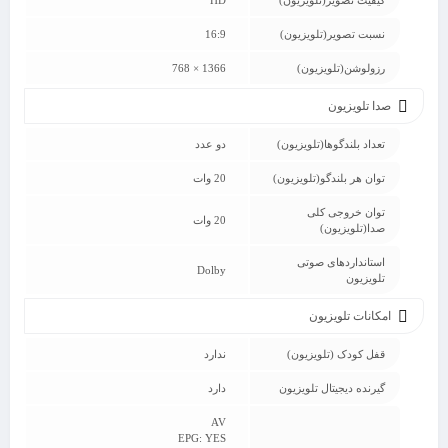
کیفیت تصویر(تلویزیون)
HD
نسبت تصویر(تلویزیون)
16:9
رزولوشن(تلویزیون)
1366 × 768
صدا تلویزیون
تعداد بلندگوها(تلویزیون)
دو عدد
توان هر بلندگو(تلویزیون)
20 وات
توان خروجی کلی
20 وات
صدا(تلویزیون)
استانداردهای صوتی
Dolby
تلویزیون
امکانات تلویزیون
قفل کودک (تلویزیون)
ندارد
گیرنده دیجیتال تلویزیون
دارد
AV
EPG: YES