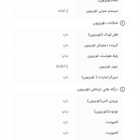
صدا(تلویزیون)
سیستم صوتی تلویزیون
2 کاناله
امکانات تلویزیون
قفل کودک (تلویزیون)
دارد
گیرنده دیجیتال تلویزیون
دارد
رابط هوشمند تلویزیون
ندارد
تیونر تلویزیون
DVBT2
مرورگر اینترنت ( تلویزیون)
دارد
درگاه های ارتباطی تلویزیون
ورودی آنتن(تلویزیون)
دارد
بلوتوث(تلویزیون)
ندارد
کامپوننت
دارد
کامپوزیت
دارد