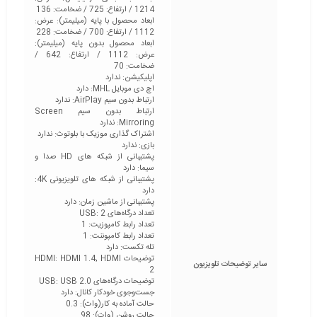
1214 / ارتفاع: 725 / ضخامت: 136
ابعاد محصول با پایه (میلیمتر): عرض:
1112 / ارتفاع: 700 / ضخامت: 228
ابعاد محصول بدون پایه (میلیمتر):
عرض: 1112 / ارتفاع: 642 /
ضخامت: 70
اپلیکیشن: ندارد
اچ دی موبایل MHL: دارد
ارتباط بدون سیم AirPlay: ندارد
ارتباط بدون سیم Screen
Mirroring: ندارد
اشتراک گذاری موزیک با بلوتوث: ندارد
بازی: ندارد
پشتیبانی از شبکه های HD صدا و
سیما: دارد
پشتیبانی از شبکه های تلویزیونی 4K:
دارد
پشتیبانی از ماشین زمان: دارد
تعداد درگاه‌های USB: 2
تعداد رابط کامپوزیت: 1
تعداد رابط کامپوننت: 1
تله تکست: دارد
توضیحات HDMI: HDMI 1.4, HDMI
سایر توضیحات تلویزیون
2
توضیحات درگاه‌های USB: USB 2.0
جست‌وجوی خودکار کانال: دارد
حالت آماده به کار(وات): 0.3
حالت روشن (وات): 98