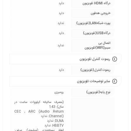
درگاه HDMI تلویزیون
دارد
خروجی هدفون
دارد
پورت شبکهLAN(تلویزیون)
ندارد
درگاهUSB(تلویزیون)
دارد
اتصال بی
ندارد
سیم(WIFI)تلویزیون
ریموت کنترل تلویزیون
ریموت کنترل(تلویزیون)
دارد
سایر توضیحات تلویزیون
نوع پایه(تلویزیون)
رومیزی
(مصرف سالیانه کیلووات ساعت در
سال): 143
CEC , ARC (Audio Return
Channel): ندارد
DLNA: ندارد
HBBTV: ندارد
ابعاد بسته‌بندی (میلیمتر): عرض: