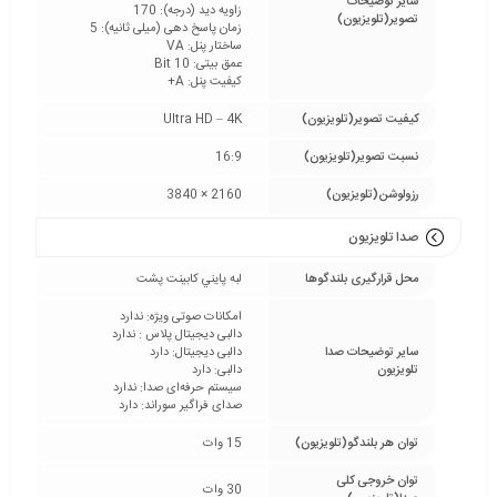
سایر توضیحات
زاویه دید (درجه): 170
تصویر(تلویزیون)
زمان پاسخ دهی (میلی ثانیه): 5
ساختار پنل: VA
عمق بیتی: 10 Bit
کیفیت پنل: A+
کیفیت تصویر(تلویزیون)
Ultra HD – 4K
نسبت تصویر(تلویزیون)
16:9
رزولوشن(تلویزیون)
2160 × 3840
صدا تلویزیون
محل قرارگیری بلندگوها
لبه پايني كابينت پشت
امکانات صوتی ویژه: ندارد
دالبی دیجیتال پلاس : ندارد
سایر توضیحات صدا
دالبی دیجیتال: دارد
تلویزیون
دالبی: دارد
سیستم حرفه‌ای صدا: ندارد
صدای فراگیر سوراند: دارد
توان هر بلندگو(تلویزیون)
15 وات
توان خروجی کلی
30 وات