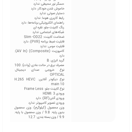
حسگر نور محیطی: ندارد
خاموش شدن خودکار: دارد
دستیار صوتی: ندارد
رابط کاربری هوما: ندارد
راهنمای الکترونیکی برنامه‌ها: دارد
رنگ کابینت جلو: نقره ای
شبکه‌های اجتماعی: ندارد
ضخامت كابينت: Slim -OD22
قابلیت ضبط برنامه (PVR): دارد
قابلیت موس: ندارد
کامپوزیت (Composite) (AV In):
دارد
گرید انرژی: B
مصرف برق در حالت عادی (وات): 100
نوع خروجی صدای دیجیتال:
OPTICAL
نوع دیکودر آنلاین: H.265 HEVC
main 10
نوع كابينت جلو: Frame Less
ورودی HDMI: 3
ورودی آنتن(RF): دارد
ورودی تصویر کامپیوتر: ندارد
وزن محصول (کیلوگرم): وزن محصول
بدون پایه: 9.8 / وزن محصول با پایه:
9.9 / وزن بسته بندی: 12.7