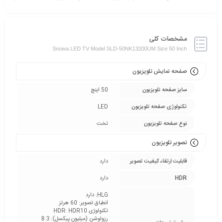
مشخصات کلی
Snowa LED TV Model SLD-50NK13200UM Size 50 Inch
صفحه نمایش تلویزیون
سایز صفحه تلویزیون
50 اینچ
تکنولوژی صفحه تلویزیون
LED
نوع صفحه تلویزیون
تخت
تصویر تلویزیون
قابلیت ارتقاء کیفیت تصویر
دارد
HDR
دارد
HLG: دارد
انطباق تصویر: 60 هرتز
تکنولوژی HDR: HDR10
رزولوشن (میلیون پیکسل): 8.3