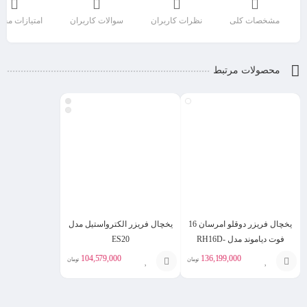
مشخصات کلی
نظرات کاربران
سوالات کاربران
امتیازات مح
محصولات مرتبط
یخچال فریزر دوقلو امرسان 16
یخچال فریزر الکترواستیل مدل
فوت دیاموند مدل RH16D-
ES20
FN16D
104,579,000
136,199,000
تومان
تومان
انتخاب
انتخاب
گزینه
گزینه