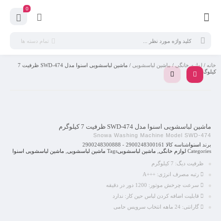
0
تمام دسته ها
خانه
/
لوازم خانگی
/
ماشین لباسشویی
/ ماشین لباسشویی اسنوا مدل SWD-474 ظرفیت 7
کیلوگرم
ماشین لباسشویی اسنوا مدل SWD-474 ظرفیت 7 کیلوگرم
Snowa Washing Machine Model SWD-474
برند
اسنوا
شناسه کالا
2900248300161 - 2900248300888
Categories
لوازم خانگی
,
ماشین لباسشویی
Tags
ماشین لباسشویی
,
ماشین لباسشویی اسنوا
ظرفیت دیگ:
7 کیلوگرم
رتبه مصرف انرژی:
+++A
سرعت چرخش موتور:
1200 دور در دقیقه
قابلیت اضافه کردن لباس حین کار:
ندارد
گارانتی:
24 ماهه انتخاب سرویس حامی