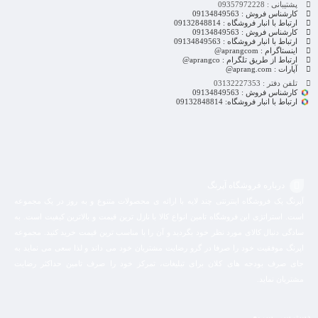
پشتیبانی : 09357972228
کارشناس فروش : 09134849563
ارتباط با انبار فروشگاه : 09132848814
کارشناس فروش : 09134849563
ارتباط با انبار فروشگاه : 09134849563
اینستاگرام : aprangcom@
ارتباط از طریق تلگرام : aprangco@
آپارات : aprang.com@
تلفن دفتر : 03132227353
کارشناس فروش : 09134849563
ارتباط با انبار فروشگاه: 09132848814
درباره فروشگاه آپرنگ
آپرنگ یک فروشگاه اینترنتی چند لایه با ارائه ی محصولات متنوع و به روز در یک مجموعه
است. استراتژی این فروشگاه تامین انواع کالا با نازل ترین قیمت و بالاترین کیفیت است. به
سادگی دنبال کالای مورد نظر خود بگردید و آن را با مناسب ترین قیمت خرید کنید. مجموعه
اپرنگ موفقیت خود را صرفا در گرو رضایت مشتریان خود می داند و لذا سعی می نماید به
جای صرف بودجه های کلان برای تبلیغات، تمرکز خود را صرف تامین حداکثر رضایت
مشتریان نماید‌.
دسترسی سریع