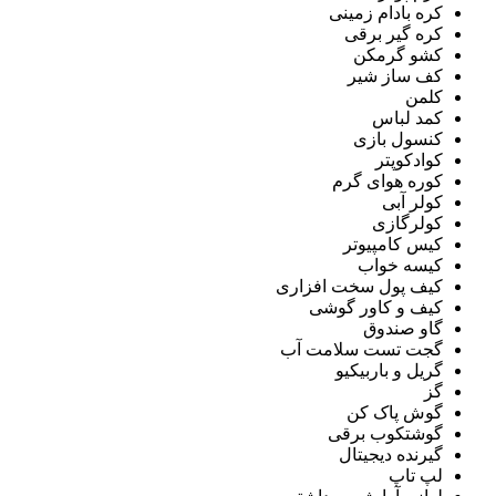
کره بادام زمینی
کره گیر برقی
کشو گرمکن
کف ساز شیر
کلمن
کمد لباس
کنسول بازی
کوادکوپتر
کوره هوای گرم
کولر آبی
کولرگازی
کیس کامپیوتر
کیسه خواب
کیف پول سخت افزاری
کیف و کاور گوشی
گاو صندوق
گجت تست سلامت آب
گریل و باربیکیو
گز
گوش پاک کن
گوشتکوب برقی
گیرنده دیجیتال
لپ تاپ