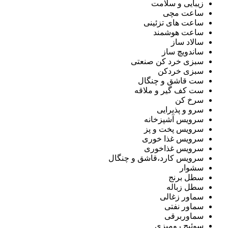
زیبایی و سلامت
ساعت مچی
ساعت های تزئینی
ساعت هوشمند
سالاد ساز
ساندویچ ساز
سبزی خرد کن صنعتی
سبزی خردکن
ست قاشق و چنگال
ست کف گیر و ملاقه
سرخ کن
سرو و پذیرایی
سرویس آشپزخانه
سرویس پخت و پز
سرویس غذا خوری
سرویس غذاخوری
سرویس کارد،قاشق و چنگال
سشوار
سطل برنج
سطل زباله
سماور زغالی
سماور نفتی
سماوربرقی
سوئیچ رومیزی