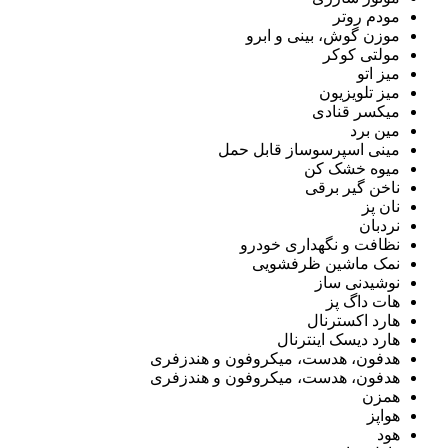
مودم روتر
موزن گوش، بینی و ابرو
مولتی کوکر
میز اتو
میز تلویزیون
میکسر قنادی
مین برد
مینی اسپرسوساز قابل حمل
میوه خشک کن
ناخن گیر برقی
نان پز
نردبان
نظافت و نگهداری خودرو
نمک ماشین ظرفشویی
نوشیدنی ساز
هات داگ پز
هارد اکسترنال
هارد دیسک اینترنال
هدفون، هدست، میکروفون و هندزفری
هدفون، هدست، میکروفون و هندزفری
همزن
هواپز
هود