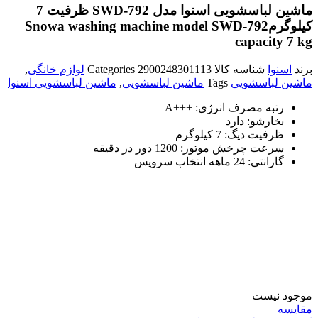
ماشین لباسشویی اسنوا مدل SWD-792 ظرفیت 7
کیلوگرم
Snowa washing machine model SWD-792
capacity 7 kg
برند
اسنوا
شناسه کالا
2900248301113
Categories
لوازم خانگی
,
ماشین لباسشویی
Tags
ماشین لباسشویی
,
ماشین لباسشویی اسنوا
رتبه مصرف انرژی:
+++A
بخارشو:
دارد
ظرفیت دیگ:
7 کیلوگرم
سرعت چرخش موتور:
1200 دور در دقیقه
گارانتی:
24 ماهه انتخاب سرویس
موجود نیست
مقایسه