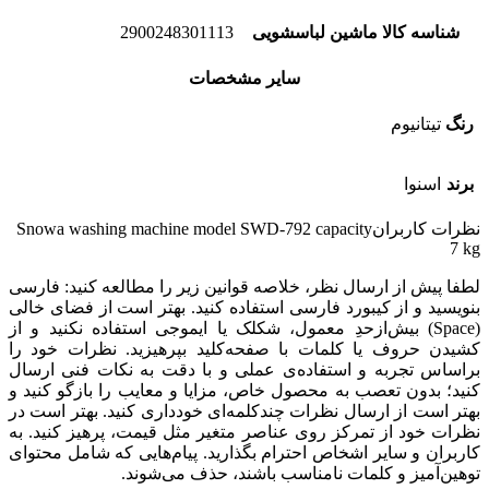
شناسه کالا ماشین لباسشویی
2900248301113
سایر مشخصات
رنگ
تیتانیوم
برند
اسنوا
نظرات کاربران
Snowa washing machine model SWD-792 capacity
7 kg
لطفا پیش از ارسال نظر، خلاصه قوانین زیر را مطالعه کنید: فارسی
بنویسید و از کیبورد فارسی استفاده کنید. بهتر است از فضای خالی
(Space) بیش‌از‌حدِ معمول، شکلک یا ایموجی استفاده نکنید و از
کشیدن حروف یا کلمات با صفحه‌کلید بپرهیزید. نظرات خود را
براساس تجربه و استفاده‌ی عملی و با دقت به نکات فنی ارسال
کنید؛ بدون تعصب به محصول خاص، مزایا و معایب را بازگو کنید و
بهتر است از ارسال نظرات چندکلمه‌‌ای خودداری کنید. بهتر است در
نظرات خود از تمرکز روی عناصر متغیر مثل قیمت، پرهیز کنید. به
کاربران و سایر اشخاص احترام بگذارید. پیام‌هایی که شامل محتوای
توهین‌آمیز و کلمات نامناسب باشند، حذف می‌شوند.