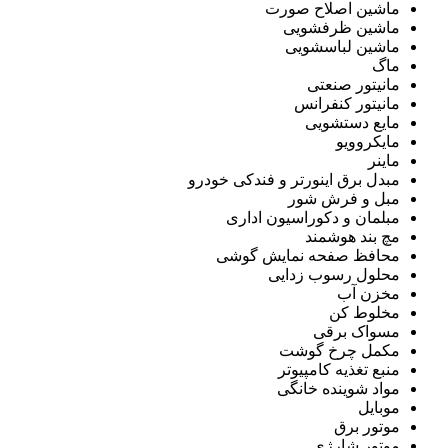
ماشین اصلاح صورت
ماشین ظرفشویی
ماشین لباسشویی
ماگ
مانیتور صنعتی
مانیتور کنفرانس
مایع دستشویی
مایکروویو
ماینر
مبدل برق اینورتر و فندکی خودرو
مبل و فرش شور
مبلمان و دکوراسیون اداری
مچ بند هوشمند
محافظ صفحه نمایش گوشی
محلول رسوب زدایی
مخزن آب
مخلوط کن
مسواک برقی
مکمل چرخ گوشت
منبع تغذیه کامپیوتر
مواد شوینده خانگی
موبایل
موتور برق
موتور شارژی