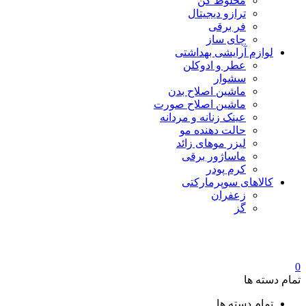
مخلوط کن
ترازو دیجیتال
فر برقی
چای ساز
لوازم آرایشی بهداشتی
عطر و ادوکلن
سشوار
ماشین اصلاح بدن
ماشین اصلاح صورت
عینک زنانه و مردانه
حالت دهنده مو
لیزر موهای زائد
ماساژور برقی
کرم پودر
کالاهای سوپرمارکتی
زعفران
گز
0
تمام دسته ها
تمام دسته ها