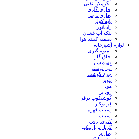
آبگرمکن نفتی
بخاری گازی
بخاری برقی
پایه کولر
رادیاتور
پنکه آب فشان
تصفیه کننده هوا
لوازم آشپزخانه
آبمیوه گیری
اجاق گاز
قهوه ساز
آون توستر
چرخ گوشت
پلوپز
هود
زود پز
گوشتکوب برقی
فر توکار
آسیاب قهوه
آسیاب
کتری برقی
گریل و باربیکیو
بخار پز