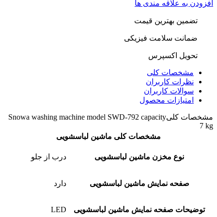
افزودن به علاقه مندی ها
تضمین بهترین قیمت
ضمانت سلامت فیزیکی
تحویل اکسپرس
مشخصات کلی
نظرات کاربران
سوالات کاربران
امتیازات محصول
مشخصات کلی
Snowa washing machine model SWD-792 capacity
7 kg
مشخصات کلی ماشین لباسشویی
نوع مخزن ماشین لباسشویی
درب از جلو
صفحه نمایش ماشین لباسشویی
دارد
توضیحات صفحه نمایش ماشین لباسشویی
LED