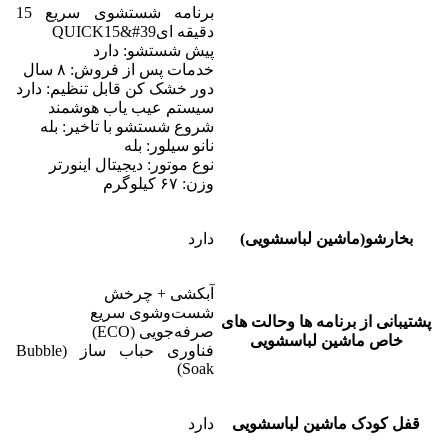
برنامه شستشوی سریع 15
دقیقه ایQUICK15&#39
پیش شستشو: دارد
خدمات پس از فروش: ۸ سال
دور خشک کن قابل تنظیم: دارد
سیستم عیب یاب هوشمند
شروع شستشو با تاخیر: بله
نانو سیلور: بله
نوع موتور: دیجیتال اینورتر
وزن: ۶۷ کیلوگرم
بخارشو(ماشین لباسشویی)
دارد
آبکشی + چرخش
شست‌وشوی سریع
پشتیبانی از برنامه ها وحالت های
صرفه‌جویی (ECO)
خاص ماشین لباسشویی
فناوری حباب ساز (Bubble
Soak)
قفل کودک ماشین لباسشویی
دارد