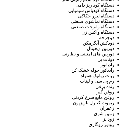
دستگاه کود ریز دامی
دستگاه کودپاش شیمیایی
دستگاه لیزر حکاکی
دستگاه نماشوی صنعتی
دستگاه واترجت صنعتی
دستگاه واکس زن
دوچرخه
دودکش آبگرمکن
دوربین دیجیتال
دوربین های امنیتی و نظارتی
دونات پز
رادیاتور
رادیاتور حوله خشک کن
ربات رباتیک همراه
رم پی سی و لپتاپ
رنده برقی
روغن گیر
روغن مایع سرخ کردنی
ریموت کنترل تلویزیون
زعفران
زمین شوی
زود پز
زودپز روگازی