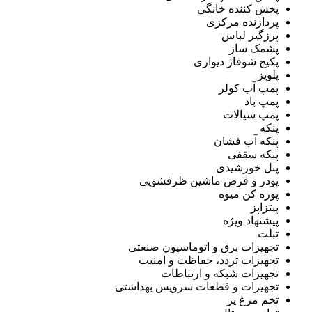
پخش کننده خانگی
پردازنده مرکزی
پرزگیر لباس
پشمک ساز
پکیج شوفاژ دیواری
پلوپز
پمپ آب کولر
پمپ باد
پمپ سیالات
پنکه
پنکه آب فشان
پنکه سقفی
پنل خورشیدی
پودر و قرص ماشین ظرفشویی
پوره کن میوه
پیتزاپز
پیشنهاد ویژه
تبلت
تجهیزات برق و اتوماسیون صنعتی
تجهیزات تردد، حفاظت و امنیت
تجهیزات شبکه و ارتباطات
تجهیزات و قطعات سرویس بهداشتی
تخم مرغ پز