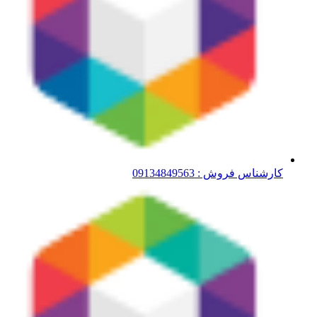
کارشناس فروش : 09134849563