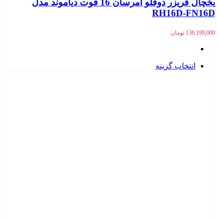
یخچال فریزر دوقلو امرسان 16 فوت دیاموند مدل
RH16D-FN16D
136,199,000
تومان
انتخاب گزینه