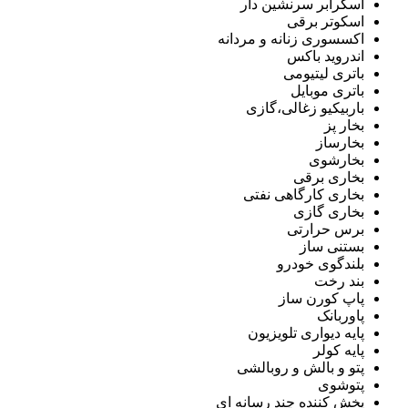
اسکرابر سرنشین دار
اسکوتر برقی
اکسسوری زنانه و مردانه
اندروید باکس
باتری لیتیومی
باتری موبایل
باربیکیو زغالی،گازی
بخار پز
بخارساز
بخارشوی
بخاری برقی
بخاری کارگاهی نفتی
بخاری گازی
برس حرارتی
بستنی ساز
بلندگوی خودرو
بند رخت
پاپ کورن ساز
پاوربانک
پایه دیواری تلویزیون
پایه کولر
پتو و بالش و روبالشی
پتوشوی
پخش کننده چند رسانه ای