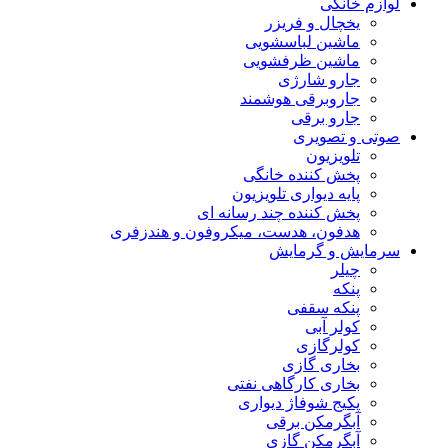
لوازم خانگی
یخچال و فریزر
ماشین لباسشویی
ماشین ظرفشویی
جارو شارژی
جاروبرقی هوشمند
جارو برقی
صوتی و تصویری
تلویزیون
پخش کننده خانگی
پایه دیواری تلویزیون
پخش کننده چند رسانه ای
هدفون، هدست، میکروفون و هندزفری
سرمایش و گرمایش
چیلر
پنکه
پنکه سقفی
کولر آبی
کولرگازی
بخاری گازی
بخاری کارگاهی نفتی
پکیج شوفاژ دیواری
آبگرمکن برقی
آبگرمکن گازی