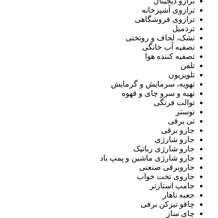
ترازو دیجیتال
ترازوی آشپزخانه
ترازوی فروشگاهی
تردمیل
تشک، لحاف و روتختی
تصفیه آب خانگی
تصفیه کننده هوا
تلفن
تلویزیون
تهویه، سرمایش و گرمایش
تهیه و سرو چای و قهوه
توالت فرنگی
توستر
تی برقی
جارو برقی
جارو شارژی
جارو شارژی رباتیک
جارو شارژی ماشین و پمپ باد
جاروبرقی صنعتی
جاروی تخت خواب
جامپ استارتر
جعبه ناهار
چاقو تیزکن برقی
چای ساز