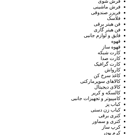
فرش شوی
فرش ماشینی
فریزر صندوقی
فلاسک
فن هیتر برقی
فن هیتر گازی
قایق و لوازم جانبی
قهوه
قهوه ساز
کارت شبکه
کارت صدا
کارت گرافیک
کارواش
کاغذ سرخ کن
کالاهای سوپرمارکتی
کالای دیجیتال
کالسکه و کریر
کامپیوتر و تجهیزات جانبی
کباب پز
کباب زن دستی
کتری برقی
کتری و سماور
کرپ ساز
کرم پودر