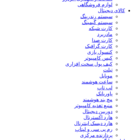
لوازم فروشگاهی
کالای دیجیتال
سیستم رندرینگ
سیستم گیمینگ
کارت شبکه
مادربرد
کارت صدا
کارت گرافیک
کنسول بازی
کیس کامپیوتر
کیف پول سخت افزاری
تبلت
موبایل
ساعت هوشمند
لپ تاپ
پاوربانک
مچ بند هوشمند
منبع تغذیه کامپیوتر
دوربین دیجیتال
هارد اکسترنال
هارد دیسک اینترنال
رم پی سی و لپتاپ
پردازنده مرکزی