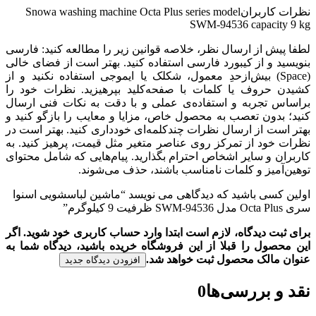
نظرات کاربران
Snowa washing machine Octa Plus series model
SWM-94536 capacity 9 kg
لطفا پیش از ارسال نظر، خلاصه قوانین زیر را مطالعه کنید: فارسی
بنویسید و از کیبورد فارسی استفاده کنید. بهتر است از فضای خالی
(Space) بیش‌از‌حدِ معمول، شکلک یا ایموجی استفاده نکنید و از
کشیدن حروف یا کلمات با صفحه‌کلید بپرهیزید. نظرات خود را
براساس تجربه و استفاده‌ی عملی و با دقت به نکات فنی ارسال
کنید؛ بدون تعصب به محصول خاص، مزایا و معایب را بازگو کنید و
بهتر است از ارسال نظرات چندکلمه‌‌ای خودداری کنید. بهتر است در
نظرات خود از تمرکز روی عناصر متغیر مثل قیمت، پرهیز کنید. به
کاربران و سایر اشخاص احترام بگذارید. پیام‌هایی که شامل محتوای
توهین‌آمیز و کلمات نامناسب باشند، حذف می‌شوند.
اولین کسی باشید که دیدگاهی می نویسد “ماشین لباسشویی اسنوا
سری Octa Plus مدل SWM-94536 ظرفیت 9 کیلوگرم”
برای ثبت دیدگاه، لازم است ابتدا وارد حساب کاربری خود شوید. اگر
این محصول را قبلا از این فروشگاه خریده باشید، دیدگاه شما به
عنوان مالک محصول ثبت خواهد شد.
افزودن دیدگاه جدید
نقد و بررسی‌ها
0