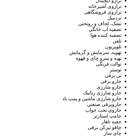
ترازو دیجیتال
ترازوی آشپزخانه
ترازوی فروشگاهی
تردمیل
تشک، لحاف و روتختی
تصفیه آب خانگی
تصفیه کننده هوا
تلفن
تلویزیون
تهویه، سرمایش و گرمایش
تهیه و سرو چای و قهوه
توالت فرنگی
توستر
تی برقی
جارو برقی
جارو شارژی
جارو شارژی رباتیک
جارو شارژی ماشین و پمپ باد
جاروبرقی صنعتی
جاروی تخت خواب
جامپ استارتر
جعبه ناهار
چاقو تیزکن برقی
چای ساز