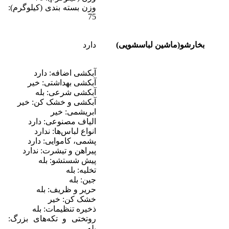
وزن بسته بندی (کیلوگرم):
75
بخارشو(ماشین لباسشویی)
دارد
آبکشی اضافه: دارد
آبکشی بهداشتی: خیر
آبکشی شرعی: بله
آبکشی و خشک کن: خیر
ابریشمی: خیر
الیاف مصنوعی: دارد
انواع لباس‌ها: ندارد
پشمی، کاموایی: دارد
پیراهن و تیشرت: ندارد
پیش شستشو: بله
تخلیه: بله
جین: بله
حریر و ظریف: بله
خشک کن: خیر
ذخیره تنظیمات: بله
روتختی و تکه‌های بزرگ:
بله