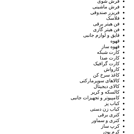
فرش شوی
فرش ماشینی
فریزر صندوقی
فلاسک
فن هیتر برقی
فن هیتر گازی
قایق و لوازم جانبی
قهوه
قهوه ساز
کارت شبکه
کارت صدا
کارت گرافیک
کارواش
کاغذ سرخ کن
کالاهای سوپرمارکتی
کالای دیجیتال
کالسکه و کریر
کامپیوتر و تجهیزات جانبی
کباب پز
کباب زن دستی
کتری برقی
کتری و سماور
کرپ ساز
کرم پودر