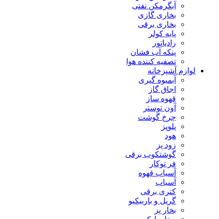
آبگرمکن نفتی
بخاری گازی
بخاری برقی
پایه کولر
رادیاتور
پنکه آب فشان
تصفیه کننده هوا
لوازم آشپزخانه
آبمیوه گیری
اجاق گاز
قهوه ساز
آون توستر
چرخ گوشت
پلوپز
هود
زود پز
گوشتکوب برقی
فر توکار
آسیاب قهوه
آسیاب
کتری برقی
گریل و باربیکیو
بخار پز