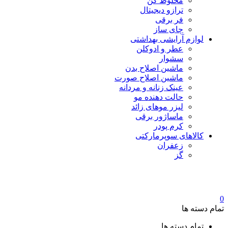
مخلوط کن
ترازو دیجیتال
فر برقی
چای ساز
لوازم آرایشی بهداشتی
عطر و ادوکلن
سشوار
ماشین اصلاح بدن
ماشین اصلاح صورت
عینک زنانه و مردانه
حالت دهنده مو
لیزر موهای زائد
ماساژور برقی
کرم پودر
کالاهای سوپرمارکتی
زعفران
گز
0
تمام دسته ها
تمام دسته ها