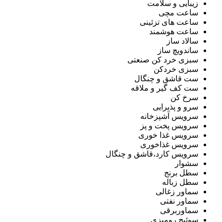
زیبایی و سلامت
ساعت مچی
ساعت های تزئینی
ساعت هوشمند
سالاد ساز
ساندویچ ساز
سبزی خرد کن صنعتی
سبزی خردکن
ست قاشق و چنگال
ست کف گیر و ملاقه
سرخ کن
سرو و پذیرایی
سرویس آشپزخانه
سرویس پخت و پز
سرویس غذا خوری
سرویس غذاخوری
سرویس کارد،قاشق و چنگال
سشوار
سطل برنج
سطل زباله
سماور زغالی
سماور نفتی
سماوربرقی
سوئیچ رومیزی