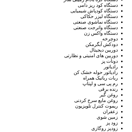
دستگاه کود ریز دامی
دستگاه کودپاش شیمیایی
دستگاه لیزر حکاکی
دستگاه نماشوی صنعتی
دستگاه واترجت صنعتی
دستگاه واکس زن
دوچرخه
دودکش آبگرمکن
دوربین دیجیتال
دوربین های امنیتی و نظارتی
دونات پز
رادیاتور
رادیاتور حوله خشک کن
ربات رباتیک همراه
رم پی سی و لپتاپ
رنده برقی
روغن گیر
روغن مایع سرخ کردنی
ریموت کنترل تلویزیون
زعفران
زمین شوی
زود پز
زودپز روگازی