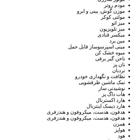
مودم روتر
موزن گوش، بینی و ابرو
مولتی کوکر
میز اتو
میز تلویزیون
میکسر قنادی
مین برد
مینی اسپرسوساز قابل حمل
میوه خشک کن
ناخن گیر برقی
نان پز
نردبان
نظافت و نگهداری خودرو
نمک ماشین ظرفشویی
نوشیدنی ساز
هات داگ پز
هارد اکسترنال
هارد دیسک اینترنال
هدفون، هدست، میکروفون و هندزفری
هدفون، هدست، میکروفون و هندزفری
همزن
هواپز
هود