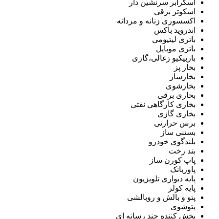
اسکرابر سرنشین دار
اسکوتر برقی
اکسسوری زنانه و مردانه
اندروید باکس
باتری لیتیومی
باتری موبایل
باربیکیو زغالی،گازی
بخار پز
بخارساز
بخارشوی
بخاری برقی
بخاری کارگاهی نفتی
بخاری گازی
برس حرارتی
بستنی ساز
بلندگوی خودرو
بند رخت
پاپ کورن ساز
پاوربانک
پایه دیواری تلویزیون
پایه کولر
پتو و بالش و روبالشی
پتوشوی
پخش کننده چند رسانه ای