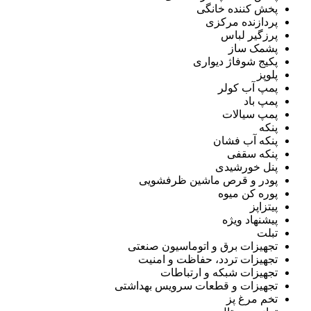
پخش کننده خانگی
پردازنده مرکزی
پرزگیر لباس
پشمک ساز
پکیج شوفاژ دیواری
پلوپز
پمپ آب کولر
پمپ باد
پمپ سیالات
پنکه
پنکه آب فشان
پنکه سقفی
پنل خورشیدی
پودر و قرص ماشین ظرفشویی
پوره کن میوه
پیتزاپز
پیشنهاد ویژه
تبلت
تجهیزات برق و اتوماسیون صنعتی
تجهیزات تردد، حفاظت و امنیت
تجهیزات شبکه و ارتباطات
تجهیزات و قطعات سرویس بهداشتی
تخم مرغ پز