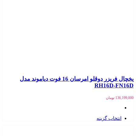
یخچال فریزر دوقلو امرسان 16 فوت دیاموند مدل
RH16D-FN16D
136,199,000
تومان
انتخاب گزینه