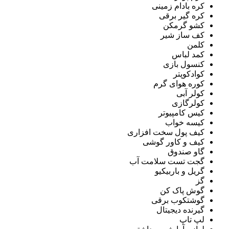
کره بادام زمینی
کره گیر برقی
کشو گرمکن
کف ساز شیر
کلمن
کمد لباس
کنسول بازی
کوادکوپتر
کوره هوای گرم
کولر آبی
کولرگازی
کیس کامپیوتر
کیسه خواب
کیف پول سخت افزاری
کیف و کاور گوشی
گاو صندوق
گجت تست سلامت آب
گریل و باربیکیو
گز
گوش پاک کن
گوشتکوب برقی
گیرنده دیجیتال
لپ تاپ