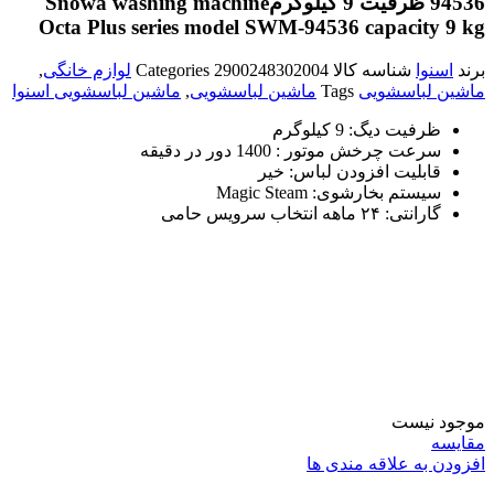
94536 ظرفیت 9 کیلوگرم
Snowa washing machine
Octa Plus series model SWM-94536 capacity 9 kg
برند
اسنوا
شناسه کالا
2900248302004
Categories
لوازم خانگی
,
ماشین لباسشویی
Tags
ماشین لباسشویی
,
ماشین لباسشویی اسنوا
ظرفیت دیگ: 9 کیلوگرم
سرعت چرخش موتور : 1400 دور در دقیقه
قابلیت افزودن لباس: خیر
سیستم بخارشوی: Magic Steam
گارانتی: ۲۴ ماهه انتخاب سرویس حامی
موجود نیست
مقایسه
افزودن به علاقه مندی ها