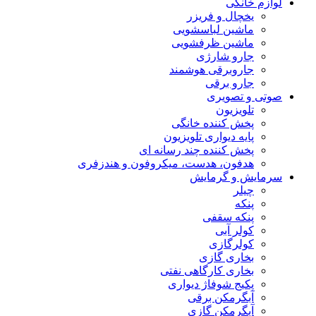
لوازم خانگی
یخچال و فریزر
ماشین لباسشویی
ماشین ظرفشویی
جارو شارژی
جاروبرقی هوشمند
جارو برقی
صوتی و تصویری
تلویزیون
پخش کننده خانگی
پایه دیواری تلویزیون
پخش کننده چند رسانه ای
هدفون، هدست، میکروفون و هندزفری
سرمایش و گرمایش
چیلر
پنکه
پنکه سقفی
کولر آبی
کولرگازی
بخاری گازی
بخاری کارگاهی نفتی
پکیج شوفاژ دیواری
آبگرمکن برقی
آبگرمکن گازی