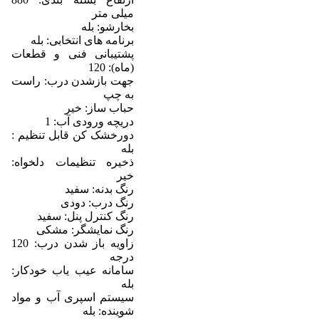
میلی متر
بخارشو: بله
برنامه های انتخابی: بله
پشتیبانی فنی و قطعات
(ماه): 120
جهت بازشدن درب: راست
به چپ
حباب ساز: خیر
دریچه ورودی آب: 1
دورخشک کن قابل تنظیم :
بله
ذخیره تنظیمات دلخواه:
خیر
رنگ بدنه: سفید
رنگ درب: دودی
رنگ کنترل پنل: سفید
رنگ نمایشگر: مشکی
زاویه باز شدن درب: 120
درجه
سامانه عیب یاب خودکار:
بله
سیستم اسپری آب و مواد
شوینده: بله