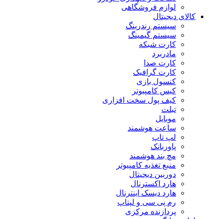
لوازم فروشگاهی
کالای دیجیتال
سیستم رندرینگ
سیستم گیمینگ
کارت شبکه
مادربرد
کارت صدا
کارت گرافیک
کنسول بازی
کیس کامپیوتر
کیف پول سخت افزاری
تبلت
موبایل
ساعت هوشمند
لپ تاپ
پاوربانک
مچ بند هوشمند
منبع تغذیه کامپیوتر
دوربین دیجیتال
هارد اکسترنال
هارد دیسک اینترنال
رم پی سی و لپتاپ
پردازنده مرکزی