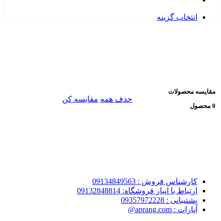
انتخاب گزینه
مقایسه محصولات
حذف همه
مقایسه کن
0 محصول
کارشناس فروش : 09134849563
ارتباط با انبار فروشگاه: 09132848814
پشتیبانی : 09357972228
آپارات : aprang.com@