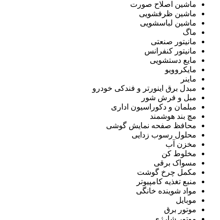
ماشین اصلاح صورت
ماشین ظرفشویی
ماشین لباسشویی
ماگ
مانیتور صنعتی
مانیتور کنفرانس
مایع دستشویی
مایکروویو
ماینر
مبدل برق اینورتر و فندکی خودرو
مبل و فرش شور
مبلمان و دکوراسیون اداری
مچ بند هوشمند
محافظ صفحه نمایش گوشی
محلول رسوب زدایی
مخزن آب
مخلوط کن
مسواک برقی
مکمل چرخ گوشت
منبع تغذیه کامپیوتر
مواد شوینده خانگی
موبایل
موتور برق
موتور شارژی