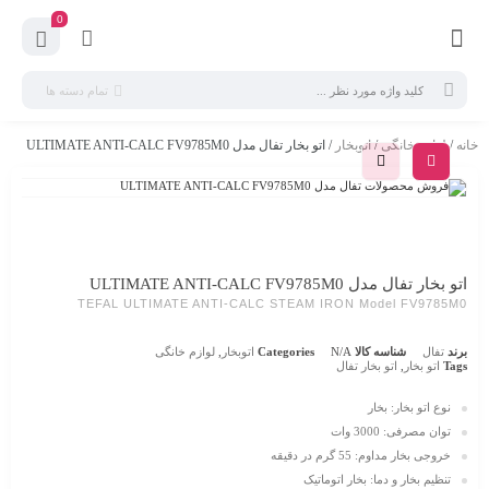
0
تمام دسته ها
خانه
/
لوازم خانگی
/
اتوبخار
/ اتو بخار تفال مدل ULTIMATE ANTI-CALC FV9785M0
اتو بخار تفال مدل ULTIMATE ANTI-CALC FV9785M0
TEFAL ULTIMATE ANTI-CALC STEAM IRON Model FV9785M0
برند
تفال
شناسه کالا
N/A
Categories
اتوبخار
,
لوازم خانگی
Tags
اتو بخار
,
اتو بخار تفال
نوع اتو بخار: بخار
توان مصرفی: 3000 وات
خروجی بخار مداوم: 55 گرم در دقیقه
تنظیم بخار و دما: بخار اتوماتیک