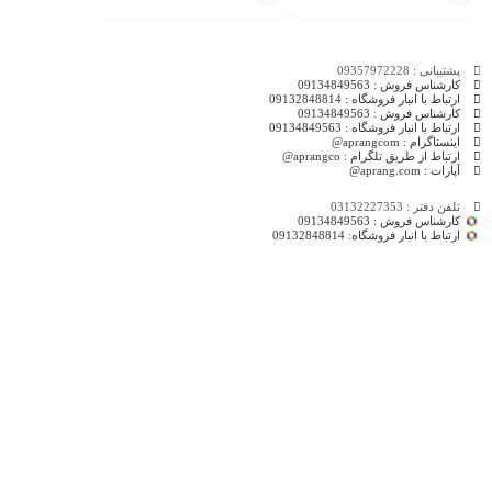
انتخاب
انتخاب
گزینه
گزینه
پشتیبانی : 09357972228
کارشناس فروش : 09134849563
ارتباط با انبار فروشگاه : 09132848814
کارشناس فروش : 09134849563
ارتباط با انبار فروشگاه : 09134849563
اینستاگرام : aprangcom@
ارتباط از طریق تلگرام : aprangco@
آپارات : aprang.com@
تلفن دفتر : 03132227353
کارشناس فروش : 09134849563
ارتباط با انبار فروشگاه: 09132848814
درباره فروشگاه آپرنگ
آپرنگ یک فروشگاه اینترنتی چند لایه با ارائه ی محصولات متنوع و به روز در یک مجموعه
است. استراتژی این فروشگاه تامین انواع کالا با نازل ترین قیمت و بالاترین کیفیت است. به
سادگی دنبال کالای مورد نظر خود بگردید و آن را با مناسب ترین قیمت خرید کنید. مجموعه
اپرنگ موفقیت خود را صرفا در گرو رضایت مشتریان خود می داند و لذا سعی می نماید به
جای صرف بودجه های کلان برای تبلیغات، تمرکز خود را صرف تامین حداکثر رضایت