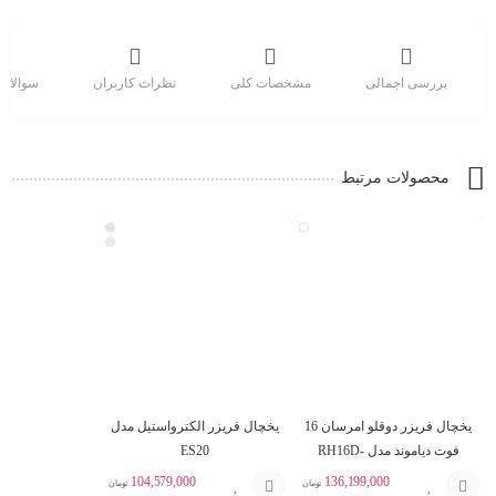
بررسی اجمالی
مشخصات کلی
نظرات کاربران
سوالات 
محصولات مرتبط
یخچال فریزر دوقلو امرسان 16
یخچال فریزر الکترواستیل مدل
فوت دیاموند مدل RH16D-
ES20
FN16D
104,579,000
136,199,000
تومان
تومان