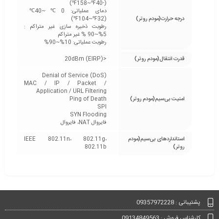
(-40℉~158℉)
دمای عملیاتی: 0℃~40℃
درجه حرارت(مودم روتر)
(32℉~104℉)
رطوبت ذخیره سازی غیر متراکم :
5%~90 % غیر متراکم
رطوبت عملیاتی: 10%~90%
قدرت انتقال(مودم روتر)
<20dBm (EIRP)
Denial of Service (DoS)
MAC / IP / Packet /
Application / URL Filtering
امنیت بی‌سیم(مودم روتر)
Ping of Death
SPI
SYN Flooding
فایروال NAT، فایروال
استانداردهای بی‌سیم(مودم
IEEE 802.11n، 802.11g،
روتر)
802.11b
پشتیبانی : 09357972228
کارشناس فروش : 09134849563