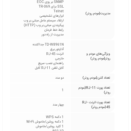
SNMP بر روی EOC
SSL برای TR-069
Telnet
مدیریت(مودم روتر)
ابزارهای تشخیصی
ارتقاء سیستم عامل مبتنی بر وب
پیکربندی مبتنی بر وب (HTTP)
رابط خط فرمان
مدیریت از راه دور
TD-W8961N جداکننده
آداپتور برق
ویژگی‌های مودم و
اترنت RJ-45
روتر(مودم روتر)
خارجی
راهنمای نصب سریع
کابل تلفن RJ-11 کابل
تعداد آنتن(مودم روتر)
دو عدد
تعداد پورت RJ-11(مودم
1
روتر)
تعداد پورت اترنت RJ-
چهار عدد
45(مودم روتر)
1 دکمه WPS
1 دکمه روشن/خاموش Wi-Fi
1 کلید روشن/خاموش