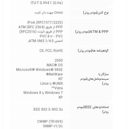
ITU-T G.994.1 (G.hs)
نوع آنتن(مودم روتر)
Omni جهت دار، ثابت
IPoA (RFC1577/2225)
PPP از طریق ATM (RFC 2364)
ATM & PPP(مودم روتر)
PPP از طریق اترنت (RFC2516)
PVC – تا 8 PVC
انجمن ATM UNI3.1/4.0،
گواهینامه‌ ها(مودم روتر)
CE، FCC، RoHS
2000
MAC® OS
Microsoft® Windows® 98SE
سازگار با
NetWare®
سیستم‌عامل‌های(مودم
NT
روتر)
UNIX® یا Linux
Vista™
Windows 7 یا Windows 8
XP
استانداردهای IEEE(مودم
IEEE 802.3، 802.3u
روتر)
CWMP (TR-069)
SNMP v1/2c