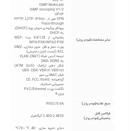
802.1P
IGMP Multicast
IGMP snooping V1/2
UPnP
VPN عبور از : PPTP، L2TP، IPSec
Pass-through
پروتکل پیکربندی میزبان پویا (DHCP)،
رله DHCP
پشتیبانی از 64/128 بیت WEP،
سایر مشخصات(مودم روتر)
WPA-PSK/WPA2-PSK
پورت حمل و نقل: سرور مجازی، DMZ،
ACL (لیست کنترل دسترسی)
ترجمه آدرس شبکه (NAT); VLAN
رله DNS، DDNS
شکل دهی ترافیک (ATM QoS)
UBR، CBR، VBR-rt، VBR-nrt
فیلتر MAC بی سیم
گواهینامه: CE، FCC، RoHS
مسیریابی استاتیک
نگاشت پورت PVC/Ethernet
ورژن 4
منبع تغذیه(مودم روتر)
9VDC/0.6A
فرکانس قابل
2.400-2.4835 گیگاهرتز
پشتیبانی(مودم روتر)
دمای ذخیره سازی: -40℃~70℃