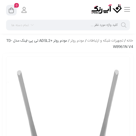
0
تمام دسته ها
خانه
/
تجهیزات شبکه و ارتباطات
/
مودم روتر
/ مودم روتر +ADSL2 تی پی-لینک مدل TD-
W8961N V4