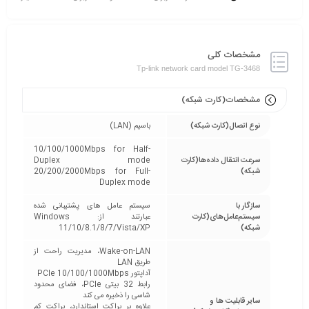
مشخصات کلی
Tp-link network card model TG-3468
مشخصات(کارت شبکه)
نوع اتصال(کارت شبکه)
باسیم (LAN)
10/100/1000Mbps for Half-
سرعت انتقال داده‌ها(کارت
Duplex mode
شبکه)
20/200/2000Mbps for Full-
Duplex mode
سازگار با
سیستم عامل های پشتیبانی شده
سیستم‌عامل‌های(کارت
عبارتند از: Windows
شبکه)
11/10/8.1/8/7/Vista/XP
Wake-on-LAN، مدیریت راحت از
طریق LAN
آداپتور PCIe 10/100/1000Mbps
رابط 32 بیتی PCIe، فضای محدود
شاسی را ذخیره می کند
سایر قابلیت ها و
علاوه بر براکت استاندارد، براکت کم