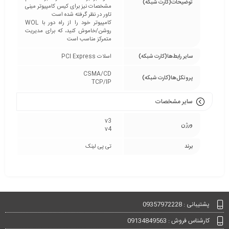
توضیحات(کارت شبکه)
مشخصات نیز برای کیس کامپیوتر مینی
تاور در نظر گرفته شده است
کامپیوتر خود را از راه دور با WOL
روشن/خاموش کنید، که برای مدیریت
متمرکز مناسب است
سایر رابط‌ها(کارت شبکه)
اسلات PCI Express
CSMA/CD
پروتکل‌ها(کارت شبکه)
TCP/IP
سایر مشخصات
v3
ورژن
v4
برند
تی پی لینک
پشتیبانی : 09357972228
کارشناس فروش : 09134849563