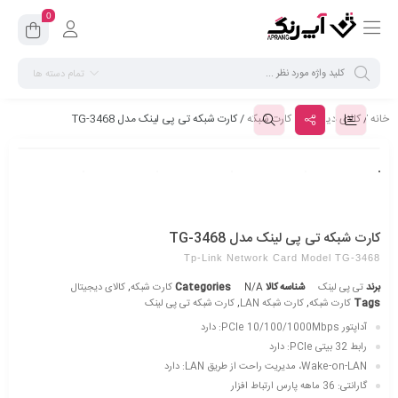
0
تمام دسته ها
خانه
/
کالای دیجیتال
/
کارت شبکه
/ کارت شبکه تی پی لینک مدل TG-3468
کارت شبکه تی پی لینک مدل TG-3468
Tp-Link Network Card Model TG-3468
برند
تی پی لینک
شناسه کالا
N/A
Categories
کارت شبکه
,
کالای دیجیتال
Tags
کارت شبکه
,
کارت شبکه LAN
,
کارت شبکه تی پی لینک
آداپتور PCIe 10/100/1000Mbps: دارد
رابط 32 بیتی PCIe: دارد
Wake-on-LAN، مدیریت راحت از طریق LAN: دارد
گارانتی: 36 ماهه پارس ارتباط افزار